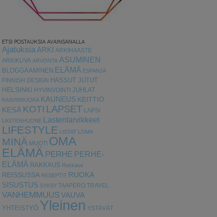
ETSI POSTAUKSIA AVAINSANALLA
Ajatuksia
ARKI
ARKIHAASTE
ASUMINEN
ARKIKUVA
ARVONTA
ELÄMÄ
BLOGGAAMINEN
ESPANJA
HASSUT JUTUT
FINNISH DESIGN
HELSINKI
HYVINVOINTI
JUHLAT
KAUNEUS
KEITTIÖ
KASVISRUOKA
LAPSET
KOTI
KESÄ
LAPSI
Lastentarvikkeet
LASTENHUONE
LIFESTYLE
LISTAT
LOMA
OMA
MINÄ
MUOTI
ELÄMÄ
PERHE
PERHE-
ELÄMÄ
RAKKAUS
Raskaus
RUOKA
REISSUSSA
RESEPTIT
SISUSTUS
TAAPERO
TRAVEL
SYKSY
VANHEMMUUS
VAUVA
Yleinen
YHTEISTYÖ
YSTÄVÄT