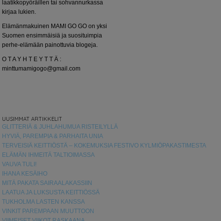
laatikkopyöräillen tai sohvannurkassa
kirjaa lukien.
Elämänmakuinen MAMI GO GO on yksi
Suomen ensimmäisiä ja suosituimpia
perhe-elämään painottuvia blogeja.
O T A Y H T E Y T T Ä :
minttumamigogo@gmail.com
UUSIMMAT ARTIKKELIT
GLITTERIÄ & JUHLAHUMUA RISTEILYLLÄ
HYVIÄ, PAREMPIA & PARHAITA UNIA
TERVEISIÄ KEITTIÖSTÄ – KOKEMUKSIA FESTIVO KYLMIÖPAKASTIMESTA
ELÄMÄN IHMEITÄ TALTIOIMASSA
VAUVA TULI!
IHANA KESÄIHO
MITÄ PAKATA SAIRAALAKASSIIN
LAATUA JA LUKSUSTA KEITTIÖSSÄ
TUKHOLMA LASTEN KANSSA
VINKIT PAREMPAAN MUUTTOON
VIIMEISET VIIKOT RASKAANA