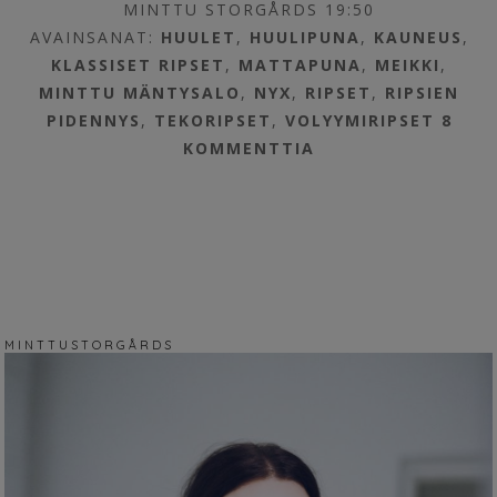
MINTTU STORGÅRDS 19:50
AVAINSANAT:
HUULET
,
HUULIPUNA
,
KAUNEUS
,
KLASSISET RIPSET
,
MATTAPUNA
,
MEIKKI
,
MINTTU MÄNTYSALO
,
NYX
,
RIPSET
,
RIPSIEN
PIDENNYS
,
TEKORIPSET
,
VOLYYMIRIPSET
8
KOMMENTTIA
M I N T T U S T O R G Å R D S