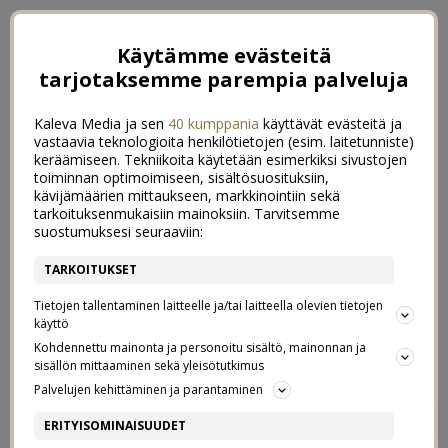
Käytämme evästeitä
tarjotaksemme parempia palveluja
Kaleva Media ja sen
40 kumppania
käyttävät evästeitä ja
vastaavia teknologioita henkilötietojen (esim. laitetunniste)
keräämiseen. Tekniikoita käytetään esimerkiksi sivustojen
toiminnan optimoimiseen, sisältösuosituksiin,
kävijämäärien mittaukseen, markkinointiin sekä
tarkoituksenmukaisiin mainoksiin. Tarvitsemme
suostumuksesi seuraaviin:
TARKOITUKSET
Tietojen tallentaminen laitteelle ja/tai laitteella olevien tietojen
käyttö
Kohdennettu mainonta ja personoitu sisältö, mainonnan ja
sisällön mittaaminen sekä yleisötutkimus
Palvelujen kehittäminen ja parantaminen
RIPSILLÄ VAI ILMAN?
8
ERITYISOMINAISUUDET
9/11/2016