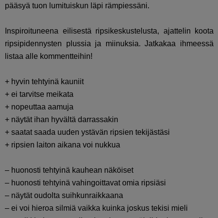
pääsyä tuon lumituiskun läpi rämpiessäni.
Inspiroituneena eilisestä ripsikeskustelusta, ajattelin koota
ripsipidennysten plussia ja miinuksia. Jatkakaa ihmeessä
listaa alle kommentteihin!
+ hyvin tehtyinä kauniit
+ ei tarvitse meikata
+ nopeuttaa aamuja
+ näytät ihan hyvältä darrassakin
+ saatat saada uuden ystävän ripsien tekijästäsi
+ ripsien laiton aikana voi nukkua
– huonosti tehtyinä kauhean näköiset
– huonosti tehtyinä vahingoittavat omia ripsiäsi
– näytät oudolta suihkunraikkaana
– ei voi hieroa silmiä vaikka kuinka joskus tekisi mieli