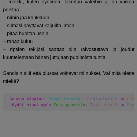
– meikki, kuten eyelineri, takertuu väleihin ja on vaikea
poistaa
– niihin jää koukkuun
– silmäsi näyttävät kaljuilta ilman
– pitää huoltaa usein
– rahaa kuluu
– ripsien tekijäsi saattaa olla raivostuttava ja joudut
kuuntelemaan hänen juttujaan puolitoista tuntia
Sanoisin silti että plussat voittavat miinukset. Vai mitä olette
mieltä?
Seuraa blogiani 
Blogilistalla
, 
Bloglovinissa
 ja 
Face
Löydät minut myös 
Instagramista
, 
Twitteristä
 ja 
Pint