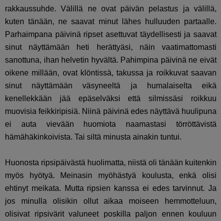
rakkaussuhde. Välillä ne ovat päivän pelastus ja välillä,
kuten tänään, ne saavat minut lähes hulluuden partaalle.
Parhaimpana päivinä ripset asettuvat täydellisesti ja saavat
sinut näyttämään heti herättyäsi, näin vaatimattomasti
sanottuna, ihan helvetin hyvältä. Pahimpina päivinä ne eivät
oikene millään, ovat klöntissä, takussa ja roikkuvat saavan
sinut näyttämään väsyneeltä ja humalaiselta eikä
kenellekkään jää epäselväksi että silmissäsi roikkuu
muovisia feikkiripisiä. Niinä päivinä edes näyttävä huulipuna
ei auta vievään huomiota naamastasi törröttävistä
hämähäkinkoivista. Tai siltä minusta ainakin tuntui.
Huonosta ripsipäivästä huolimatta, niistä oli tänään kuitenkin
myös hyötyä. Meinasin myöhästyä koulusta, enkä olisi
ehtinyt meikata. Mutta ripsien kanssa ei edes tarvinnut. Ja
jos minulla olisikin ollut aikaa moiseen hemmotteluun,
olisivat ripsivärit valuneet poskilla paljon ennen kouluun