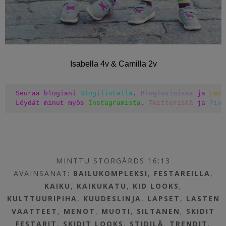
Isabella 4v & Camilla 2v
Seuraa blogiani 
Blogilistalla
, 
Bloglovinissa
 ja 
Face
Löydät minut myös 
Instagramista
, 
Twitteristä
 ja 
Pint
MINTTU STORGÅRDS 16:13
AVAINSANAT:
BAILUKOMPLEKSI
,
FESTAREILLA
,
KAIKU
,
KAIKUKATU
,
KID LOOKS
,
KULTTUURIPIHA
,
KUUDESLINJA
,
LAPSET
,
LASTEN
VAATTEET
,
MENOT
,
MUOTI
,
SILTANEN
,
SKIDIT
FESTARIT
,
SKIDIT LOOKS
,
STIDILÄ
,
TRENDIT
,