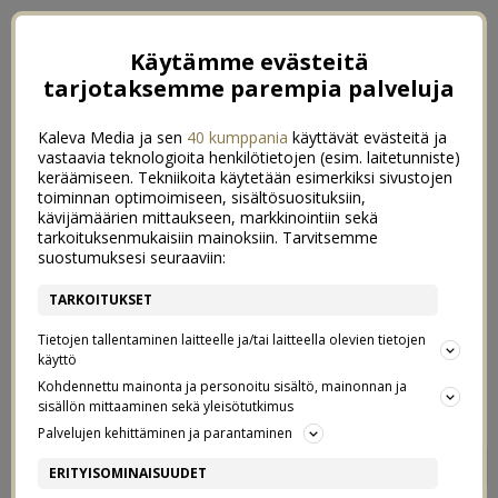
Käytämme evästeitä
tarjotaksemme parempia palveluja
Kaleva Media ja sen
40 kumppania
käyttävät evästeitä ja
vastaavia teknologioita henkilötietojen (esim. laitetunniste)
keräämiseen. Tekniikoita käytetään esimerkiksi sivustojen
toiminnan optimoimiseen, sisältösuosituksiin,
kävijämäärien mittaukseen, markkinointiin sekä
tarkoituksenmukaisiin mainoksiin. Tarvitsemme
suostumuksesi seuraaviin:
TARKOITUKSET
Tietojen tallentaminen laitteelle ja/tai laitteella olevien tietojen
käyttö
Kohdennettu mainonta ja personoitu sisältö, mainonnan ja
sisällön mittaaminen sekä yleisötutkimus
Palvelujen kehittäminen ja parantaminen
SKIDIT LOOKS
8
ERITYISOMINAISUUDET
30/07/2016