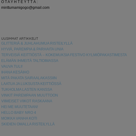
O T A Y H T E Y T T Ä :
minttumamigogo@gmail.com
UUSIMMAT ARTIKKELIT
GLITTERIÄ & JUHLAHUMUA RISTEILYLLÄ
HYVIÄ, PAREMPIA & PARHAITA UNIA
TERVEISIÄ KEITTIÖSTÄ – KOKEMUKSIA FESTIVO KYLMIÖPAKASTIMESTA
ELÄMÄN IHMEITÄ TALTIOIMASSA
VAUVA TULI!
IHANA KESÄIHO
MITÄ PAKATA SAIRAALAKASSIIN
LAATUA JA LUKSUSTA KEITTIÖSSÄ
TUKHOLMA LASTEN KANSSA
VINKIT PAREMPAAN MUUTTOON
VIIMEISET VIIKOT RASKAANA
HEI ME MUUTETAAN!
HELLO BABY NRO 4
MOIKKA VANHA KOTI
SKIDIEN OMALLA RISTEILYLLÄ