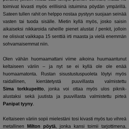
toimivat kivasti myös erillisinä istuimina pöydän ympärillä.
Sateen tullen rahit on helppo nostaa pystyyn suojaan seinää
vasten tai tuoda sisälle. Mietin kyllä myös, josko saisin
aikaiseksi nikkaroida raheille pienet alustat / penkit, jolloin
ne olisivat vaikkapa 15 senttiä irti maasta ja vielä enemmän
sohvamaisemmat niin.
Olen vähän huomaamattani viime aikoina huumaantunut
keltaiseen väriin – ja nyt se ei kyllä ole ole enää
huomaamatonta. Rustan sisustustuspuoleta löytyi myös
raidallinen, kierrätetystä puuvillasta valmistettu
Sima
torkkupeitto
, jonka voi ottaa myös ulos piknik-
alustaksi sekä juutista ja puuvillasta valmistettu pirteä
Panipat tyyny
.
Keltaiseen väriin sopii mielestäni tosi kivasti myös tuo vihreä
metallinen
Milton pöytä
, jonka kansi toimii tarjottimena.