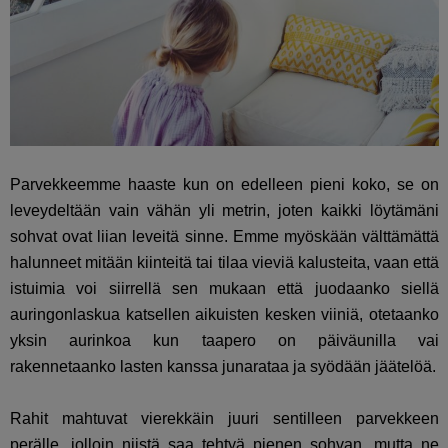
Parvekkeemme haaste kun on edelleen pieni koko, se on
leveydeltään vain vähän yli metrin, joten kaikki löytämäni
sohvat ovat liian leveitä sinne. Emme myöskään välttämättä
halunneet mitään kiinteitä tai tilaa vieviä kalusteita, vaan että
istuimia voi siirrellä sen mukaan että juodaanko siellä
auringonlaskua katsellen aikuisten kesken viiniä, otetaanko
yksin aurinkoa kun taapero on päiväunilla vai
rakennetaanko lasten kanssa junarataa ja syödään jäätelöä.
Rahit mahtuvat vierekkäin juuri sentilleen parvekkeen
perälle, jolloin niistä saa tehtyä pienen sohvan, mutta ne