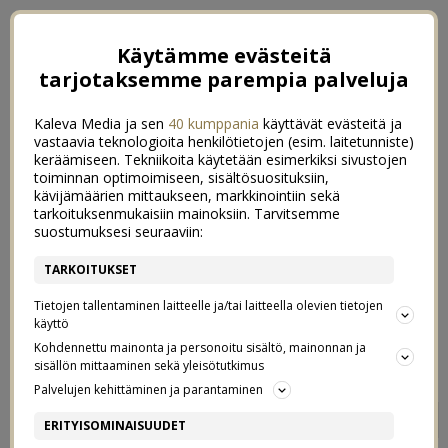
Käytämme evästeitä
tarjotaksemme parempia palveluja
Kaleva Media ja sen
40 kumppania
käyttävät evästeitä ja
vastaavia teknologioita henkilötietojen (esim. laitetunniste)
keräämiseen. Tekniikoita käytetään esimerkiksi sivustojen
toiminnan optimoimiseen, sisältösuosituksiin,
kävijämäärien mittaukseen, markkinointiin sekä
tarkoituksenmukaisiin mainoksiin. Tarvitsemme
suostumuksesi seuraaviin:
TARKOITUKSET
Tietojen tallentaminen laitteelle ja/tai laitteella olevien tietojen
käyttö
Kohdennettu mainonta ja personoitu sisältö, mainonnan ja
sisällön mittaaminen sekä yleisötutkimus
Palvelujen kehittäminen ja parantaminen
KEVÄTKEIDAS
0
ERITYISOMINAISUUDET
28/04/2021