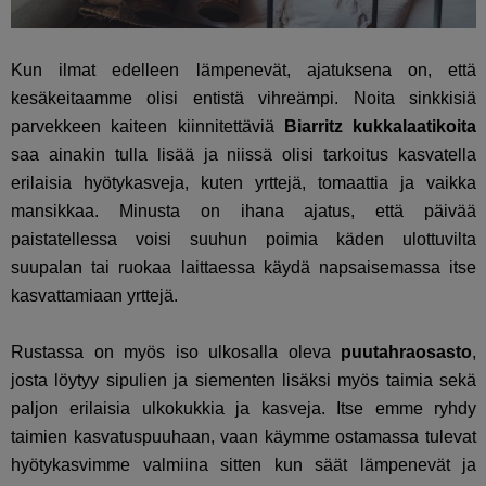
Kun ilmat edelleen lämpenevät, ajatuksena on, että
kesäkeitaamme olisi entistä vihreämpi. Noita sinkkisiä
parvekkeen kaiteen kiinnitettäviä
Biarritz
kukkalaatikoita
saa ainakin tulla lisää ja niissä olisi tarkoitus kasvatella
erilaisia hyötykasveja, kuten yrttejä, tomaattia ja vaikka
mansikkaa. Minusta on ihana ajatus, että päivää
paistatellessa voisi suuhun poimia käden ulottuvilta
suupalan tai ruokaa laittaessa käydä napsaisemassa itse
kasvattamiaan yrttejä.
Rustassa on myös iso ulkosalla oleva
puutahraosasto
,
josta löytyy sipulien ja siementen lisäksi myös taimia sekä
paljon erilaisia ulkokukkia ja kasveja. Itse emme ryhdy
taimien kasvatuspuuhaan, vaan käymme ostamassa tulevat
hyötykasvimme valmiina sitten kun säät lämpenevät ja