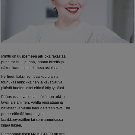
Minttu on uusperheen äiti joka rakastaa
punaista huulipunaa, inhoaa kiirettä ja
näkee kauneutta arkisissa asioissa.
Perheen kaksi isompaa koululaista,
touhukas leikki-ikäinen ja kevätvauva
pitävät huolen, ettei elämä käy tylsäksi.
Pääosassa ovat oman näköinen arki ja
täysillä eläminen. Välillä reissataan ja
bailataan ja välillä taas vietetään tavallista
perhe-elämää kaupungilla
laatikkopyöräillen tai sohvannurkassa
kirjaa lukien.
Elämänmakuinen MAMI GO GO on yksi