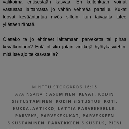
valikoima entisestään kasvaa. En kuitenkaan voinut
vastustaa laittamasta jo vähän vehreää partsille. Kukat
tuovat kevääntuntua myös silloin, kun taivaalta tulee
yllättäen räntää.
Oletteko te jo ehtineet laittamaan parveketta tai pihaa
kevätkuntoon? Entä olisiko jotain vinkkejä hyötykasviehin,
mitä itse ajoitte kasvatella?
MINTTU STORGÅRDS 16:15
AVAINSANAT:
ASUMINEN
,
KEVÄT
,
KODIN
SISTUSTAMINEN
,
KODIN SISTUSTUS
,
KOTI
,
KUKKALAATIKKO
,
LATTIA PARVEKKEELLE
,
PARVEKE
,
PARVEKEKUKAT
,
PARVEKKEEN
SISUSTAMINEN
,
PARVEKKEEN SISUSTUS
,
PIENI