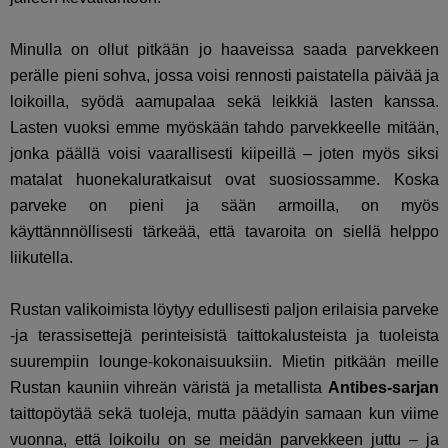
Minulla on ollut pitkään jo haaveissa saada parvekkeen
perälle pieni sohva, jossa voisi rennosti paistatella päivää ja
loikoilla, syödä aamupalaa sekä leikkiä lasten kanssa.
Lasten vuoksi emme myöskään tahdo parvekkeelle mitään,
jonka päällä voisi vaarallisesti kiipeillä – joten myös siksi
matalat huonekaluratkaisut ovat suosiossamme. Koska
parveke on pieni ja sään armoilla, on myös
käyttännnöllisesti tärkeää, että tavaroita on siellä helppo
liikutella.
Rustan valikoimista löytyy edullisesti paljon erilaisia parveke
-ja terassisettejä perinteisistä taittokalusteista ja tuoleista
suurempiin lounge-kokonaisuuksiin. Mietin pitkään meille
Rustan kauniin vihreän väristä ja metallista
Antibes-sarjan
taittopöytää sekä tuoleja, mutta päädyin samaan kun viime
vuonna, että loikoilu on se meidän parvekkeen juttu – ja