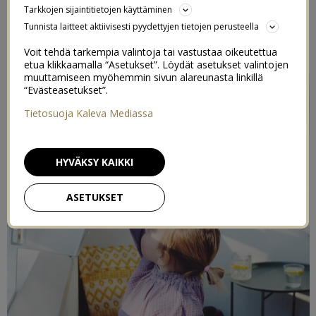
Tarkkojen sijaintitietojen käyttäminen
Tunnista laitteet aktiivisesti pyydettyjen tietojen perusteella
Postaus on toteutettu kaupallisessa yhteistyössä
RUSTA
kanssa
Voit tehdä tarkempia valintoja tai vastustaa oikeutettua
etua klikkaamalla “Asetukset”. Löydät asetukset valintojen
muuttamiseen myöhemmin sivun alareunasta linkillä
“Evästeasetukset”.
Tietosuoja Kaleva Mediassa
HYVÄKSY KAIKKI
ASETUKSET