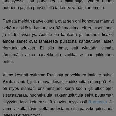
lähestyessä saa parvekkeesta pikkuhiljaa yhden uuden
huoneen ja joka päivä siellä tarkenee vähän kauemmin.
Parasta meidän parvekkeella ovat sen ohi kohoavat männyt
sekä metsiköstä kantautuva äänimaailma, eli erilaiset linnut
ja niiden viserrys. Autotie on kaukana ja luonnon lisäksi
ainoat äänet ovat läheisestä puistosta kantautuvat lasten
riemunkiljadukset. Ei siis ihme, että tykätään viettää
lämpimällä aikaa parvekkeella, vaikka se ihan pikkuinen
onkin.
Viime kesänä ostimme Rustasta parvekkeen lattialle puiset
Aruba -laatat
, jotka tuovat kivasti kodikkuutta ja lämpöä. Se
oli myös elämäni ensimmäinen kerta kodin -ja ulkotilojen
sistustavaraa, huonekaluja, rakennusjuttuja sekä puutarhan
liityyvien tarvikkeiden sekä kasvien myyvässä
Rustassa
. Ja
viime viikolla kävin siellä uudestaan, sillä parveke piti saada
jälleen kevätkuntoon!