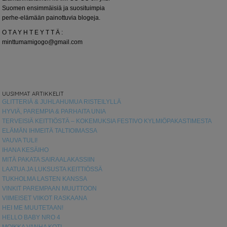
Suomen ensimmäisiä ja suosituimpia
perhe-elämään painottuvia blogeja.
O T A Y H T E Y T T Ä :
minttumamigogo@gmail.com
UUSIMMAT ARTIKKELIT
GLITTERIÄ & JUHLAHUMUA RISTEILYLLÄ
HYVIÄ, PAREMPIA & PARHAITA UNIA
TERVEISIÄ KEITTIÖSTÄ – KOKEMUKSIA FESTIVO KYLMIÖPAKASTIMESTA
ELÄMÄN IHMEITÄ TALTIOIMASSA
VAUVA TULI!
IHANA KESÄIHO
MITÄ PAKATA SAIRAALAKASSIIN
LAATUA JA LUKSUSTA KEITTIÖSSÄ
TUKHOLMA LASTEN KANSSA
VINKIT PAREMPAAN MUUTTOON
VIIMEISET VIIKOT RASKAANA
HEI ME MUUTETAAN!
HELLO BABY NRO 4