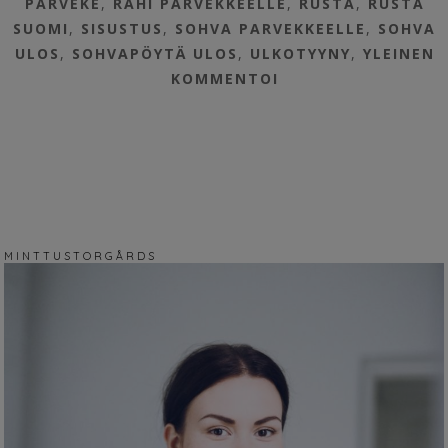
PARVEKE
,
RAHI PARVEKKEELLE
,
RUSTA
,
RUSTA
SUOMI
,
SISUSTUS
,
SOHVA PARVEKKEELLE
,
SOHVA
ULOS
,
SOHVAPÖYTÄ ULOS
,
ULKOTYYNY
,
YLEINEN
KOMMENTOI
M I N T T U S T O R G Å R D S