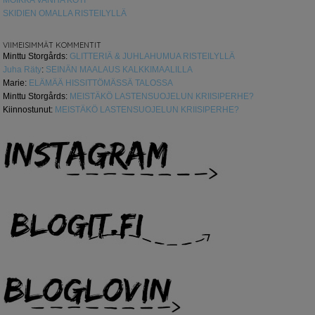
MOIKKA VANHA KOTI
SKIDIEN OMALLA RISTEILYLLÄ
VIIMEISIMMÄT KOMMENTIT
Minttu Storgårds
:
GLITTERIÄ & JUHLAHUMUA RISTEILYLLÄ
Juha Räty
:
SEINÄN MAALAUS KALKKIMAALILLA
Marie
:
ELÄMÄÄ HISSITTÖMÄSSÄ TALOSSA
Minttu Storgårds
:
MEISTÄKÖ LASTENSUOJELUN KRIISIPERHE?
Kiinnostunut
:
MEISTÄKÖ LASTENSUOJELUN KRIISIPERHE?