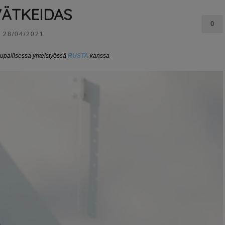
ÄTKEIDAS
0
28/04/2021
aupallisessa yhteistyössä
RUSTA
kanssa