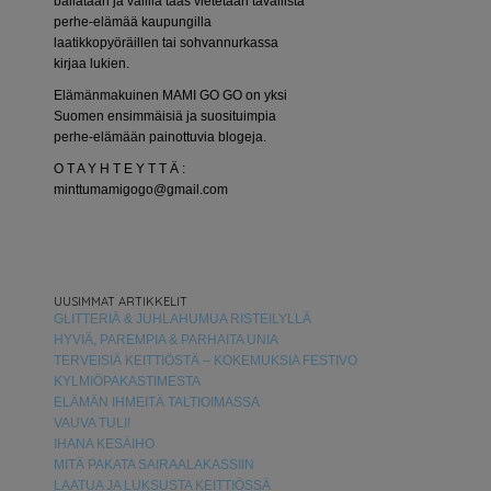
bailataan ja välillä taas vietetään tavallista
perhe-elämää kaupungilla
laatikkopyöräillen tai sohvannurkassa
kirjaa lukien.
Elämänmakuinen MAMI GO GO on yksi
Suomen ensimmäisiä ja suosituimpia
perhe-elämään painottuvia blogeja.
O T A Y H T E Y T T Ä :
minttumamigogo@gmail.com
UUSIMMAT ARTIKKELIT
GLITTERIÄ & JUHLAHUMUA RISTEILYLLÄ
HYVIÄ, PAREMPIA & PARHAITA UNIA
TERVEISIÄ KEITTIÖSTÄ – KOKEMUKSIA FESTIVO
KYLMIÖPAKASTIMESTA
ELÄMÄN IHMEITÄ TALTIOIMASSA
VAUVA TULI!
IHANA KESÄIHO
MITÄ PAKATA SAIRAALAKASSIIN
LAATUA JA LUKSUSTA KEITTIÖSSÄ