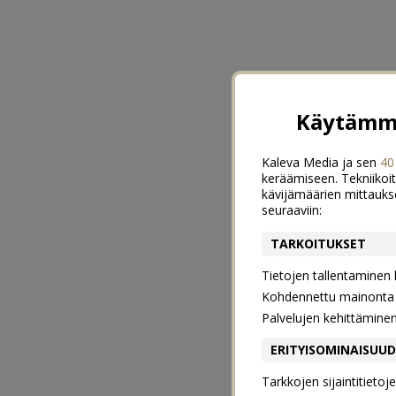
Käytämme
Kaleva Media ja sen
40
keräämiseen. Tekniikoit
kävijämäärien mittauks
seuraaviin:
TARKOITUKSET
Tietojen tallentaminen la
Kohdennettu mainonta j
Palvelujen kehittämine
ERITYISOMINAISUU
Tarkkojen sijaintitieto