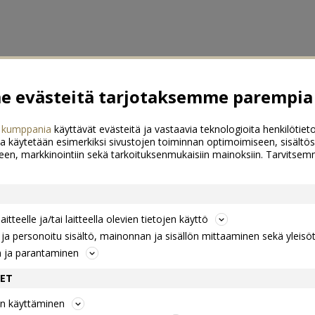
 evästeitä tarjotaksemme parempia 
 kumppania
käyttävät evästeitä ja vastaavia teknologioita henkilötieto
a käytetään esimerkiksi sivustojen toiminnan optimoimiseen, sisältös
een, markkinointiin sekä tarkoituksenmukaisiin mainoksiin. Tarvits
itteelle ja/tai laitteella olevien tietojen käyttö
a personoitu sisältö, mainonnan ja sisällön mittaaminen sekä yleisö
n ja parantaminen
DET
jen käyttäminen