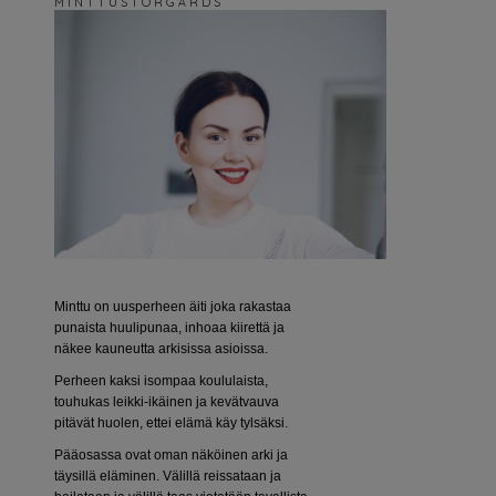
M I N T T U S T O R G Å R D S
Minttu on uusperheen äiti joka rakastaa
punaista huulipunaa, inhoaa kiirettä ja
näkee kauneutta arkisissa asioissa.
Perheen kaksi isompaa koululaista,
touhukas leikki-ikäinen ja kevätvauva
pitävät huolen, ettei elämä käy tylsäksi.
Pääosassa ovat oman näköinen arki ja
täysillä eläminen. Välillä reissataan ja