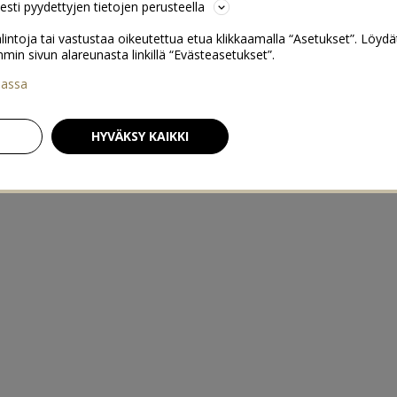
sesti pyydettyjen tietojen perusteella
lintoja tai vastustaa oikeutettua etua klikkaamalla “Asetukset”. Löydä
 sivun alareunasta linkillä “Evästeasetukset”.
iassa
HYVÄKSY KAIKKI