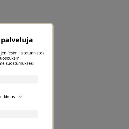
palveluja
jen (esim. laitetunniste)
uosituksiin,
emme suostumuksesi
tutkimus