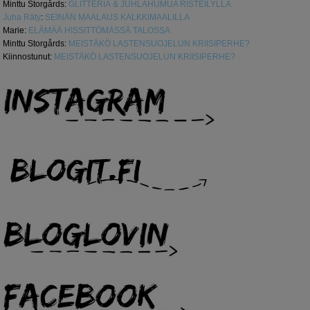
Minttu Storgårds
:
GLITTERIÄ & JUHLAHUMUA RISTEILYLLÄ
Juha Räty
:
SEINÄN MAALAUS KALKKIMAALILLA
Marie
:
ELÄMÄÄ HISSITTÖMÄSSÄ TALOSSA
Minttu Storgårds
:
MEISTÄKÖ LASTENSUOJELUN KRIISIPERHE?
Kiinnostunut
:
MEISTÄKÖ LASTENSUOJELUN KRIISIPERHE?