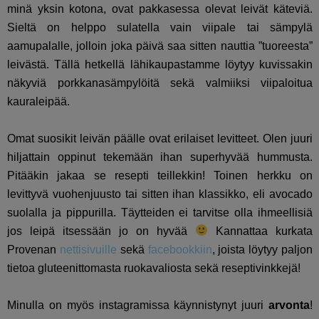
minä yksin kotona, ovat pakkasessa olevat leivät käteviä.
Sieltä on helppo sulatella vain viipale tai sämpylä
aamupalalle, jolloin joka päivä saa sitten nauttia ”tuoreesta”
leivästä. Tällä hetkellä lähikaupastamme löytyy kuvissakin
näkyviä porkkanasämpylöitä sekä valmiiksi viipaloitua
kauraleipää.
Omat suosikit leivän päälle ovat erilaiset levitteet. Olen juuri
hiljattain oppinut tekemään ihan superhyvää hummusta.
Pitääkin jakaa se resepti teillekkin! Toinen herkku on
levittyvä vuohenjuusto tai sitten ihan klassikko, eli avocado
suolalla ja pippurilla. Täytteiden ei tarvitse olla ihmeellisiä
jos leipä itsessään jo on hyvää
Kannattaa kurkata
Provenan
nettisivuille
sekä
facebookkiin
, joista löytyy paljon
tietoa gluteenittomasta ruokavaliosta sekä reseptivinkkejä!
Minulla on myös instagramissa käynnistynyt juuri
arvonta
!