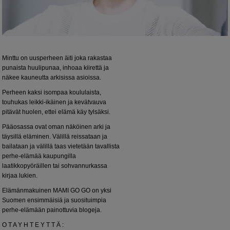
Minttu on uusperheen äiti joka rakastaa
punaista huulipunaa, inhoaa kiirettä ja
näkee kauneutta arkisissa asioissa.
Perheen kaksi isompaa koululaista,
touhukas leikki-ikäinen ja kevätvauva
pitävät huolen, ettei elämä käy tylsäksi.
Pääosassa ovat oman näköinen arki ja
täysillä eläminen. Välillä reissataan ja
bailataan ja välillä taas vietetään tavallista
perhe-elämää kaupungilla
laatikkopyöräillen tai sohvannurkassa
kirjaa lukien.
Elämänmakuinen MAMI GO GO on yksi
Suomen ensimmäisiä ja suosituimpia
perhe-elämään painottuvia blogeja.
O T A Y H T E Y T T Ä :