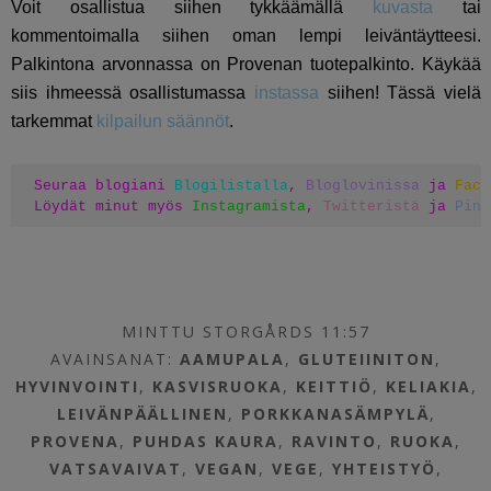
Voit osallistua siihen tykkäämällä
kuvasta
tai
kommentoimalla siihen oman lempi leiväntäytteesi.
Palkintona arvonnassa on Provenan tuotepalkinto. Käykää
siis ihmeessä osallistumassa
instassa
siihen! Tässä vielä
tarkemmat
kilpailun säännöt
.
Seuraa blogiani 
Blogilistalla
, 
Bloglovinissa
 ja 
Face
Löydät minut myös 
Instagramista
, 
Twitteristä
 ja 
Pint
MINTTU STORGÅRDS 11:57
AVAINSANAT:
AAMUPALA
,
GLUTEIINITON
,
HYVINVOINTI
,
KASVISRUOKA
,
KEITTIÖ
,
KELIAKIA
,
LEIVÄNPÄÄLLINEN
,
PORKKANASÄMPYLÄ
,
PROVENA
,
PUHDAS KAURA
,
RAVINTO
,
RUOKA
,
VATSAVAIVAT
,
VEGAN
,
VEGE
,
YHTEISTYÖ
,