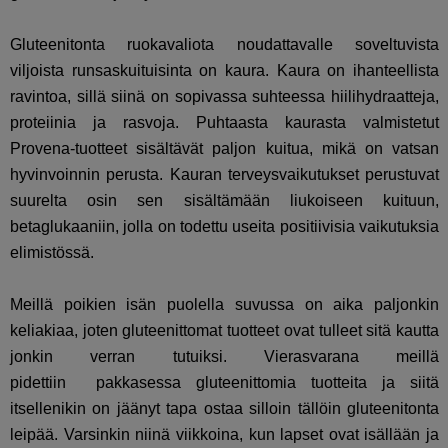
Gluteenitonta ruokavaliota noudattavalle soveltuvista
viljoista runsaskuituisinta on kaura. Kaura on ihanteellista
ravintoa, sillä siinä on sopivassa suhteessa hiilihydraatteja,
proteiinia ja rasvoja. Puhtaasta kaurasta valmistetut
Provena-tuotteet sisältävät paljon kuitua, mikä on vatsan
hyvinvoinnin perusta. Kauran terveysvaikutukset perustuvat
suurelta osin sen sisältämään liukoiseen kuituun,
betaglukaaniin, jolla on todettu useita positiivisia vaikutuksia
elimistössä.
Meillä poikien isän puolella suvussa on aika paljonkin
keliakiaa, joten gluteenittomat tuotteet ovat tulleet sitä kautta
jonkin verran tutuiksi. Vierasvarana meillä
pidettiin pakkasessa gluteenittomia tuotteita ja siitä
itsellenikin on jäänyt tapa ostaa silloin tällöin gluteenitonta
leipää. Varsinkin niinä viikkoina, kun lapset ovat isällään ja