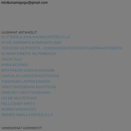
minttumamigogo@gmail.com
UUSIMMAT ARTIKKELIT
GLITTERIÄ & JUHLAHUMUA RISTEILYLLÄ
HYVIÄ, PAREMPIA & PARHAITA UNIA
TERVEISIÄ KEITTIÖSTÄ – KOKEMUKSIA FESTIVO KYLMIÖPAKASTIMESTA
ELÄMÄN IHMEITÄ TALTIOIMASSA
VAUVA TULI!
IHANA KESÄIHO
MITÄ PAKATA SAIRAALAKASSIIN
LAATUA JA LUKSUSTA KEITTIÖSSÄ
TUKHOLMA LASTEN KANSSA
VINKIT PAREMPAAN MUUTTOON
VIIMEISET VIIKOT RASKAANA
HEI ME MUUTETAAN!
HELLO BABY NRO 4
MOIKKA VANHA KOTI
SKIDIEN OMALLA RISTEILYLLÄ
VIIMEISIMMÄT KOMMENTIT