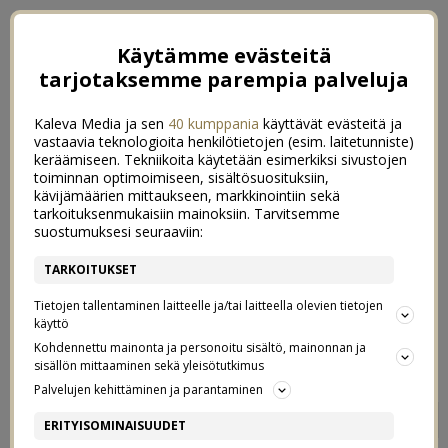
Käytämme evästeitä
tarjotaksemme parempia palveluja
Kaleva Media ja sen
40 kumppania
käyttävät evästeitä ja
vastaavia teknologioita henkilötietojen (esim. laitetunniste)
keräämiseen. Tekniikoita käytetään esimerkiksi sivustojen
toiminnan optimoimiseen, sisältösuosituksiin,
kävijämäärien mittaukseen, markkinointiin sekä
tarkoituksenmukaisiin mainoksiin. Tarvitsemme
suostumuksesi seuraaviin:
TARKOITUKSET
Tietojen tallentaminen laitteelle ja/tai laitteella olevien tietojen
käyttö
Kohdennettu mainonta ja personoitu sisältö, mainonnan ja
sisällön mittaaminen sekä yleisötutkimus
Palvelujen kehittäminen ja parantaminen
PUHDASTA HERKKULEIPÄÄ
3
ERITYISOMINAISUUDET
10/02/2016