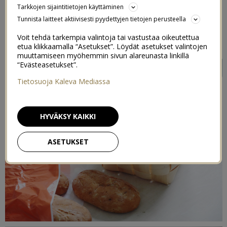
Tarkkojen sijaintitietojen käyttäminen
Tunnista laitteet aktiivisesti pyydettyjen tietojen perusteella
Voit tehdä tarkempia valintoja tai vastustaa oikeutettua
etua klikkaamalla “Asetukset”. Löydät asetukset valintojen
Indiedays ja
Provena
yhteistyökampanja
muuttamiseen myöhemmin sivun alareunasta linkillä
“Evästeasetukset”.
Tietosuoja Kaleva Mediassa
HYVÄKSY KAIKKI
ASETUKSET