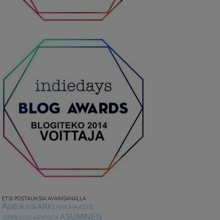
ETSI POSTAUKSIA AVAINSANALLA
Ajatuksia
ARKI
ARKIHAASTE
ASUMINEN
ARKIKUVA
ARVONTA