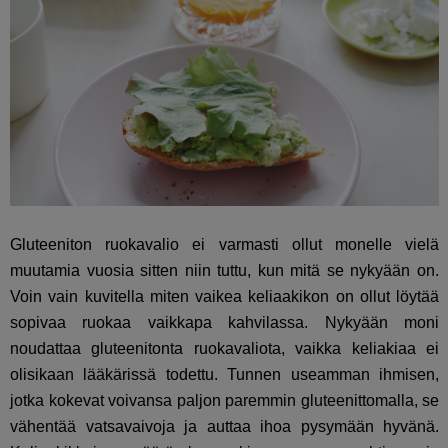
Gluteeniton ruokavalio ei varmasti ollut monelle vielä
muutamia vuosia sitten niin tuttu, kun mitä se nykyään on.
Voin vain kuvitella miten vaikea keliaakikon on ollut löytää
sopivaa ruokaa vaikkapa kahvilassa. Nykyään moni
noudattaa gluteenitonta ruokavaliota, vaikka keliakiaa ei
olisikaan lääkärissä todettu. Tunnen useamman ihmisen,
jotka kokevat voivansa paljon paremmin gluteenittomalla, se
vähentää vatsavaivoja ja auttaa ihoa pysymään hyvänä.