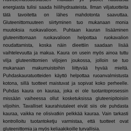
energiasta tulisi saada hiilihydraateista. Ilman viljatuotteita
tätä tavoitetta on lähes mahdotonta saavuttaa.
Gluteenittomuuteen siirtyminen tuo mukanaan monia
muutoksia ruokavalioon. Puhtaan kauran lisääminen
gluteenittomaan ruokavalioon helpottaa ruokavalion
noudattamista, koska näin dieettiin saadaan lisää
vaihtelevuutta ja makua. Kaura on usein myös ainoa tuttu
vilja gluteenittomien viljojen joukossa, jolloin se tuo
mukanaan makumuistoihin liittyvää hyvää mieltä.
Puhdaskauratuotteiden käyttö helpottaa ruoanvalmistusta
kotona, sillä tuotteet maistuvat ja sopivat koko perheelle.
Puhdas kaura on kauraa, joka ei ole tuotantoprosessin
missään vaiheessa ollut kosketuksissa gluteenipitoisiin
viljoihin. Tavalliset kaurahiutaleet eivät siis ole puhdasta
kauraa, vaikka ne olisivatkin pelkkää kauraa. Vain tarkasti
kontrolloitu tuotantoketju varmistaa, että tuotteet ovat
gluteenittomia ja myös keliaakikoille turvallisia.