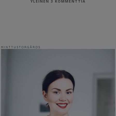
YLEINEN
3 KOMMENTTIA
M I N T T U S T O R G Å R D S