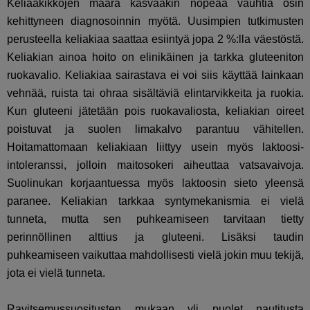
Keliaakikkojen määrä kasvaakin nopeaa vauhtia osin
kehittyneen diagnosoinnin myötä. Uusimpien tutkimusten
perusteella keliakiaa saattaa esiintyä jopa 2 %:lla väestöstä.
Keliakian ainoa hoito on elinikäinen ja tarkka gluteeniton
ruokavalio. Keliakiaa sairastava ei voi siis käyttää lainkaan
vehnää, ruista tai ohraa sisältäviä elintarvikkeita ja ruokia.
Kun gluteeni jätetään pois ruokavaliosta, keliakian oireet
poistuvat ja suolen limakalvo parantuu vähitellen.
Hoitamattomaan keliakiaan liittyy usein myös laktoosi-
intoleranssi, jolloin maitosokeri aiheuttaa vatsavaivoja.
Suolinukan korjaantuessa myös laktoosin sieto yleensä
paranee. Keliakian tarkkaa syntymekanismia ei vielä
tunneta, mutta sen puhkeamiseen tarvitaan tietty
perinnöllinen alttius ja gluteeni. Lisäksi taudin
puhkeamiseen vaikuttaa mahdollisesti vielä jokin muu tekijä,
jota ei vielä tunneta.
Ravitsemussuositusten mukaan yli puolet nautitusta