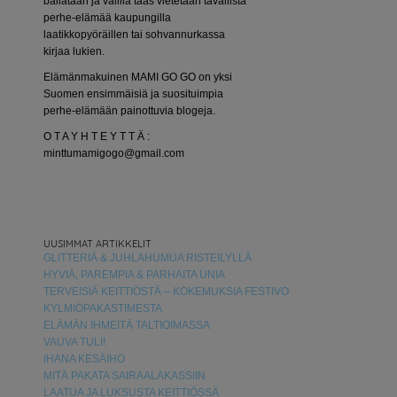
bailataan ja välillä taas vietetään tavallista
perhe-elämää kaupungilla
laatikkopyöräillen tai sohvannurkassa
kirjaa lukien.
Elämänmakuinen MAMI GO GO on yksi
Suomen ensimmäisiä ja suosituimpia
perhe-elämään painottuvia blogeja.
O T A Y H T E Y T T Ä :
minttumamigogo@gmail.com
UUSIMMAT ARTIKKELIT
GLITTERIÄ & JUHLAHUMUA RISTEILYLLÄ
HYVIÄ, PAREMPIA & PARHAITA UNIA
TERVEISIÄ KEITTIÖSTÄ – KOKEMUKSIA FESTIVO
KYLMIÖPAKASTIMESTA
ELÄMÄN IHMEITÄ TALTIOIMASSA
VAUVA TULI!
IHANA KESÄIHO
MITÄ PAKATA SAIRAALAKASSIIN
LAATUA JA LUKSUSTA KEITTIÖSSÄ