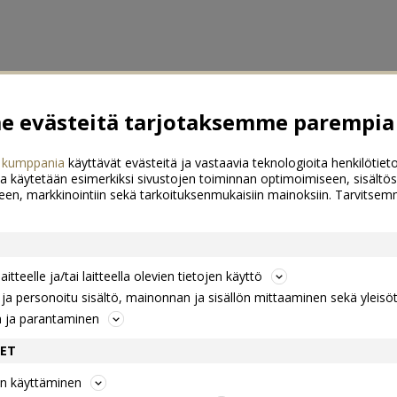
 evästeitä tarjotaksemme parempia 
 kumppania
käyttävät evästeitä ja vastaavia teknologioita henkilötieto
a käytetään esimerkiksi sivustojen toiminnan optimoimiseen, sisältös
een, markkinointiin sekä tarkoituksenmukaisiin mainoksiin. Tarvits
itteelle ja/tai laitteella olevien tietojen käyttö
a personoitu sisältö, mainonnan ja sisällön mittaaminen sekä yleisö
n ja parantaminen
DET
jen käyttäminen