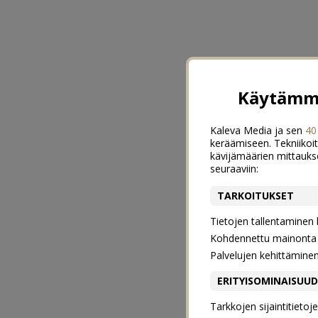
Käytämme
Kaleva Media ja sen
40
keräämiseen. Tekniikoit
kävijämäärien mittauks
seuraaviin:
TARKOITUKSET
Tietojen tallentaminen la
Kohdennettu mainonta j
Palvelujen kehittämine
ERITYISOMINAISUU
Tarkkojen sijaintitieto