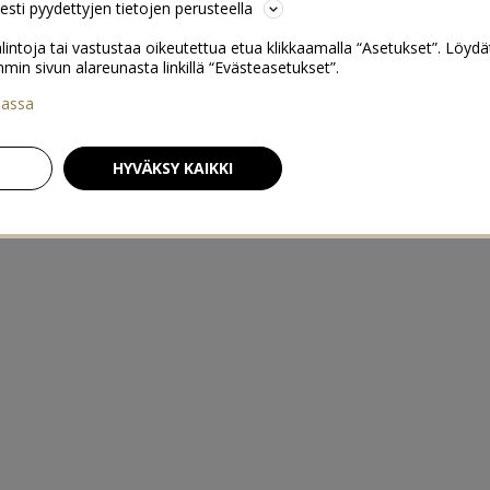
sesti pyydettyjen tietojen perusteella
lintoja tai vastustaa oikeutettua etua klikkaamalla “Asetukset”. Löydä
 sivun alareunasta linkillä “Evästeasetukset”.
iassa
HYVÄKSY KAIKKI