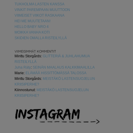
TUKHOLMA LASTEN KANSSA
VINKIT PAREMPAAN MUUTTOON
VIIMEISET VIIKOT RASKAANA
HEI ME MUUTETAAN!
HELLO BABY NRO 4
MOIKKA VANHA KOTI
SKIDIEN OMALLA RISTEILYLLÄ
VIIMEISIMMÄT KOMMENTIT
Minttu Storgårds
:
GLITTERIÄ & JUHLAHUMUA
RISTEILYLLÄ
Juha Räty
:
SEINÄN MAALAUS KALKKIMAALILLA
Marie
:
ELÄMÄÄ HISSITTÖMÄSSÄ TALOSSA
Minttu Storgårds
:
MEISTÄKÖ LASTENSUOJELUN
KRIISIPERHE?
Kiinnostunut
:
MEISTÄKÖ LASTENSUOJELUN
KRIISIPERHE?