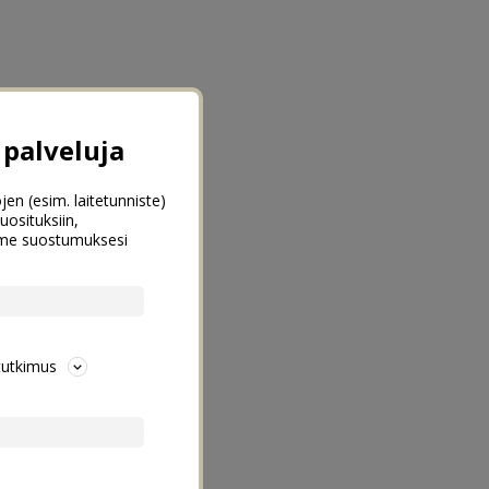
palveluja
jen (esim. laitetunniste)
uosituksiin,
emme suostumuksesi
tutkimus