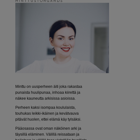
M I N T T U S T O R G Å R D S
Minttu on uusperheen äiti joka rakastaa
punaista huulipunaa, inhoaa kiirettä ja
näkee kauneutta arkisissa asioissa.
Perheen kaksi isompaa koululaista,
touhukas leikki-ikäinen ja kevätvauva
pitävät huolen, ettei elämä käy tylsäksi.
Pääosassa ovat oman näköinen arki ja
täysillä eläminen. Välillä reissataan ja