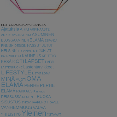
ETSI POSTAUKSIA AVAINSANALLA
Ajatuksia
ARKI
ARKIHAASTE
ASUMINEN
ARKIKUVA
ARVONTA
ELÄMÄ
BLOGGAAMINEN
ESPANJA
HASSUT JUTUT
FINNISH DESIGN
HELSINKI
HYVINVOINTI
JUHLAT
KAUNEUS
KEITTIÖ
KASVISRUOKA
LAPSET
KOTI
KESÄ
LAPSI
Lastentarvikkeet
LASTENHUONE
LIFESTYLE
LISTAT
LOMA
OMA
MINÄ
MUOTI
ELÄMÄ
PERHE
PERHE-
ELÄMÄ
RAKKAUS
Raskaus
RUOKA
REISSUSSA
RESEPTIT
SISUSTUS
TAAPERO
TRAVEL
SYKSY
VANHEMMUUS
VAUVA
Yleinen
YHTEISTYÖ
YSTÄVÄT