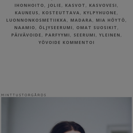
IHONHOITO
,
JOLIE
,
KASVOT
,
KASVOVESI
,
KAUNEUS
,
KOSTEUTTAVA
,
KYLPYHUONE
,
LUONNONKOSMETIIKKA
,
MADARA
,
MIA HÖYTÖ
,
NAAMIO
,
ÖLJYSEERUMI
,
OMAT SUOSIKIT
,
PÄIVÄVOIDE
,
PARFYYMI
,
SEERUMI
,
YLEINEN
,
YÖVOIDE
KOMMENTOI
M I N T T U S T O R G Å R D S