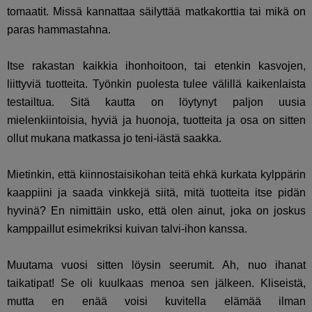
tomaatit. Missä kannattaa säilyttää matkakorttia tai mikä on
paras hammastahna.
Itse rakastan kaikkia ihonhoitoon, tai etenkin kasvojen,
liittyviä tuotteita. Työnkin puolesta tulee välillä kaikenlaista
testailtua. Sitä kautta on löytynyt paljon uusia
mielenkiintoisia, hyviä ja huonoja, tuotteita ja osa on sitten
ollut mukana matkassa jo teni-iästä saakka.
Mietinkin, että kiinnostaisikohan teitä ehkä kurkata kylppärin
kaappiini ja saada vinkkejä siitä, mitä tuotteita itse pidän
hyvinä? En nimittäin usko, että olen ainut, joka on joskus
kamppaillut esimekriksi kuivan talvi-ihon kanssa.
Muutama vuosi sitten löysin seerumit. Ah, nuo ihanat
taikatipat! Se oli kuulkaas menoa sen jälkeen. Kliseistä,
mutta en enää voisi kuvitella elämää ilman