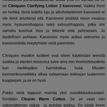
on
Cliniquen Clarifying Lotion 2 kasvovesi
. Vaikka ihoni
on herkkä, tämä todella tuju ja alkoholipitoinen kasvovesi ei
ole ikinä ärsyttänyt sitä. Kasvovesi sisältää muun muassa
myös hyaluronihappoa sekä salisyylihappoa, jotka siis
samalla kuorivat ihoa ja tekevät siitä pehmoisen. Ja
täydellisen puhtaan. Kasvovesi myös auttaa seerumia ja
kasvovoidetta imeytymään vielä paremmin.
Cliniquen muutkin tuotteet ovat olleet käytössäni teinistä
saakka ja etenkin reissussa tulee aina niin ihonhoitotuotteita
kun meikkejäkin hamstrattua lisää. Muuten
luonnonkosmetiikka alkaa valtaamaan kokoajan laajemmin
kaappejani, ja se on hyvä.
Pakko vielä loppuun mainita yksi suosikkituoksuistani.
Nimittäin
Cleanin Warm Cotton
. Se on vaan niin
uskomattoman raikas ja puhdas tuoksu. En käytä kovin