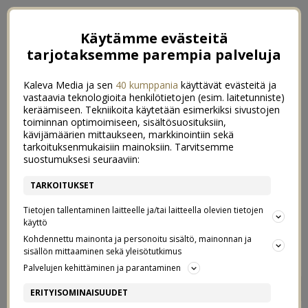
Käytämme evästeitä
tarjotaksemme parempia palveluja
Kaleva Media ja sen
40 kumppania
käyttävät evästeitä ja
vastaavia teknologioita henkilötietojen (esim. laitetunniste)
keräämiseen. Tekniikoita käytetään esimerkiksi sivustojen
toiminnan optimoimiseen, sisältösuosituksiin,
kävijämäärien mittaukseen, markkinointiin sekä
tarkoituksenmukaisiin mainoksiin. Tarvitsemme
suostumuksesi seuraaviin:
TARKOITUKSET
Tietojen tallentaminen laitteelle ja/tai laitteella olevien tietojen
käyttö
Kohdennettu mainonta ja personoitu sisältö, mainonnan ja
sisällön mittaaminen sekä yleisötutkimus
Palvelujen kehittäminen ja parantaminen
IHONHOIDON OMAT SUOSIKIT
0
ERITYISOMINAISUUDET
9/12/2016