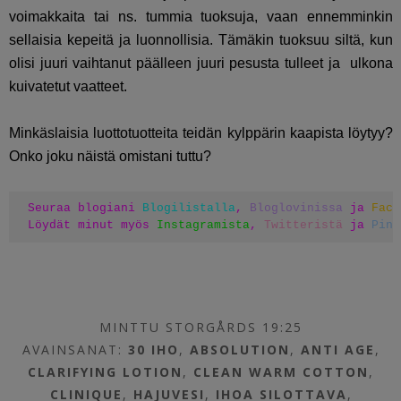
voimakkaita tai ns. tummia tuoksuja, vaan ennemminkin
sellaisia kepeitä ja luonnollisia. Tämäkin tuoksuu siltä, kun
olisi juuri vaihtanut päälleen juuri pesusta tulleet ja ulkona
kuivatetut vaatteet.
Minkäslaisia luottotuotteita teidän kylppärin kaapista löytyy?
Onko joku näistä omistani tuttu?
Seuraa blogiani 
Blogilistalla
, 
Bloglovinissa
 ja 
Face
Löydät minut myös 
Instagramista
, 
Twitteristä
 ja 
Pint
MINTTU STORGÅRDS 19:25
AVAINSANAT:
30 IHO
,
ABSOLUTION
,
ANTI AGE
,
CLARIFYING LOTION
,
CLEAN WARM COTTON
,
CLINIQUE
,
HAJUVESI
,
IHOA SILOTTAVA
,