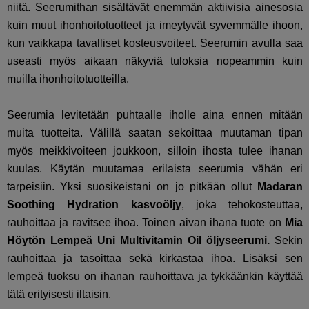
niitä. Seerumithan sisältävät enemmän aktiivisia ainesosia
kuin muut ihonhoitotuotteet ja imeytyvät syvemmälle ihoon,
kun vaikkapa tavalliset kosteusvoiteet. Seerumin avulla saa
useasti myös aikaan näkyviä tuloksia nopeammin kuin
muilla ihonhoitotuotteilla.
Seerumia levitetään puhtaalle iholle aina ennen mitään
muita tuotteita. Välillä saatan sekoittaa muutaman tipan
myös meikkivoiteen joukkoon, silloin ihosta tulee ihanan
kuulas. Käytän muutamaa erilaista seerumia vähän eri
tarpeisiin. Yksi suosikeistani on jo pitkään ollut
Madaran
Soothing Hydration kasvoöljy
, joka tehokosteuttaa,
rauhoittaa ja ravitsee ihoa. Toinen aivan ihana tuote on
Mia
Höytön Lempeä Uni Multivitamin Oil öljyseerumi.
Sekin
rauhoittaa ja tasoittaa sekä kirkastaa ihoa. Lisäksi sen
lempeä tuoksu on ihanan rauhoittava ja tykkäänkin käyttää
tätä erityisesti iltaisin.