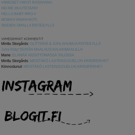
VIIMEISET VIIKOT RASKAANA
HEI ME MUUTETAAN!
HELLO BABY NRO 4
MOIKKA VANHA KOTI
SKIDIEN OMALLA RISTEILYLLÄ
VIIMEISIMMÄT KOMMENTIT
Minttu Storgårds
:
GLITTERIÄ & JUHLAHUMUA RISTEILYLLÄ
Juha Räty
:
SEINÄN MAALAUS KALKKIMAALILLA
Marie
:
ELÄMÄÄ HISSITTÖMÄSSÄ TALOSSA
Minttu Storgårds
:
MEISTÄKÖ LASTENSUOJELUN KRIISIPERHE?
Kiinnostunut
:
MEISTÄKÖ LASTENSUOJELUN KRIISIPERHE?