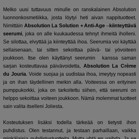
Melko uusi tuttavuus minulle on ranskalainen Absolution
luonnonkosmetiikka, josta löytyi heti aivan nappituotteet.
Nimittäin
Absolution La Solution + Anti-Age
–
kiinteyttävä
seerumi
, joka on alle kuukaudessa tehnyt ihmeitä iholleni.
Se silottaa, elvyttää ja kiinteyttää ihoa. Seerumia voi käyttää
sellaisenaan, tai sitten sekoittaa
päivä- tai yövoiteen
joukkoon. Itse olen käyttänyt seerumin kanssa saman
sarjan
kosteuttavaa päivävoidetta,
Absolution La Crème
du Jouria
. Voide suojaa ja uudistaa ihoa, imeytyy nopeasti
ja on ihan täydellinen meikin alla. Voiteessa on erityinen
pumppukorkki, joka on tarkoitettu siihen, että seerumi on
helppo sekoittaa voiteen joukkoon. Nämä molemmat tuotteet
sain valita itselleni Joliesta.
Kosteutuksen lisäksi todella tärkeää on tietysti ihon
puhdistus. Olen testannut, ja testaan parhaillaan, vaikka
minkälaisia puhdistustuotteita. Mutta yhtä en vaihda. Ja se