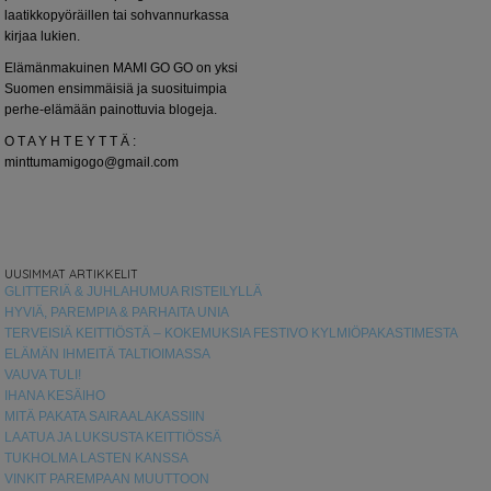
laatikkopyöräillen tai sohvannurkassa
kirjaa lukien.
Elämänmakuinen MAMI GO GO on yksi
Suomen ensimmäisiä ja suosituimpia
perhe-elämään painottuvia blogeja.
O T A Y H T E Y T T Ä :
minttumamigogo@gmail.com
UUSIMMAT ARTIKKELIT
GLITTERIÄ & JUHLAHUMUA RISTEILYLLÄ
HYVIÄ, PAREMPIA & PARHAITA UNIA
TERVEISIÄ KEITTIÖSTÄ – KOKEMUKSIA FESTIVO KYLMIÖPAKASTIMESTA
ELÄMÄN IHMEITÄ TALTIOIMASSA
VAUVA TULI!
IHANA KESÄIHO
MITÄ PAKATA SAIRAALAKASSIIN
LAATUA JA LUKSUSTA KEITTIÖSSÄ
TUKHOLMA LASTEN KANSSA
VINKIT PAREMPAAN MUUTTOON