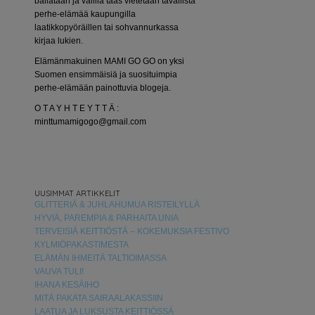
bailataan ja välillä taas vietetään tavallista
perhe-elämää kaupungilla
laatikkopyöräillen tai sohvannurkassa
kirjaa lukien.
Elämänmakuinen MAMI GO GO on yksi
Suomen ensimmäisiä ja suosituimpia
perhe-elämään painottuvia blogeja.
O T A Y H T E Y T T Ä :
minttumamigogo@gmail.com
UUSIMMAT ARTIKKELIT
GLITTERIÄ & JUHLAHUMUA RISTEILYLLÄ
HYVIÄ, PAREMPIA & PARHAITA UNIA
TERVEISIÄ KEITTIÖSTÄ – KOKEMUKSIA FESTIVO
KYLMIÖPAKASTIMESTA
ELÄMÄN IHMEITÄ TALTIOIMASSA
VAUVA TULI!
IHANA KESÄIHO
MITÄ PAKATA SAIRAALAKASSIIN
LAATUA JA LUKSUSTA KEITTIÖSSÄ