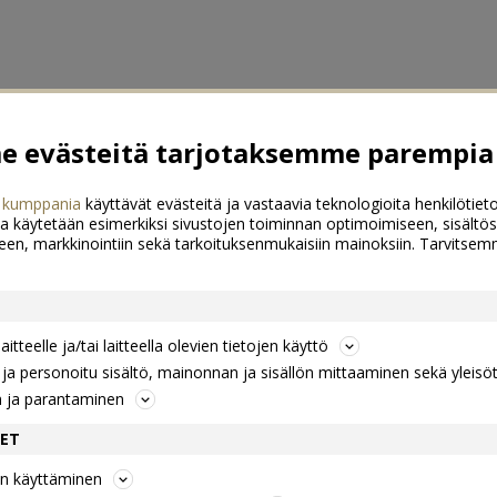
 evästeitä tarjotaksemme parempia 
 kumppania
käyttävät evästeitä ja vastaavia teknologioita henkilötieto
a käytetään esimerkiksi sivustojen toiminnan optimoimiseen, sisältös
een, markkinointiin sekä tarkoituksenmukaisiin mainoksiin. Tarvits
itteelle ja/tai laitteella olevien tietojen käyttö
a personoitu sisältö, mainonnan ja sisällön mittaaminen sekä yleisö
n ja parantaminen
DET
jen käyttäminen