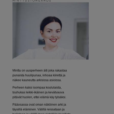
M I N T T U S T O R G Å R D S
Minttu on uusperheen äiti joka rakastaa
punaista huulipunaa, inhoaa kiirettä ja
näkee kauneutta arkisissa asioissa.
Perheen kaksi isompaa koululaista,
touhukas leikki-ikäinen ja kevätvauva
pitävät huolen, ettei elämä käy tylsäksi.
Pääosassa ovat oman näköinen arki ja
täysillä eläminen. Välillä reissataan ja