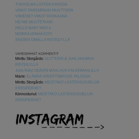
TUKHOLMA LASTEN KANSSA
VINKIT PAREMPAAN MUUTTOON
VIIMEISET VIIKOT RASKAANA
HEI ME MUUTETAAN!
HELLO BABY NRO 4
MOIKKA VANHA KOTI
SKIDIEN OMALLA RISTEILYLLÄ
VIIMEISIMMÄT KOMMENTIT
Minttu Storgårds
:
GLITTERIÄ & JUHLAHUMUA
RISTEILYLLÄ
Juha Räty
:
SEINÄN MAALAUS KALKKIMAALILLA
Marie
:
ELÄMÄÄ HISSITTÖMÄSSÄ TALOSSA
Minttu Storgårds
:
MEISTÄKÖ LASTENSUOJELUN
KRIISIPERHE?
Kiinnostunut
:
MEISTÄKÖ LASTENSUOJELUN
KRIISIPERHE?