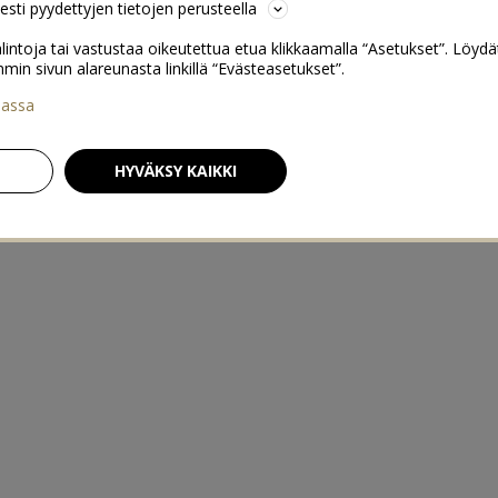
sesti pyydettyjen tietojen perusteella
lintoja tai vastustaa oikeutettua etua klikkaamalla “Asetukset”. Löydä
 sivun alareunasta linkillä “Evästeasetukset”.
iassa
HYVÄKSY KAIKKI