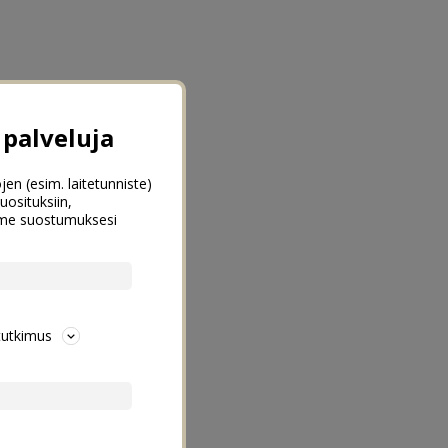
palveluja
jen (esim. laitetunniste)
uosituksiin,
emme suostumuksesi
tutkimus