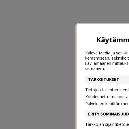
Käytämme
Kaleva Media ja sen
40
keräämiseen. Tekniikoit
kävijämäärien mittauks
seuraaviin:
TARKOITUKSET
Tietojen tallentaminen la
Kohdennettu mainonta j
Palvelujen kehittämine
ERITYISOMINAISUU
Tarkkojen sijaintitieto