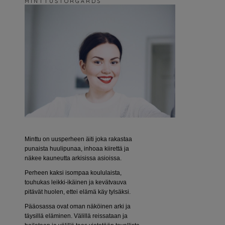
M I N T T U S T O R G Å R D S
Minttu on uusperheen äiti joka rakastaa
punaista huulipunaa, inhoaa kiirettä ja
näkee kauneutta arkisissa asioissa.
Perheen kaksi isompaa koululaista,
touhukas leikki-ikäinen ja kevätvauva
pitävät huolen, ettei elämä käy tylsäksi.
Pääosassa ovat oman näköinen arki ja
täysillä eläminen. Välillä reissataan ja