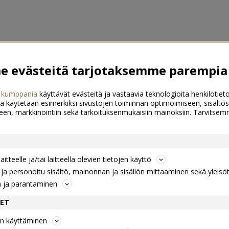
 evästeitä tarjotaksemme parempia 
 kumppania
käyttävät evästeitä ja vastaavia teknologioita henkilötieto
a käytetään esimerkiksi sivustojen toiminnan optimoimiseen, sisältös
een, markkinointiin sekä tarkoituksenmukaisiin mainoksiin. Tarvits
itteelle ja/tai laitteella olevien tietojen käyttö
a personoitu sisältö, mainonnan ja sisällön mittaaminen sekä yleisö
n ja parantaminen
DET
jen käyttäminen