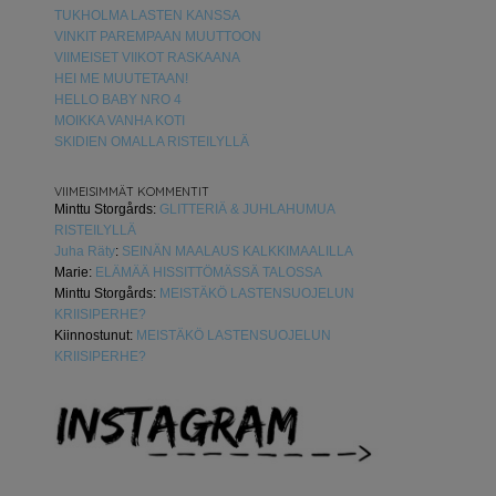
TUKHOLMA LASTEN KANSSA
VINKIT PAREMPAAN MUUTTOON
VIIMEISET VIIKOT RASKAANA
HEI ME MUUTETAAN!
HELLO BABY NRO 4
MOIKKA VANHA KOTI
SKIDIEN OMALLA RISTEILYLLÄ
VIIMEISIMMÄT KOMMENTIT
Minttu Storgårds
:
GLITTERIÄ & JUHLAHUMUA
RISTEILYLLÄ
Juha Räty
:
SEINÄN MAALAUS KALKKIMAALILLA
Marie
:
ELÄMÄÄ HISSITTÖMÄSSÄ TALOSSA
Minttu Storgårds
:
MEISTÄKÖ LASTENSUOJELUN
KRIISIPERHE?
Kiinnostunut
:
MEISTÄKÖ LASTENSUOJELUN
KRIISIPERHE?