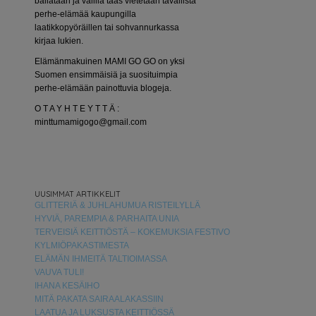
bailataan ja välillä taas vietetään tavallista
perhe-elämää kaupungilla
laatikkopyöräillen tai sohvannurkassa
kirjaa lukien.
Elämänmakuinen MAMI GO GO on yksi
Suomen ensimmäisiä ja suosituimpia
perhe-elämään painottuvia blogeja.
O T A Y H T E Y T T Ä :
minttumamigogo@gmail.com
UUSIMMAT ARTIKKELIT
GLITTERIÄ & JUHLAHUMUA RISTEILYLLÄ
HYVIÄ, PAREMPIA & PARHAITA UNIA
TERVEISIÄ KEITTIÖSTÄ – KOKEMUKSIA FESTIVO
KYLMIÖPAKASTIMESTA
ELÄMÄN IHMEITÄ TALTIOIMASSA
VAUVA TULI!
IHANA KESÄIHO
MITÄ PAKATA SAIRAALAKASSIIN
LAATUA JA LUKSUSTA KEITTIÖSSÄ