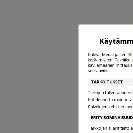
Käytämme
Kaleva Media ja sen
40
keräämiseen. Tekniikoit
kävijämäärien mittauks
seuraaviin:
TARKOITUKSET
Tietojen tallentaminen la
Kohdennettu mainonta j
Palvelujen kehittämine
ERITYISOMINAISUU
Tarkkojen sijaintitieto