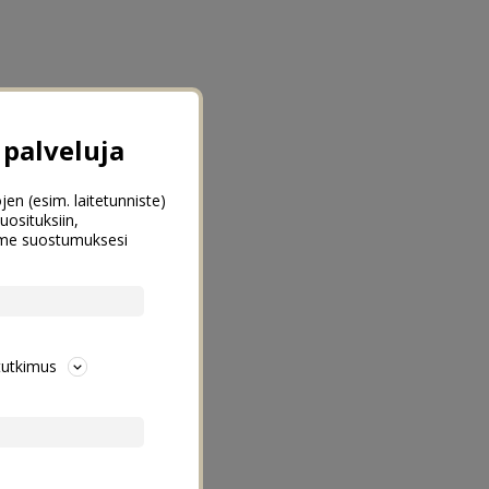
palveluja
jen (esim. laitetunniste)
uosituksiin,
emme suostumuksesi
tutkimus