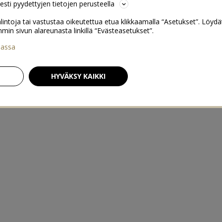
sesti pyydettyjen tietojen perusteella
lintoja tai vastustaa oikeutettua etua klikkaamalla “Asetukset”. Löydä
 sivun alareunasta linkillä “Evästeasetukset”.
iassa
HYVÄKSY KAIKKI