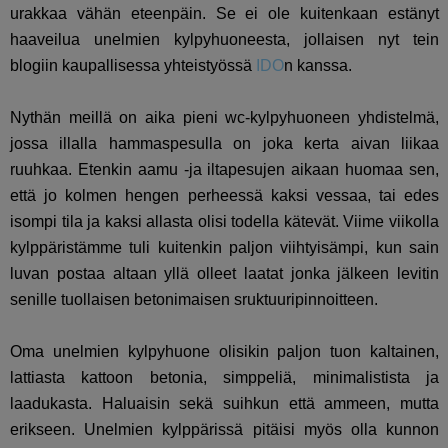
urakkaa vähän eteenpäin. Se ei ole kuitenkaan estänyt
haaveilua unelmien kylpyhuoneesta, jollaisen nyt tein
blogiin kaupallisessa yhteistyössä
IDO
n kanssa.
Nythän meillä on aika pieni wc-kylpyhuoneen yhdistelmä,
jossa illalla hammaspesulla on joka kerta aivan liikaa
ruuhkaa. Etenkin aamu -ja iltapesujen aikaan huomaa sen,
että jo kolmen hengen perheessä kaksi vessaa, tai edes
isompi tila ja kaksi allasta olisi todella kätevät. Viime viikolla
kylppäristämme tuli kuitenkin paljon viihtyisämpi, kun sain
luvan postaa altaan yllä olleet laatat jonka jälkeen levitin
senille tuollaisen betonimaisen sruktuuripinnoitteen.
Oma unelmien kylpyhuone olisikin paljon tuon kaltainen,
lattiasta kattoon betonia, simppeliä, minimalistista ja
laadukasta. Haluaisin sekä suihkun että ammeen, mutta
erikseen. Unelmien kylppärissä pitäisi myös olla kunnon