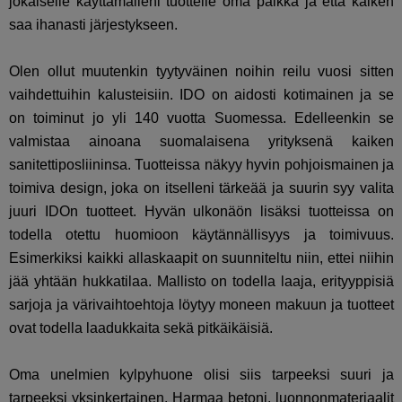
jokaiselle käyttämälleni tuottelle oma paikka ja että kaiken
saa ihanasti järjestykseen.
Olen ollut muutenkin tyytyväinen noihin reilu vuosi sitten
vaihdettuihin kalusteisiin. IDO on aidosti kotimainen ja se
on
toiminut jo yli 140 vuotta Suomessa. Edelleenkin se
valmistaa ainoana suomalaisena yrityksenä kaiken
sanitettiposliininsa. Tuotteissa näkyy hyvin pohjoismainen ja
toimiva design, joka on itselleni tärkeää ja suurin syy valita
juuri IDOn tuotteet. Hyvän ulkonäön lisäksi tuotteissa on
todella otettu huomioon käytännällisyys ja toimivuus.
Esimerkiksi kaikki allaskaapit on suunniteltu niin, ettei niihin
jää yhtään hukkatilaa. Mallisto on todella laaja, erityyppisiä
sarjoja ja värivaihtoehtoja löytyy moneen makuun ja tuotteet
ovat todella laadukkaita sekä pitkäikäisiä.
Oma unelmien kylpyhuone olisi siis tarpeeksi suuri ja
tarpeeksi yksinkertainen. Harmaa betoni, luonnonmateriaalit