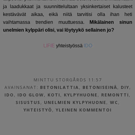
ja laadukkaat ja suunnittelultaan yksinkertaiset kalusteet
kestävävät aikaa, eikä niitä tarvitisi olla ihan heti
vaihtamassa trendien muuttuessa.
Mikälainen sinun
unelmien kylppäri olisi, vai löytyykö sellainen jo?
LIFIE
yhteistyössä
IDO
MINTTU STORGÅRDS 11:57
AVAINSANAT:
BETONILATTIA
,
BETONISEINÄ
,
DIY
,
IDO
,
IDO GLOW
,
KOTI
,
KYLPYHUONE
,
REMONTTI
,
SISUSTUS
,
UNELMIEN KYLPYHUONE
,
WC
,
YHTEISTYÖ
,
YLEINEN
KOMMENTOI