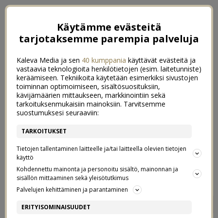
Käytämme evästeitä
tarjotaksemme parempia palveluja
Kaleva Media ja sen
40 kumppania
käyttävät evästeitä ja
vastaavia teknologioita henkilötietojen (esim. laitetunniste)
keräämiseen. Tekniikoita käytetään esimerkiksi sivustojen
toiminnan optimoimiseen, sisältösuosituksiin,
kävijämäärien mittaukseen, markkinointiin sekä
tarkoituksenmukaisiin mainoksiin. Tarvitsemme
suostumuksesi seuraaviin:
TARKOITUKSET
Tietojen tallentaminen laitteelle ja/tai laitteella olevien tietojen
käyttö
Kohdennettu mainonta ja personoitu sisältö, mainonnan ja
sisällön mittaaminen sekä yleisötutkimus
Palvelujen kehittäminen ja parantaminen
UNELMIEN KYLPYHUONEESSA
0
ERITYISOMINAISUUDET
13/03/2017