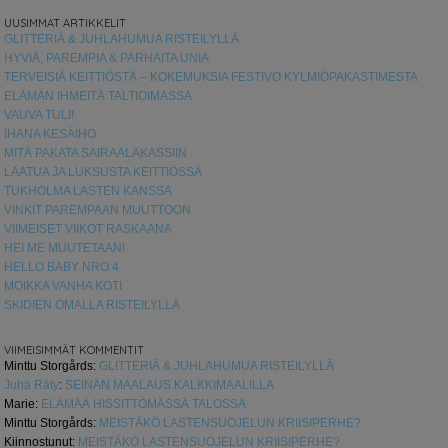
UUSIMMAT ARTIKKELIT
GLITTERIÄ & JUHLAHUMUA RISTEILYLLÄ
HYVIÄ, PAREMPIA & PARHAITA UNIA
TERVEISIÄ KEITTIÖSTÄ – KOKEMUKSIA FESTIVO KYLMIÖPAKASTIMESTA
ELÄMÄN IHMEITÄ TALTIOIMASSA
VAUVA TULI!
IHANA KESÄIHO
MITÄ PAKATA SAIRAALAKASSIIN
LAATUA JA LUKSUSTA KEITTIÖSSÄ
TUKHOLMA LASTEN KANSSA
VINKIT PAREMPAAN MUUTTOON
VIIMEISET VIIKOT RASKAANA
HEI ME MUUTETAAN!
HELLO BABY NRO 4
MOIKKA VANHA KOTI
SKIDIEN OMALLA RISTEILYLLÄ
VIIMEISIMMÄT KOMMENTIT
Minttu Storgårds
:
GLITTERIÄ & JUHLAHUMUA RISTEILYLLÄ
Juha Räty
:
SEINÄN MAALAUS KALKKIMAALILLA
Marie
:
ELÄMÄÄ HISSITTÖMÄSSÄ TALOSSA
Minttu Storgårds
:
MEISTÄKÖ LASTENSUOJELUN KRIISIPERHE?
Kiinnostunut
:
MEISTÄKÖ LASTENSUOJELUN KRIISIPERHE?