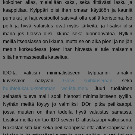
kokoinen allas, mielellään kaksi, sekä riittävästi lasku ja
kaappitilaa. Kylppäri olisi ihan omaan käyttöön ja kauniit
purnukat ja hajuvesipullot saisivat olla esillä koristeina. Iso
peili ja hyvä valaistus ovat myös tärkeitä, ja lisäksi olisi
ihana jos tilassa olisi ikkuna sekä luonnonvaloa. Nytkin
meillä itseasiassa on ikkuna, mutta se on aika pieni ja neljän
metrin korkeudessa, joten ihan hirvestä ei tule maisemia
siitä hammaspesulla katseltua.
IDOlta valitisin minimalistiseen kylppäriini ainakin
kuvissakin näkyvän
Glow suihkuseinän
sekä
huuhtelukauluksettoman wc-istuimen
. Juuri tuollainen
seinästä tuleva malli sopii hienosti minimalistiseen tyyliin.
Nythän meiltä löytyy jo valmiiksi IDOn pitkä peilikaappi,
jossa muuten on ihan todella hyvä valaistus samassa.
Lisäksi meillä on tuo IDO seven D allaskaappi valkoisena.
Rakastan sitä kun sekä peilikaappissa että allaskaapissa on