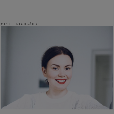
M I N T T U S T O R G Å R D S