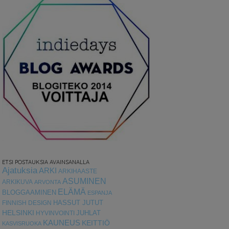
ETSI POSTAUKSIA AVAINSANALLA
Ajatuksia
ARKI
ARKIHAASTE
ASUMINEN
ARKIKUVA
ARVONTA
ELÄMÄ
BLOGGAAMINEN
ESPANJA
HASSUT JUTUT
FINNISH DESIGN
HELSINKI
HYVINVOINTI
JUHLAT
KAUNEUS
KEITTIÖ
KASVISRUOKA