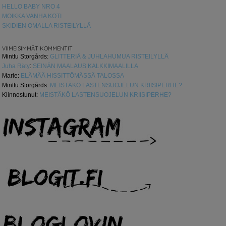
HELLO BABY NRO 4
MOIKKA VANHA KOTI
SKIDIEN OMALLA RISTEILYLLÄ
VIIMEISIMMÄT KOMMENTIT
Minttu Storgårds
:
GLITTERIÄ & JUHLAHUMUA RISTEILYLLÄ
Juha Räty
:
SEINÄN MAALAUS KALKKIMAALILLA
Marie
:
ELÄMÄÄ HISSITTÖMÄSSÄ TALOSSA
Minttu Storgårds
:
MEISTÄKÖ LASTENSUOJELUN KRIISIPERHE?
Kiinnostunut
:
MEISTÄKÖ LASTENSUOJELUN KRIISIPERHE?