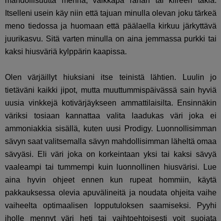
mahdollisuutta mennä, vaikkapa rahan tai kiireen takia.
Itselleni usein käy niin että tajuan minulla olevan joku tärkeä
meno tiedossa ja huomaan että päälaella kirkuu järkyttävä
juurikasvu. Sitä varten minulla on aina jemmassa purkki tai
kaksi hiusväriä kylppärin kaapissa.
Olen värjäillyt hiuksiani itse teinistä lähtien. Luulin jo
tietäväni kaikki jipot, mutta muuttummispäivässä sain hyviä
uusia vinkkejä kotivärjäykseen ammattilaisilta. Ensinnäkin
väriksi tosiaan kannattaa valita laadukas väri joka ei
ammoniakkia sisällä, kuten uusi Prodigy. Luonnollisimman
sävyn saat valitsemalla sävyn mahdollisimman läheltä omaa
sävyäsi. Eli väri joka on korkeintaan yksi tai kaksi sävyä
vaaleampi tai tummempi kuin luonnollinen hiusvärisi. Lue
aina hyvin ohjeet ennen kun rupeat hommiin, käytä
pakkauksessa olevia apuvälineitä ja noudata ohjeita vaihe
vaiheelta optimaalisen lopputuloksen saamiseksi. Pyyhi
iholle mennyt väri heti tai vaihtoehtoisesti voit suojata