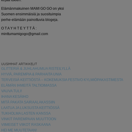
Elämänmakuinen MAMI GO GO on yksi
Suomen ensimmäisiä ja suosituimpia
perhe-elämään painottuvia blogeja.
O T A Y H T E Y T T Ä :
minttumamigogo@gmail.com
UUSIMMAT ARTIKKELIT
GLITTERIÄ & JUHLAHUMUA RISTEILYLLÄ
HYVIÄ, PAREMPIA & PARHAITA UNIA
TERVEISIÄ KEITTIÖSTÄ – KOKEMUKSIA FESTIVO KYLMIÖPAKASTIMESTA
ELÄMÄN IHMEITÄ TALTIOIMASSA
VAUVA TULI!
IHANA KESÄIHO
MITÄ PAKATA SAIRAALAKASSIIN
LAATUA JA LUKSUSTA KEITTIÖSSÄ
TUKHOLMA LASTEN KANSSA
VINKIT PAREMPAAN MUUTTOON
VIIMEISET VIIKOT RASKAANA
HEI ME MUUTETAAN!