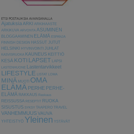
ETSI POSTAUKSIA AVAINSANALLA
Ajatuksia
ARKI
ARKIHAASTE
ASUMINEN
ARKIKUVA
ARVONTA
ELÄMÄ
BLOGGAAMINEN
ESPANJA
HASSUT JUTUT
FINNISH DESIGN
HELSINKI
HYVINVOINTI
JUHLAT
KAUNEUS
KEITTIÖ
KASVISRUOKA
LAPSET
KOTI
KESÄ
LAPSI
Lastentarvikkeet
LASTENHUONE
LIFESTYLE
LISTAT
LOMA
OMA
MINÄ
MUOTI
ELÄMÄ
PERHE
PERHE-
ELÄMÄ
RAKKAUS
Raskaus
RUOKA
REISSUSSA
RESEPTIT
SISUSTUS
TAAPERO
TRAVEL
SYKSY
VANHEMMUUS
VAUVA
Yleinen
YHTEISTYÖ
YSTÄVÄT