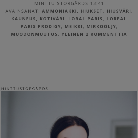
MINTTU STORGÅRDS 13:41
AVAINSANAT:
AMMONIAKKI
,
HIUKSET
,
HIUSVÄRI
,
KAUNEUS
,
KOTIVÄRI
,
LORAL PARIS
,
LOREAL
PARIS PRODIGY
,
MEIKKI
,
MIRKOÖLJY
,
MUODONMUUTOS
,
YLEINEN
2 KOMMENTTIA
M I N T T U S T O R G Å R D S