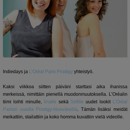
Indiedays ja
L’Oréal Paris Prodigy
yhteistyö.
Kaksi viikkoa siitten päiväni starttasi aika ihanissa
merkeissä, nimittäin pienellä muodonmuutoksella. L’Oréalin
tiimi loihti minulle,
Iinalle
sekä
Sofille
uudet lookit
L’Oréal
Parisin uusilla Prodigy-hiusväreillä
. Tämän lisäksi meidät
meikattiin, stailattiin ja koko homma kuvattiin vielä videolle.