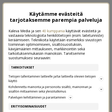
Käytämme evästeitä
tarjotaksemme parempia palveluja
Kaleva Media ja sen
40 kumppania
käyttävät evästeitä ja
vastaavia teknologioita henkilötietojen (esim. laitetunniste)
keräämiseen. Tekniikoita käytetään esimerkiksi sivustojen
toiminnan optimoimiseen, sisältösuosituksiin,
kävijämäärien mittaukseen, markkinointiin sekä
tarkoituksenmukaisiin mainoksiin. Tarvitsemme
suostumuksesi seuraaviin:
TARKOITUKSET
Tietojen tallentaminen laitteelle ja/tai laitteella olevien tietojen
käyttö
Kohdennettu mainonta ja personoitu sisältö, mainonnan ja
sisällön mittaaminen sekä yleisötutkimus
Palvelujen kehittäminen ja parantaminen
MUODONMUUTOS PURKISTA
2
ERITYISOMINAISUUDET
6/04/2015