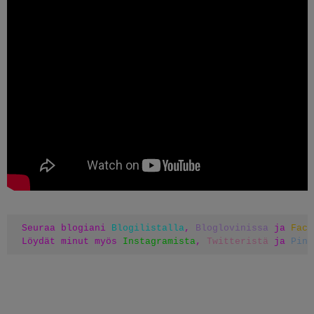
Seuraa blogiani 
Blogilistalla
, 
Bloglovinissa
 ja 
Face
Löydät minut myös 
Instagramista
, 
Twitteristä
 ja 
Pint