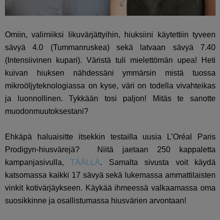
Omiin, valimiiksi likuvärjättyihin, hiuksiini käytettiin tyveen
sävyä 4.0 (Tummanruskea) sekä latvaan sävyä 7.40
(Intensiivinen kupari). Väristä tuli mielettömän upea! Heti
kuivan hiuksen nähdessäni ymmärsin mistä tuossa
mikroöljyteknologiassa on kyse, väri on todella vivahteikas
ja luonnollinen. Tykkään tosi paljon! Mitäs te sanotte
muodonmuutoksestani?
Ehkäpä haluaisitte itsekkin testailla uusia
L’Oréal Paris
Prodigyn-hiusvärejä? Niitä jaetaan 250 kappaletta
kampanjasivulla,
TÄÄLLÄ
. Samalta sivusta voit käydä
katsomassa kaikki 17 sävyä sekä lukemassa ammattilaisten
vinkit kotivärjäykseen. Käykää ihmeessä valkaamassa oma
suosikkinne ja osallistumassa hiusvärien arvontaan!