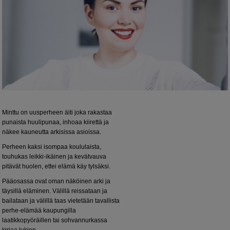
Minttu on uusperheen äiti joka rakastaa
punaista huulipunaa, inhoaa kiirettä ja
näkee kauneutta arkisissa asioissa.
Perheen kaksi isompaa koululaista,
touhukas leikki-ikäinen ja kevätvauva
pitävät huolen, ettei elämä käy tylsäksi.
Pääosassa ovat oman näköinen arki ja
täysillä eläminen. Välillä reissataan ja
bailataan ja välillä taas vietetään tavallista
perhe-elämää kaupungilla
laatikkopyöräillen tai sohvannurkassa
kirjaa lukien.