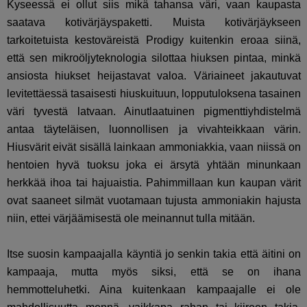
Kyseessä ei ollut siis mikä tahansa väri, vaan kaupasta
saatava kotivärjäyspaketti. Muista kotivärjäykseen
tarkoitetuista kestoväreistä Prodigy kuitenkin eroaa siinä,
että sen mikroöljyteknologia silottaa hiuksen pintaa, minkä
ansiosta hiukset heijastavat valoa. Väriaineet jakautuvat
levitettäessä tasaisesti hiuskuituun, lopputuloksena tasainen
väri tyvestä latvaan. Ainutlaatuinen pigmenttiyhdistelmä
antaa täyteläisen, luonnollisen ja vivahteikkaan värin.
Hiusvärit eivät sisällä lainkaan ammoniakkia, vaan niissä on
hentoien hyvä tuoksu joka ei ärsytä yhtään minunkaan
herkkää ihoa tai hajuaistia. Pahimmillaan kun kaupan värit
ovat saaneet silmät vuotamaan tujusta ammoniakin hajusta
niin, ettei värjäämisestä ole meinannut tulla mitään.
Itse suosin kampaajalla käyntiä jo senkin takia että äitini on
kampaaja, mutta myös siksi, että se on ihana
hemmotteluhetki. Aina kuitenkaan kampaajalle ei ole