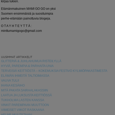
kirjaa lukien.
Elämänmakuinen MAMI GO GO on yksi
Suomen ensimmäisiä ja suosituimpia
perhe-elämään painottuvia blogeja.
O T A Y H T E Y T T Ä :
minttumamigogo@gmail.com
UUSIMMAT ARTIKKELIT
GLITTERIÄ & JUHLAHUMUA RISTEILYLLÄ
HYVIÄ, PAREMPIA & PARHAITA UNIA
TERVEISIÄ KEITTIÖSTÄ – KOKEMUKSIA FESTIVO KYLMIÖPAKASTIMESTA
ELÄMÄN IHMEITÄ TALTIOIMASSA
VAUVA TULI!
IHANA KESÄIHO
MITÄ PAKATA SAIRAALAKASSIIN
LAATUA JA LUKSUSTA KEITTIÖSSÄ
TUKHOLMA LASTEN KANSSA
VINKIT PAREMPAAN MUUTTOON
VIIMEISET VIIKOT RASKAANA
HEI ME MUUTETAAN!