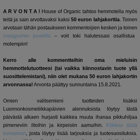
A R V O N T A !
House of Organic tahtoo hemmotella myös
teitä ja sain arvottavaksi kaksi
50 euron lahjakorttia
. Toinen
arvotaan tähän postaukseen kommentoijien kesken ja toinen
instagramin puolella
– voit toki halutessasi osallistua
molempiin!
Kerro alle kommentteihin oma mieluisin
hemmottelutuotteesi (tai vaikka kiinnostavin tuote yllä
suosittelemistani), niin olet mukana 50 euron lahjakortin
arvonnassa!
Arvonta päättyy sunnuntaina 15.8.2021.
Omien valitsemieni tuotteiden lisäksi
Luonnonkosmetiikkapäivien alennuksista löytyy tästä
päivästä alkaen hurjasti kaikkea muuta ihanaa pikkuhiljaa
pimeneviin iltoihin ja kirpeisiin aamuihin.
Klikkaa tästä
kuvastoon
, josta löytyy lisää tarjouksia ja tuotesuosituksia.