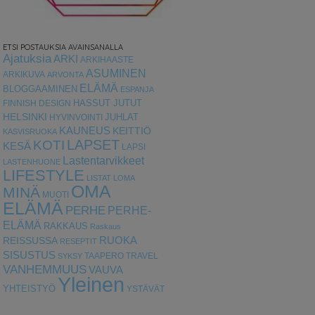
ETSI POSTAUKSIA AVAINSANALLA
Ajatuksia
ARKI
ARKIHAASTE
ASUMINEN
ARKIKUVA
ARVONTA
ELÄMÄ
BLOGGAAMINEN
ESPANJA
HASSUT JUTUT
FINNISH DESIGN
HELSINKI
HYVINVOINTI
JUHLAT
KAUNEUS
KEITTIÖ
KASVISRUOKA
LAPSET
KOTI
KESÄ
LAPSI
Lastentarvikkeet
LASTENHUONE
LIFESTYLE
LISTAT
LOMA
OMA
MINÄ
MUOTI
ELÄMÄ
PERHE
PERHE-
ELÄMÄ
RAKKAUS
Raskaus
RUOKA
REISSUSSA
RESEPTIT
SISUSTUS
TAAPERO
TRAVEL
SYKSY
VANHEMMUUS
VAUVA
Yleinen
YHTEISTYÖ
YSTÄVÄT