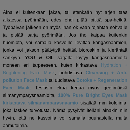
Aina ei kuitenkaan jaksa, tai etenkään nyt arjen taas
alkaessa pyörimään, edes ehdi pitää pitkiä spa-hetkiä.
Työpäivän jälkeen on myös ihan ok vaan rojahtaa sohvalle
ja pistää sarja pyörimään. Jos iho kaipaa kuitenkin
huomiota, voi samalla kasvoille levittää kangasnaamion,
jonka voi jakson päätyttyä heittää bioroskiin ja kierähtää
sänkyyn.
YOU & OIL
sarjalta löytyy kangasnaamioita
moneen eri tarpeeseen, kuten kirkastava
Hydration +
Brightening Face Mask
, puhdistava
Cleansing + Anti-
pollution Face Mask
tai uudistava
Botoks + Regeneration
Face Mask
. Testasin ekaa kertaa myös geelimäisiä
silmänympärysnaamioita,
100% Pure Bright Eyes Mask
kirkastava silmänympärysnaamio
sisältää mm kofeiinia,
joka laskee turvotusta. Nämä pysyivät itelläni ainakin niin
hyvin, että ne kasvoilla voi samalla puuhastella muita
aamutoimia.