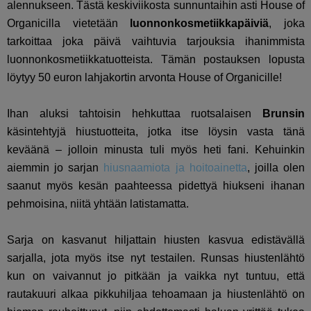
alennukseen. Tästä keskiviikosta sunnuntaihin asti House of
Organicilla vietetään
luonnonkosmetiikkapäiviä
, joka
tarkoittaa joka päivä vaihtuvia tarjouksia ihanimmista
luonnonkosmetiikkatuotteista. Tämän postauksen lopusta
löytyy 50 euron lahjakortin arvonta House of Organicille!
Ihan aluksi tahtoisin hehkuttaa ruotsalaisen
Brunsin
käsintehtyjä hiustuotteita, jotka itse löysin vasta tänä
keväänä – jolloin minusta tuli myös heti fani. Kehuinkin
aiemmin jo sarjan
hiusnaamiota ja hoitoainetta
, joilla olen
saanut myös kesän paahteessa pidettyä hiukseni ihanan
pehmoisina, niitä yhtään latistamatta.
Sarja on kasvanut hiljattain hiusten kasvua edistävällä
sarjalla, jota myös itse nyt testailen. Runsas hiustenlähtö
kun on vaivannut jo pitkään ja vaikka nyt tuntuu, että
rautakuuri alkaa pikkuhiljaa tehoamaan ja hiustenlähtö on