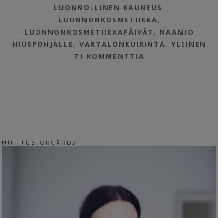
LUONNOLLINEN KAUNEUS
,
LUONNONKOSMETIIKKA
,
LUONNONKOSMETIIKKAPÄIVÄT
,
NAAMIO
HIUSPOHJALLE
,
VARTALONKUIRINTA
,
YLEINEN
71 KOMMENTTIA
M I N T T U S T O R G Å R D S