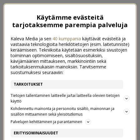
Käytämme evästeitä
tarjotaksemme parempia palveluja
Kaleva Media ja sen
40 kumppania
käyttävät evästeitä ja
vastaavia teknologioita henkilötietojen (esim. laitetunniste)
keräämiseen. Tekniikoita käytetään esimerkiksi sivustojen
toiminnan optimoimiseen, sisältösuosituksiin,
kävijämäärien mittaukseen, markkinointiin sekä
tarkoituksenmukaisiin mainoksiin. Tarvitsemme
suostumuksesi seuraaviin:
TARKOITUKSET
Tietojen tallentaminen laitteelle ja/tai laitteella olevien tietojen
käyttö
Kohdennettu mainonta ja personoitu sisältö, mainonnan ja
sisällön mittaaminen sekä yleisötutkimus
Palvelujen kehittäminen ja parantaminen
RENTOUTTAVA KOTI-SPA
71
ERITYISOMINAISUUDET
+ TUOTEVINKKEJÄ &