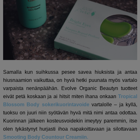
Samalla kun suihkussa pesee savea hiuksista ja antaa
hiusnaamion vaikuttaa, on hyvä hetki puunata myös vartalo
varpaista nenänpäähän. Evolve Organic Beautyn tuotteet
eivät petä koskaan ja ai hitsit miten ihana onkaan
Tropical
Blossom Body sokerikuorintavoide
vartalolle – ja kyllä,
tuoksu on juuri niin syötävän hyvä mitä nimi antaa odottaa.
Kuorinnan jälkeen kosteusvoidekin imeytyy paremmin, itse
olen tykästynyt hurjasti ihoa napakoittavaan ja silottavaan
Smooting Body Countour Creamiin.