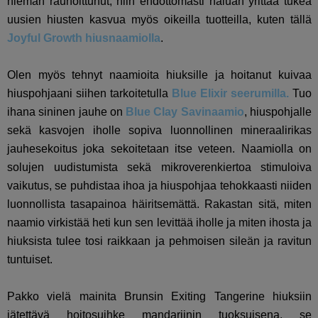
hieman rauhoittunut, niin ehdottomasti haluan yrittää tukea
uusien hiusten kasvua myös oikeilla tuotteilla, kuten tällä
Joyful Growth hiusnaamiolla
.
Olen myös tehnyt naamioita hiuksille ja hoitanut kuivaa
hiuspohjaani siihen tarkoitetulla
Blue Elixir seerumilla.
Tuo
ihana sininen jauhe on
Blue Clay Savinaamio
, hiuspohjalle
sekä kasvojen iholle sopiva luonnollinen mineraalirikas
jauhesekoitus joka sekoitetaan itse veteen. Naamiolla on
solujen uudistumista sekä mikroverenkiertoa stimuloiva
vaikutus, se puhdistaa ihoa ja hiuspohjaa tehokkaasti niiden
luonnollista tasapainoa häiritsemättä. Rakastan sitä, miten
naamio virkistää heti kun sen levittää iholle ja miten ihosta ja
hiuksista tulee tosi raikkaan ja pehmoisen sileän ja ravitun
tuntuiset.
Pakko vielä mainita Brunsin Exiting Tangerine hiuksiin
jätettävä hoitosuihke mandariinin tuoksuisena, se