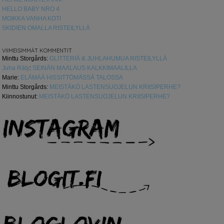
HELLO BABY NRO 4
MOIKKA VANHA KOTI
SKIDIEN OMALLA RISTEILYLLÄ
VIIMEISIMMÄT KOMMENTIT
Minttu Storgårds
:
GLITTERIÄ & JUHLAHUMUA RISTEILYLLÄ
Juha Räty
:
SEINÄN MAALAUS KALKKIMAALILLA
Marie
:
ELÄMÄÄ HISSITTÖMÄSSÄ TALOSSA
Minttu Storgårds
:
MEISTÄKÖ LASTENSUOJELUN KRIISIPERHE?
Kiinnostunut
:
MEISTÄKÖ LASTENSUOJELUN KRIISIPERHE?