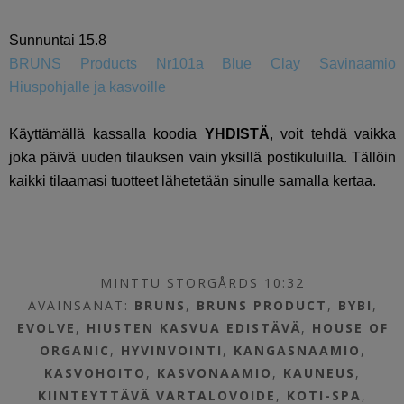
Sunnuntai 15.8
BRUNS Products Nr101a Blue Clay Savinaamio
Hiuspohjalle ja kasvoille
Käyttämällä kassalla koodia
YHDISTÄ
, voit tehdä vaikka
joka päivä uuden tilauksen vain yksillä postikuluilla. Tällöin
kaikki tilaamasi tuotteet lähetetään sinulle samalla kertaa.
MINTTU STORGÅRDS 10:32
AVAINSANAT:
BRUNS
,
BRUNS PRODUCT
,
BYBI
,
EVOLVE
,
HIUSTEN KASVUA EDISTÄVÄ
,
HOUSE OF
ORGANIC
,
HYVINVOINTI
,
KANGASNAAMIO
,
KASVOHOITO
,
KASVONAAMIO
,
KAUNEUS
,
KIINTEYTTÄVÄ VARTALOVOIDE
,
KOTI-SPA
,