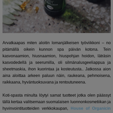
Arvatkaapas miten aloitin lomanjälkeisen työviikkoni – no
pitämällä oikein kunnon spa päivän kotona. Tein
kasvonaamion, hiusnaamion, hiuspohjan hoidon, läträsin
kasvodedellä ja seerumilla, oli silmänalusgeeliappua ja
sheetmaskia, ihon kuorintaa ja kosteutusta.. Jatkossa aion
aina aloittaa arkeen paluun näin, raukeana, pehmoisena,
raikkaana, hyväntuoksuvana ja rentoutuneena.
Koti-spasta minulta löytyi samat tuotteet jotka olen päässyt
tällä kertaa valitsemaan suomalaisen luonnonkosmetiikan ja
hyvinvointituotteiden verkkokaupan,
House of Organicin