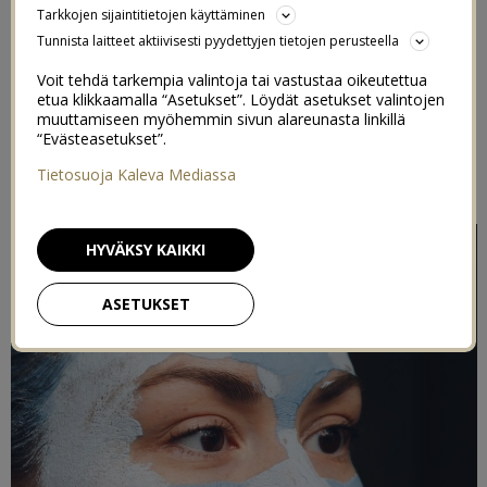
Tarkkojen sijaintitietojen käyttäminen
ARVONTA
Tunnista laitteet aktiivisesti pyydettyjen tietojen perusteella
11/08/2021
Voit tehdä tarkempia valintoja tai vastustaa oikeutettua
etua klikkaamalla “Asetukset”. Löydät asetukset valintojen
muuttamiseen myöhemmin sivun alareunasta linkillä
Postaus on toteutettu kaupallisessa yhteistyössä
House of
“Evästeasetukset”.
Organicin
kanssa
Tietosuoja Kaleva Mediassa
Sisältää lahjakorttiarvonnan!
HYVÄKSY KAIKKI
ASETUKSET