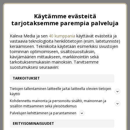
Käytämme evästeitä
tarjotaksemme parempia palveluja
Kaleva Media ja sen
40 kumppania
käyttävät evästeitä ja
vastaavia teknologioita henkilötietojen (esim. laitetunniste)
keräämiseen. Tekniikoita käytetään esimerkiksi sivustojen
toiminnan optimoimiseen, sisältösuosituksiin,
kävijämäärien mittaukseen, markkinointiin sekä
tarkoituksenmukaisiin mainoksiin. Tarvitsemme
suostumuksesi seuraaviin:
TARKOITUKSET
Tietojen tallentaminen laitteelle ja/tai laitteella olevien tietojen
käyttö
Kohdennettu mainonta ja personoitu sisältö, mainonnan ja
sisällön mittaaminen sekä yleisötutkimus
Palvelujen kehittäminen ja parantaminen
TEHOKKAAMPAA
2
ERITYISOMINAISUUDET
RUOANLAITTOA