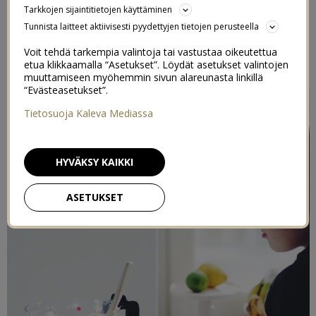
Tarkkojen sijaintitietojen käyttäminen
2/12/2018
Tunnista laitteet aktiivisesti pyydettyjen tietojen perusteella
Voit tehdä tarkempia valintoja tai vastustaa oikeutettua
Postaus on toteutettu kaupallisessa yhteistyössä
etua klikkaamalla “Asetukset”. Löydät asetukset valintojen
KitchenAidin
kanssa
muuttamiseen myöhemmin sivun alareunasta linkillä
“Evästeasetukset”.
Tietosuoja Kaleva Mediassa
HYVÄKSY KAIKKI
ASETUKSET