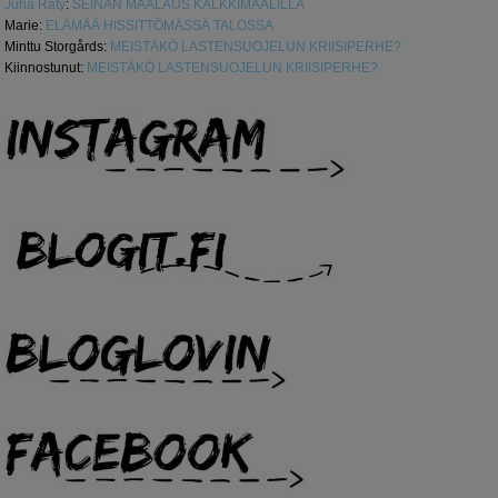
Juha Räty
:
SEINÄN MAALAUS KALKKIMAALILLA
Marie
:
ELÄMÄÄ HISSITTÖMÄSSÄ TALOSSA
Minttu Storgårds
:
MEISTÄKÖ LASTENSUOJELUN KRIISIPERHE?
Kiinnostunut
:
MEISTÄKÖ LASTENSUOJELUN KRIISIPERHE?