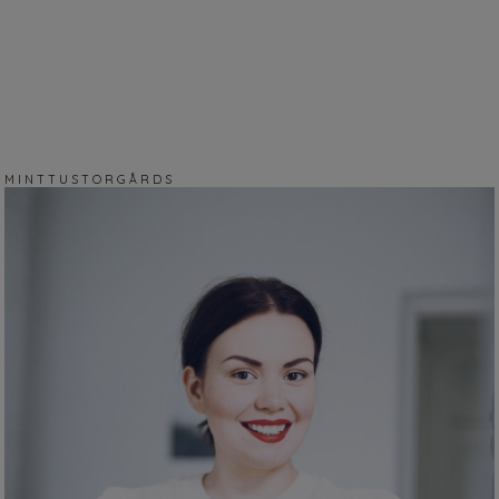
M I N T T U S T O R G Å R D S