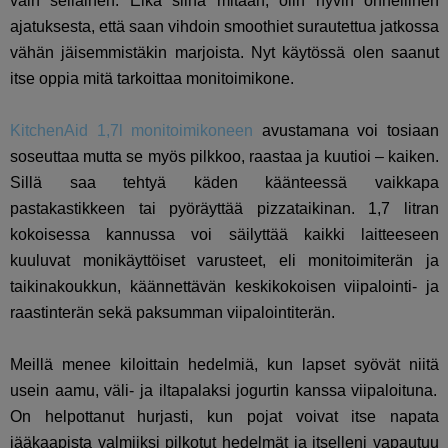
vain sellainen. Eikä siinä mitään, olin hyvin onnellinen
ajatuksesta, että saan vihdoin smoothiet surautettua jatkossa
vähän jäisemmistäkin marjoista. Nyt käytössä olen saanut
itse oppia mitä tarkoittaa monitoimikone.
KitchenAid 1,7l monitoimikoneen
avustamana voi tosiaan
soseuttaa mutta se myös pilkkoo, raastaa ja kuutioi – kaiken.
Sillä saa tehtyä käden käänteessä vaikkapa
pastakastikkeen tai pyöräyttää pizzataikinan. 1,7 litran
kokoisessa kannussa voi säilyttää kaikki laitteeseen
kuuluvat monikäyttöiset varusteet, eli monitoimiterän ja
taikinakoukkun, käännettävän keskikokoisen viipalointi- ja
raastinterän sekä paksumman viipalointiterän.
Meillä menee kiloittain hedelmiä, kun lapset syövät niitä
usein aamu, väli- ja iltapalaksi jogurtin kanssa viipaloituna.
On helpottanut hurjasti, kun pojat voivat itse napata
jääkaapista valmiiksi pilkotut hedelmät ja itselleni vapautuu