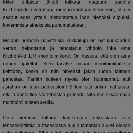
Miten erilaista jälkeä tulikaan naapurin uudella
KitchenAidilla verrattuna meidän vanhaan blenderiin, jolla ei
saanut edes yrttejä hienonnettua ihan hienoksi silpuksi,
kovemmista aineksista puhumattakaan.
Meidän perheen päivittäisiä kokkailuja on nyt kuukauden
verran helpottanut ja tehostanut vihdoin ihka oma
KitchenAid 1,7l -monitoimikone. On hassua, että olen aina
ennen ajatellut, etten tarvitse mitään monitoimilaitteita
keittiöön, koska en niin hirveästi jaksa ruoan laittoon
panostaa. Tämän laitteen myötä olen huomannut, että
asiahan on juuri päinvastoin! Silloin sitä onkin mahtavaa,
että ruoanlaittoa voi tehostaa ja tehdä siitä mielekkäämpää
monitoimilaitteen avulla.
Olen aiemmin tottunut käyttämään oikeastaan vain
tehosekoittimia ja itseasiassa luulin tämänkin aluksi olevan