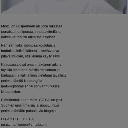
Minttu on uusperheen äiti joka rakastaa
punaista huulipunaa, inhoaa kiirettä ja
näkee kauneutta arkisissa asioissa.
Perheen kaksi isompaa koululaista,
touhukas leikki-ikäinen ja kevätvauva
pitävät huolen, ettei elämä käy tylsäksi.
Pääosassa ovat oman näköinen arki ja
täysillä eläminen. Välillä reissataan ja
bailataan ja välillä taas vietetään tavallista
perhe-elämää kaupungilla
laatikkopyöräillen tai sohvannurkassa
kirjaa lukien.
Elämänmakuinen MAMI GO GO on yksi
Suomen ensimmäisiä ja suosituimpia
perhe-elämään painottuvia blogeja.
O T A Y H T E Y T T Ä :
minttumamigogo@gmail.com