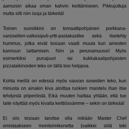
aamuisin aikaa oman kahvin keittämiseen. Pikkujuttuja
mutta silti niin isoja ja tärkeitä!
Toinen suosikkini on tomaattipohjainen porkkana-
varsiselleri-valkosipuli-yrtti-pastakastike sekä itsetehty
hummus, jotka eivät tosiaan vaadi muuta kun ainesten
kannuun laittamisen. Niin ja perunamuussi! Myös
esimerkiksi punajuuri -tai kukkakaalipohjaisten
pizzataikinoiden teko on tällä tosi helppoa.
Kohta meillä on edessä myös vauvan soseiden teko, kun
minusta on ainakin kiva aloittaa ruokien maistelu ihan itse
tehdyistä pöperöistä. Eikä muuten haittaa yhtään, että tuo
laite näyttää myös kivalta keittiössämme – sekin on tärkeää!
Ei siis tosiaan tarvitse olla mikään Master Chef
omistaakseen monitoimikonetta (vaikkei siitä toki