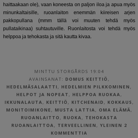
haittaakaan ole), vaan koneesta on paljon iloa ja apua myös
minunkaltaisille, ruoanlaiton enemmän kiireisen arjen
pakkopullana (mmm tällä voi muuten tehdä myös
pullataikinaa) suhtautuville. Ruonlaitosta voi tehdä myös
helppoa ja tehokasta ja sitä kautta kivaa.
MINTTU STORGÅRDS 19:04
AVAINSANAT:
DOMUS KEITTIÖ
,
HEDELMÄSALAATTI
,
HEDELMIEN PILKKOMINEN
,
HELPOT JA NOPEAT
,
HELPPOA RUOKAA
,
IKKUNALAUTA
,
KEITTIÖ
,
KITCHENAID
,
KOKKAUS
,
MONITOIMIKONE
,
MUSTA LATTIA
,
OMA ELÄMÄ
,
RUOANLAITTO
,
RUOKA
,
TEHOKASTA
RUOANLAITTOA
,
TERVEELLINEN
,
YLEINEN
2
KOMMENTTIA