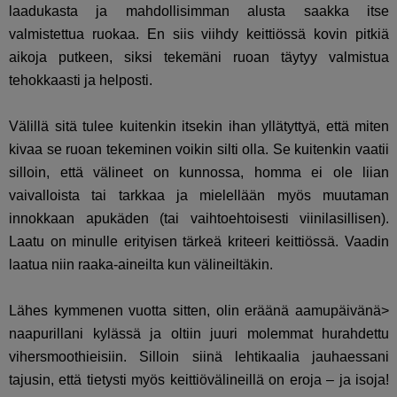
laadukasta ja mahdollisimman alusta saakka itse
valmistettua ruokaa. En siis viihdy keittiössä kovin pitkiä
aikoja putkeen, siksi tekemäni ruoan täytyy valmistua
tehokkaasti ja helposti.
Välillä sitä tulee kuitenkin itsekin ihan yllätyttyä, että miten
kivaa se ruoan tekeminen voikin silti olla. Se kuitenkin vaatii
silloin, että välineet on kunnossa, homma ei ole liian
vaivalloista tai tarkkaa ja mielellään myös muutaman
innokkaan apukäden (tai vaihtoehtoisesti viinilasillisen).
Laatu on minulle erityisen tärkeä kriteeri keittiössä. Vaadin
laatua niin raaka-aineilta kun välineiltäkin.
Lähes kymmenen vuotta sitten, olin eräänä aamupäivänä>
naapurillani kylässä ja oltiin juuri molemmat hurahdettu
vihersmoothieisiin. Silloin siinä lehtikaalia jauhaessani
tajusin, että tietysti myös keittiövälineillä on eroja – ja isoja!