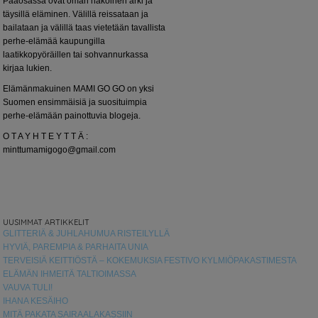
Pääosassa ovat oman näköinen arki ja
täysillä eläminen. Välillä reissataan ja
bailataan ja välillä taas vietetään tavallista
perhe-elämää kaupungilla
laatikkopyöräillen tai sohvannurkassa
kirjaa lukien.
Elämänmakuinen MAMI GO GO on yksi
Suomen ensimmäisiä ja suosituimpia
perhe-elämään painottuvia blogeja.
O T A Y H T E Y T T Ä :
minttumamigogo@gmail.com
UUSIMMAT ARTIKKELIT
GLITTERIÄ & JUHLAHUMUA RISTEILYLLÄ
HYVIÄ, PAREMPIA & PARHAITA UNIA
TERVEISIÄ KEITTIÖSTÄ – KOKEMUKSIA FESTIVO KYLMIÖPAKASTIMESTA
ELÄMÄN IHMEITÄ TALTIOIMASSA
VAUVA TULI!
IHANA KESÄIHO
MITÄ PAKATA SAIRAALAKASSIIN