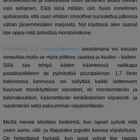
tehosekoittimia ja itseasiassa luulin tämänkin aluksi olevan
vain sellainen. Eikä siinä mitään, olin hyvin onnellinen
ajatuksesta, että saan vihdoin smoothiet surautettua jatkossa
vähän jäisemmistäkin marjoista. Nyt käytössä olen saanut
itse oppia mitä tarkoittaa monitoimikone.
KitchenAid 1,7l monitoimikoneen
avustamana voi tosiaan
soseuttaa mutta se myös pilkkoo, raastaa ja kuutioi – kaiken.
Sillä saa tehtyä käden käänteessä vaikkapa
pastakastikkeen tai pyöräyttää pizzataikinan. 1,7 litran
kokoisessa kannussa voi säilyttää kaikki laitteeseen
kuuluvat monikäyttöiset varusteet, eli monitoimiterän ja
taikinakoukkun, käännettävän keskikokoisen viipalointi- ja
raastinterän sekä paksumman viipalointiterän.
Meillä menee kiloittain hedelmiä, kun lapset syövät niitä
usein aamu, väli- ja iltapalaksi jogurtin kanssa viipaloituna.
On helpottanut hurjasti, kun pojat voivat itse napata