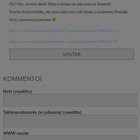
Hei! Oho, ne meni äkkiä! Hinta ei tosiaan ole paha joten en ihmettele!
Kyselin KitchenAidilta, että mistä näitä voisi vielä löytää, ja kuulemma Stockalta
löytyy punaisena ja mustana
https://www.stockmann.com/product/7-cup-monitoimikone/10062412311
https://www.stockmann.com/product/7-cup-monitoimikone/10062411763
VASTAA
KOMMENTOI
Nimi (vaadittu)
Sähköpostiosoite (ei julkaista) (vaadittu)
WWW-osoite