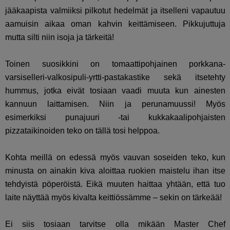
jääkaapista valmiiksi pilkotut hedelmät ja itselleni vapautuu
aamuisin aikaa oman kahvin keittämiseen. Pikkujuttuja
mutta silti niin isoja ja tärkeitä!
Toinen suosikkini on tomaattipohjainen porkkana-
varsiselleri-valkosipuli-yrtti-pastakastike sekä itsetehty
hummus, jotka eivät tosiaan vaadi muuta kun ainesten
kannuun laittamisen. Niin ja perunamuussi! Myös
esimerkiksi punajuuri -tai kukkakaalipohjaisten
pizzataikinoiden teko on tällä tosi helppoa.
Kohta meillä on edessä myös vauvan soseiden teko, kun
minusta on ainakin kiva aloittaa ruokien maistelu ihan itse
tehdyistä pöperöistä. Eikä muuten haittaa yhtään, että tuo
laite näyttää myös kivalta keittiössämme – sekin on tärkeää!
Ei siis tosiaan tarvitse olla mikään Master Chef