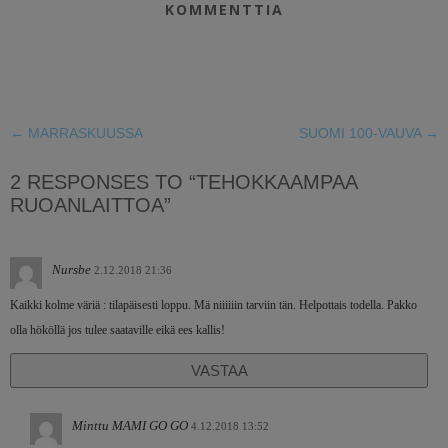
KOMMENTTIA
←
MARRASKUUSSA
SUOMI 100-VAUVA
→
2 RESPONSES TO “TEHOKKAAMPAA
RUOANLAITTOA”
Nursbe
2.12.2018 21:36
Kaikki kolme väriä : tilapäisesti loppu. Mä niiiiiin tarviin tän. Helpottais todella. Pakko
olla hököllä jos tulee saataville eikä ees kallis!
VASTAA
Minttu MAMI GO GO
4.12.2018 13:52