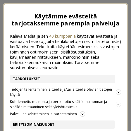
Käytämme evästeitä
tarjotaksemme parempia palveluja
Kaleva Media ja sen
40 kumppania
käyttävät evästeitä ja
vastaavia teknologioita henkilötietojen (esim. laitetunniste)
keräämiseen. Tekniikoita käytetään esimerkiksi sivustojen
toiminnan optimoimiseen, sisältösuosituksiin,
kävijämäärien mittaukseen, markkinointiin sekä
tarkoituksenmukaisiin mainoksiin. Tarvitsemme
suostumuksesi seuraaviin:
TARKOITUKSET
Tietojen tallentaminen laitteelle ja/tai laitteella olevien tietojen
käyttö
Kohdennettu mainonta ja personoitu sisältö, mainonnan ja
sisällön mittaaminen sekä yleisötutkimus
←
MARRASKUUSSA
SUOMI 100-VAUVA
→
Palvelujen kehittäminen ja parantaminen
TEHOKKAAMPAA
ERITYISOMINAISUUDET
2