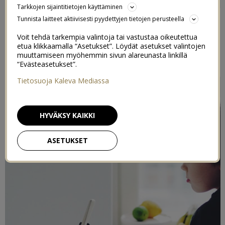
RUOANLAITTOA
Tarkkojen sijaintitietojen käyttäminen
Tunnista laitteet aktiivisesti pyydettyjen tietojen perusteella
2/12/2018
Voit tehdä tarkempia valintoja tai vastustaa oikeutettua
etua klikkaamalla “Asetukset”. Löydät asetukset valintojen
Postaus on toteutettu kaupallisessa yhteistyössä
muuttamiseen myöhemmin sivun alareunasta linkillä
“Evästeasetukset”.
KitchenAidin
kanssa
Tietosuoja Kaleva Mediassa
HYVÄKSY KAIKKI
ASETUKSET