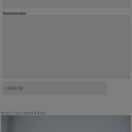
Kommenttisi
M I N T T U S T O R G Å R D S