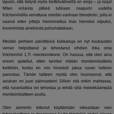
tajusin, että tietysti myös keittiövälineillä on eroja – ja isoja!
Miten erilaista jälkeä tulikaan naapurin uudella
KitchenAidilla verrattuna meidän vanhaan blenderiin, jolla ei
saanut edes yrttejä hienonnettua ihan hienoksi silpuksi,
kovemmista aineksista puhumattakaan.
Meidän perheen päivittäisiä kokkailuja on nyt kuukauden
verran helpottanut ja tehostanut vihdoin ihka oma
KitchenAid 1,7l -monitoimikone. On hassua, että olen aina
ennen ajatellut, etten tarvitse mitään monitoimilaitteita
keittiöön, koska en niin hirveästi jaksa ruoan laittoon
panostaa. Tämän laitteen myötä olen huomannut, että
asiahan on juuri päinvastoin! Silloin sitä onkin mahtavaa,
että ruoanlaittoa voi tehostaa ja tehdä siitä mielekkäämpää
monitoimilaitteen avulla.
Olen aiemmin tottunut käyttämään oikeastaan vain