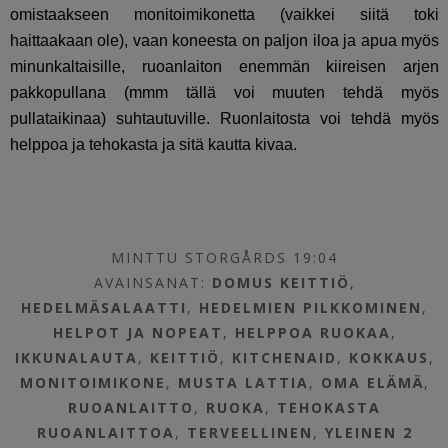
omistaakseen monitoimikonetta (vaikkei siitä toki
haittaakaan ole), vaan koneesta on paljon iloa ja apua myös
minunkaltaisille, ruoanlaiton enemmän kiireisen arjen
pakkopullana (mmm tällä voi muuten tehdä myös
pullataikinaa) suhtautuville. Ruonlaitosta voi tehdä myös
helppoa ja tehokasta ja sitä kautta kivaa.
MINTTU STORGÅRDS 19:04
AVAINSANAT:
DOMUS KEITTIÖ
,
HEDELMÄSALAATTI
,
HEDELMIEN PILKKOMINEN
,
HELPOT JA NOPEAT
,
HELPPOA RUOKAA
,
IKKUNALAUTA
,
KEITTIÖ
,
KITCHENAID
,
KOKKAUS
,
MONITOIMIKONE
,
MUSTA LATTIA
,
OMA ELÄMÄ
,
RUOANLAITTO
,
RUOKA
,
TEHOKASTA
RUOANLAITTOA
,
TERVEELLINEN
,
YLEINEN
2