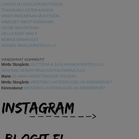
LAATUA JA LUKSUSTA KEITTIÖSSÄ
TUKHOLMA LASTEN KANSSA
VINKIT PAREMPAAN MUUTTOON
VIIMEISET VIIKOT RASKAANA
HEI ME MUUTETAAN!
HELLO BABY NRO 4
MOIKKA VANHA KOTI
SKIDIEN OMALLA RISTEILYLLÄ
VIIMEISIMMÄT KOMMENTIT
Minttu Storgårds
:
GLITTERIÄ & JUHLAHUMUA RISTEILYLLÄ
Juha Räty
:
SEINÄN MAALAUS KALKKIMAALILLA
Marie
:
ELÄMÄÄ HISSITTÖMÄSSÄ TALOSSA
Minttu Storgårds
:
MEISTÄKÖ LASTENSUOJELUN KRIISIPERHE?
Kiinnostunut
:
MEISTÄKÖ LASTENSUOJELUN KRIISIPERHE?