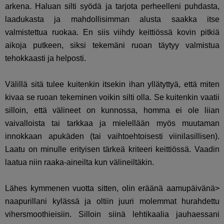
arkena. Haluan silti syödä ja tarjota perheelleni puhdasta,
laadukasta ja mahdollisimman alusta saakka itse
valmistettua ruokaa. En siis viihdy keittiössä kovin pitkiä
aikoja putkeen, siksi tekemäni ruoan täytyy valmistua
tehokkaasti ja helposti.
Välillä sitä tulee kuitenkin itsekin ihan yllätyttyä, että miten
kivaa se ruoan tekeminen voikin silti olla. Se kuitenkin vaatii
silloin, että välineet on kunnossa, homma ei ole liian
vaivalloista tai tarkkaa ja mielellään myös muutaman
innokkaan apukäden (tai vaihtoehtoisesti viinilasillisen).
Laatu on minulle erityisen tärkeä kriteeri keittiössä. Vaadin
laatua niin raaka-aineilta kun välineiltäkin.
Lähes kymmenen vuotta sitten, olin eräänä aamupäivänä>
naapurillani kylässä ja oltiin juuri molemmat hurahdettu
vihersmoothieisiin. Silloin siinä lehtikaalia jauhaessani