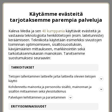
Käytämme evästeitä
tarjotaksemme parempia palveluja
Kaleva Media ja sen
40 kumppania
käyttävät evästeitä ja
vastaavia teknologioita henkilötietojen (esim. laitetunniste)
keräämiseen. Tekniikoita käytetään esimerkiksi sivustojen
toiminnan optimoimiseen, sisältösuosituksiin,
kävijämäärien mittaukseen, markkinointiin sekä
tarkoituksenmukaisiin mainoksiin. Tarvitsemme
suostumuksesi seuraaviin:
TARKOITUKSET
Tietojen tallentaminen laitteelle ja/tai laitteella olevien tietojen
käyttö
Kohdennettu mainonta ja personoitu sisältö, mainonnan ja
sisällön mittaaminen sekä yleisötutkimus
Palvelujen kehittäminen ja parantaminen
REISSUN IHANIMMAT
3
ERITYISOMINAISUUDET
RAVINTOLAT