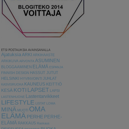
ETSI POSTAUKSIA AVAINSANALLA
Ajatuksia
ARKI
ARKIHAASTE
ASUMINEN
ARKIKUVA
ARVONTA
ELÄMÄ
BLOGGAAMINEN
ESPANJA
HASSUT JUTUT
FINNISH DESIGN
HELSINKI
HYVINVOINTI
JUHLAT
KAUNEUS
KEITTIÖ
KASVISRUOKA
LAPSET
KOTI
KESÄ
LAPSI
Lastentarvikkeet
LASTENHUONE
LIFESTYLE
LISTAT
LOMA
OMA
MINÄ
MUOTI
ELÄMÄ
PERHE
PERHE-
ELÄMÄ
RAKKAUS
Raskaus
RUOKA