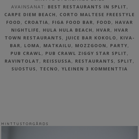
AVAINSANAT:
BEST RESTAURANTS IN SPLIT
,
CARPE DIEM BEACH
,
CORTO MALTESE FREESTYLE
FOOD
,
CROATIA
,
FIGA FOOD BAR
,
FOOD
,
HAVAR
NIGHTLIFE
,
HULA HULA BEACH
,
HVAR
,
HVAR
TOWN RESTAURANTS
,
JUICE BAR KOKOLO
,
KIVA-
BAR
,
LOMA
,
MATKAILU
,
MOZZGOON
,
PARTY
,
PUB CRAWL
,
PUB CRAWL ZIGGY STAR SPLIT
,
RAVINTOLAT
,
REISSUSSA
,
RESTAURANTS
,
SPLIT
,
SUOSTUS
,
TECNO
,
YLEINEN
3 KOMMENTTIA
M I N T T U S T O R G Å R D S