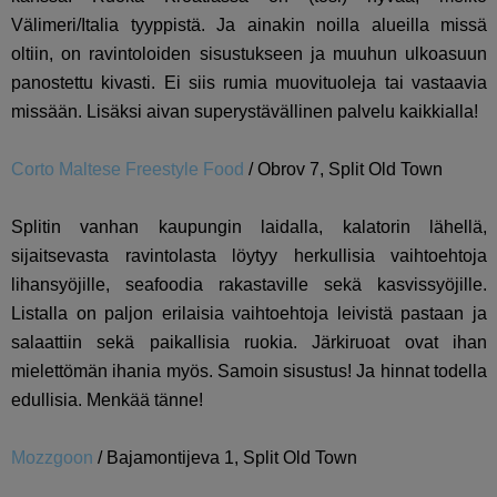
Välimeri/Italia tyyppistä. Ja ainakin noilla alueilla missä
oltiin, on ravintoloiden sisustukseen ja muuhun ulkoasuun
panostettu kivasti. Ei siis rumia muovituoleja tai vastaavia
missään. Lisäksi aivan superystävällinen palvelu kaikkialla!
Corto Maltese Freestyle Food
/
Obrov 7, Split Old Town
Splitin vanhan kaupungin laidalla, kalatorin lähellä,
sijaitsevasta ravintolasta löytyy herkullisia vaihtoehtoja
lihansyöjille, seafoodia rakastaville sekä kasvissyöjille.
Listalla on paljon erilaisia vaihtoehtoja leivistä pastaan ja
salaattiin sekä paikallisia ruokia. Järkiruoat ovat ihan
mielettömän ihania myös. Samoin sisustus! Ja hinnat todella
edullisia. Menkää tänne!
Mozzgoon
/
Bajamontijeva 1, Split Old Town