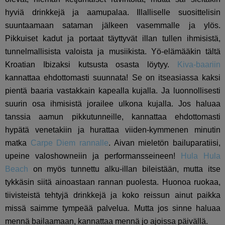
hyviä drinkkejä ja aamupalaa. Illalliselle suosittelisin
suuntaamaan sataman jälkeen vasemmalle ja ylös.
Pikkuiset kadut ja portaat täyttyvät illan tullen ihmisistä,
tunnelmallisista valoista ja musiikista. Yö-elämääkin tältä
Kroatian Ibizaksi kutsusta osasta löytyy.
Kiva-baariin
kannattaa ehdottomasti suunnata! Se on itseasiassa kaksi
pientä baaria vastakkain kapealla kujalla. Ja luonnollisesti
suurin osa ihmisistä jorailee ulkona kujalla. Jos haluaa
tanssia aamun pikkutunneille, kannattaa ehdottomasti
hypätä venetakiin ja hurattaa viiden-kymmenen minutin
matka
Carpe Diem rannalle
. Aivan mieletön bailuparatiisi,
upeine valoshowneiin ja performansseineen!
Hula Hula
Beach
on myös tunnettu alku-illan bileistään, mutta itse
tykkäsin siitä ainoastaan rannan puolesta. Huonoa ruokaa,
tiivisteistä tehtyjä drinkkejä ja koko reissun ainut paikka
missä saimme tympeää palvelua. Mutta jos sinne haluaa
mennä bailaamaan, kannattaa mennä jo ajoissa päivällä.