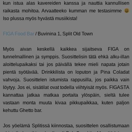
kun istua alas kavereiden kanssa ja nauttia kannullisen
raikasta mohitoa. Arvaatteeko kumman me testasimme
Iso plussa myös hyvästä musiikista!
FIGA Food Bar
/
Buvinina 1, Split Old Town
Myös aivan keskellä kaikkea sijaitseva FIGA on
tunnelmallinen ja symppis. Suosittelisin tätä ehkä alku-illan
aloittelupaikaksi tai jos päivällä tekee mieli napata jotain
pientä syötävää. Drinkkilista on loputon ja Pina Coladat
vahvoja. Suosittelen istumista rappusilla, jos paikka vain
löytyy. Jos ei, sisätilat ovat todella viihtyisät myös. FIGASTA
kannattaa jatkaa matkaa portaita ylöspäin, sieltä tulee
vastaan monta muuta kivaa pikkupaikkaa, kuten paljon
kehuttu Ghetto bar.
Jos yöelämä Splitissä kiinnostaa, suosittelen osallistumaan