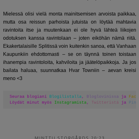
Mielessä olisi vielä monta mainitsemisen arvoista paikkaa,
mutta osa reissun parhoista jutuista on löytää mahtavia
ravintoita itse ja muutenkaan ei ole hyvä lähteä liikojen
odotuksen kanssa ravintolaan – joten eiköhän nämä riitä.
Ekakertalaisille Splitissä voin kuitenkin sanoa, että Vanhaan
Kaupunkiin ehdottomasti – se on täynnä toinen toistaan
ihanempia ravintoloita, kahviloita ja jäätelöpaikkoja. Ja jos
bailata haluaa, suunnatkaa Hvar Towniin – aevan kreisi
meno <3
Seuraa blogiani 
Blogilistalla
, 
Bloglovinissa
 ja 
Face
Löydät minut myös 
Instagramista
, 
Twitteristä
 ja 
Pint
MINTTU STORGÅRDS 20:23