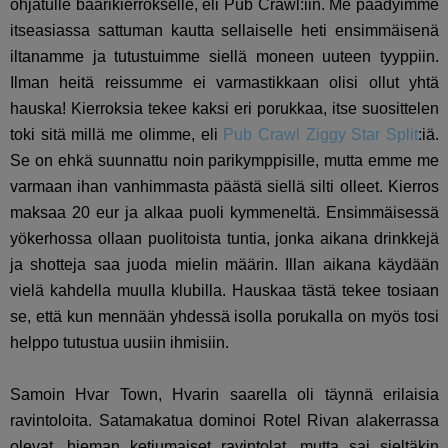
ohjatulle baarikierrokselle, eli Pub Crawl:iin. Me päädyimme
itseasiassa sattuman kautta sellaiselle heti ensimmäisenä
iltanamme ja tutustuimme siellä moneen uuteen tyyppiin.
Ilman heitä reissumme ei varmastikkaan olisi ollut yhtä
hauska! Kierroksia tekee kaksi eri porukkaa, itse suosittelen
toki sitä millä me olimme, eli
Pub Crawl Ziggy Star Split
:iä.
Se on ehkä suunnattu noin parikymppisille, mutta emme me
varmaan ihan vanhimmasta päästä siellä silti olleet. Kierros
maksaa 20 eur ja alkaa puoli kymmeneltä. Ensimmäisessä
yökerhossa ollaan puolitoista tuntia, jonka aikana drinkkejä
ja shotteja saa juoda mielin määrin. Illan aikana käydään
vielä kahdella muulla klubilla. Hauskaa tästä tekee tosiaan
se, että kun mennään yhdessä isolla porukalla on myös tosi
helppo tutustua uusiin ihmisiin.
Samoin Hvar Town, Hvarin saarella oli täynnä erilaisia
ravintoloita. Satamakatua dominoi Rotel Rivan alakerrassa
olevat, hieman ketjumaiset ravintolat, mutta sai sieltäkin