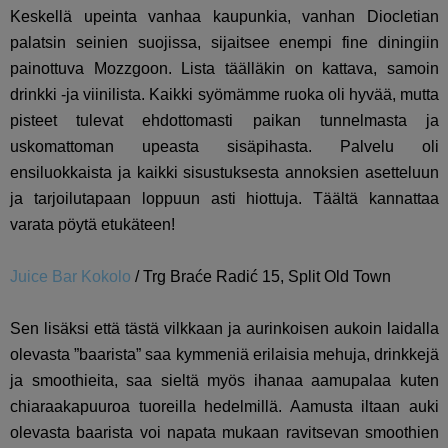
Keskellä upeinta vanhaa kaupunkia, vanhan
Diocletian
palatsin seinien suojissa,
sijaitsee enempi fine diningiin
painottuva Mozzgoon. Lista täälläkin on kattava, samoin
drinkki -ja viinilista. Kaikki syömämme ruoka oli hyvää, mutta
pisteet tulevat ehdottomasti paikan tunnelmasta ja
uskomattoman upeasta sisäpihasta. Palvelu oli
ensiluokkaista ja kaikki sisustuksesta annoksien asetteluun
ja tarjoilutapaan loppuun asti hiottuja. Täältä kannattaa
varata pöytä etukäteen!
Juice Bar Kokolo
/
Trg Braće Radić 15, Split Old Town
Sen lisäksi että tästä vilkkaan ja aurinkoisen aukoin laidalla
olevasta ”baarista” saa kymmeniä erilaisia mehuja, drinkkejä
ja smoothieita, saa sieltä myös ihanaa aamupalaa kuten
chiaraakapuuroa tuoreilla hedelmillä. Aamusta iltaan auki
olevasta baarista voi napata mukaan ravitsevan smoothien