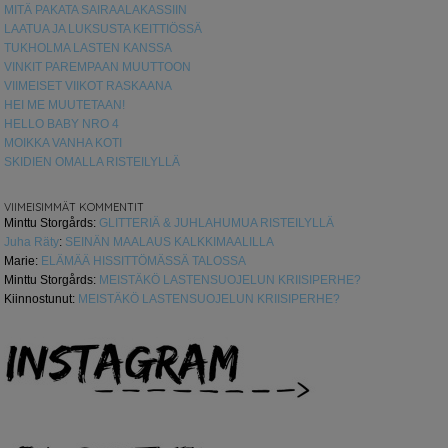
MITÄ PAKATA SAIRAALAKASSIIN
LAATUA JA LUKSUSTA KEITTIÖSSÄ
TUKHOLMA LASTEN KANSSA
VINKIT PAREMPAAN MUUTTOON
VIIMEISET VIIKOT RASKAANA
HEI ME MUUTETAAN!
HELLO BABY NRO 4
MOIKKA VANHA KOTI
SKIDIEN OMALLA RISTEILYLLÄ
VIIMEISIMMÄT KOMMENTIT
Minttu Storgårds
:
GLITTERIÄ & JUHLAHUMUA RISTEILYLLÄ
Juha Räty
:
SEINÄN MAALAUS KALKKIMAALILLA
Marie
:
ELÄMÄÄ HISSITTÖMÄSSÄ TALOSSA
Minttu Storgårds
:
MEISTÄKÖ LASTENSUOJELUN KRIISIPERHE?
Kiinnostunut
:
MEISTÄKÖ LASTENSUOJELUN KRIISIPERHE?