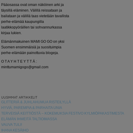
Pääosassa ovat oman näköinen arki ja
täysillä eläminen. Välillä reissataan ja
bailataan ja välillä taas vietetään tavallista
perhe-elämää kaupungilla
laatikkopyöräillen tai sohvannurkassa
kirjaa lukien.
Elämänmakuinen MAMI GO GO on yksi
Suomen ensimmäisiä ja suosituimpia
perhe-elämään painottuvia blogeja.
O T A Y H T E Y T T Ä :
minttumamigogo@gmail.com
UUSIMMAT ARTIKKELIT
GLITTERIÄ & JUHLAHUMUA RISTEILYLLÄ
HYVIÄ, PAREMPIA & PARHAITA UNIA
TERVEISIÄ KEITTIÖSTÄ – KOKEMUKSIA FESTIVO KYLMIÖPAKASTIMESTA
ELÄMÄN IHMEITÄ TALTIOIMASSA
VAUVA TULI!
IHANA KESÄIHO