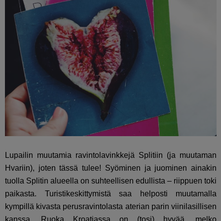
Lupailin muutamia ravintolavinkkejä Splitiin (ja muutaman
Hvariin), joten tässä tulee! Syöminen ja juominen ainakin
tuolla Splitin alueella on suhteellisen edullista – riippuen toki
paikasta. Turistikeskittymistä saa helposti muutamalla
kympillä kivasta perusravintolasta aterian parin viinilasillisen
kanssa. Ruoka Kroatiassa on (tosi) hyvää, melko