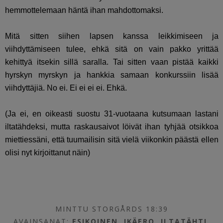
hemmottelemaan häntä ihan mahdottomaksi.
Mitä sitten siihen lapsen kanssa leikkimiseen ja
viihdyttämiseen tulee, ehkä sitä on vain pakko yrittää
kehittyä itsekin sillä saralla. Tai sitten vaan pistää kaikki
hyrskyn myrskyn ja hankkia samaan konkurssiin lisää
viihdyttäjiä. No ei. Ei ei ei ei. Ehkä.
(Ja ei, en oikeasti suostu 31-vuotaana kutsumaan lastani
iltatähdeksi, mutta raskausaivot löivät ihan tyhjää otsikkoa
miettiessäni, että tuumailisin sitä vielä viikonkin päästä ellen
olisi nyt kirjoittanut näin)
MINTTU STORGÅRDS 18:39
AVAINSANAT:
ESIKOINEN
,
IKÄERO
,
ILTATÄHTI
,