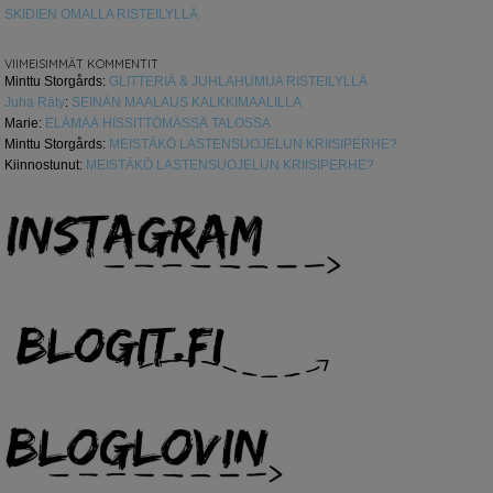
SKIDIEN OMALLA RISTEILYLLÄ
VIIMEISIMMÄT KOMMENTIT
Minttu Storgårds
:
GLITTERIÄ & JUHLAHUMUA RISTEILYLLÄ
Juha Räty
:
SEINÄN MAALAUS KALKKIMAALILLA
Marie
:
ELÄMÄÄ HISSITTÖMÄSSÄ TALOSSA
Minttu Storgårds
:
MEISTÄKÖ LASTENSUOJELUN KRIISIPERHE?
Kiinnostunut
:
MEISTÄKÖ LASTENSUOJELUN KRIISIPERHE?