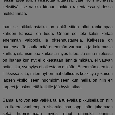
leikkimässä jotain vesisotaa altaassa, vaan voin rauhassa
keksittyä itse vaikka kirjaan, pokien rakentaessa yhdessä
hiekkalinnaa.
Ihan se pikkulapsiaika on ehkä sitten ollut rankempaa
kahden kanssa, en tiedä. Onhan se toki kaksi kertaa
enemmän vaippoja ja oksennustauteja. Kaikessa on
puolensa. Toisaalta mitä enemmän varmuutta ja kokemusta
karttuu, sitä iisimpää kaikesta myös tulee. Ja siinä mielessä
on ihanaa kun nyt ei oikeastaan jännitä mikään, ei vauvan
hoito, itku, synnytys ei oikestaan mikään. Enemmän olen tosi
fiiliksissä siitä, miten nyt on mahdollisuus keskittyä jokaisen
lapsen yksilölliseen huomioimiseen kun heillä on niin eri
tarpeet ja uskon että kaikille jää hyvin aikaa.
Samalla toivon että vaikka tällä tulevalla pikkuisella on niin
iso ikäero vanhempiin sisaruksiinsa, oppii hän jakamaan
sekä huomioimaan myös muut emmekä onnistu