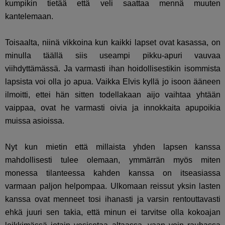
kumpikin tietää että veli saattaa mennä muuten
kantelemaan.
Toisaalta, niinä vikkoina kun kaikki lapset ovat kasassa, on
minulla täällä siis useampi pikku-apuri vauvaa
viihdyttämässä. Ja varmasti ihan hoidollisestikin isommista
lapsista voi olla jo apua. Vaikka Elvis kyllä jo isoon ääneen
ilmoitti, ettei hän sitten todellakaan aijo vaihtaa yhtään
vaippaa, ovat he varmasti oivia ja innokkaita apupoikia
muissa asioissa.
Nyt kun mietin että millaista yhden lapsen kanssa
mahdollisesti tulee olemaan, ymmärrän myös miten
monessa tilanteessa kahden kanssa on itseasiassa
varmaan paljon helpompaa. Ulkomaan reissut yksin lasten
kanssa ovat menneet tosi ihanasti ja varsin rentouttavasti
ehkä juuri sen takia, että minun ei tarvitse olla kokoajan