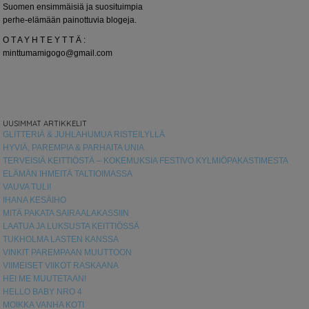
Suomen ensimmäisiä ja suosituimpia
perhe-elämään painottuvia blogeja.
O T A Y H T E Y T T Ä :
minttumamigogo@gmail.com
UUSIMMAT ARTIKKELIT
GLITTERIÄ & JUHLAHUMUA RISTEILYLLÄ
HYVIÄ, PAREMPIA & PARHAITA UNIA
TERVEISIÄ KEITTIÖSTÄ – KOKEMUKSIA FESTIVO KYLMIÖPAKASTIMESTA
ELÄMÄN IHMEITÄ TALTIOIMASSA
VAUVA TULI!
IHANA KESÄIHO
MITÄ PAKATA SAIRAALAKASSIIN
LAATUA JA LUKSUSTA KEITTIÖSSÄ
TUKHOLMA LASTEN KANSSA
VINKIT PAREMPAAN MUUTTOON
VIIMEISET VIIKOT RASKAANA
HEI ME MUUTETAAN!
HELLO BABY NRO 4
MOIKKA VANHA KOTI