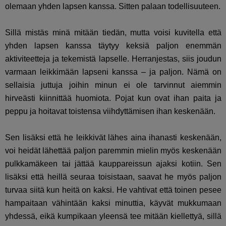
olemaan yhden lapsen kanssa. Sitten palaan todellisuuteen.
Sillä mistäs minä mitään tiedän, mutta voisi kuvitella että
yhden lapsen kanssa täytyy keksiä paljon enemmän
aktiviteetteja ja tekemistä lapselle. Herranjestas, siis joudun
varmaan leikkimään lapseni kanssa – ja paljon. Nämä on
sellaisia juttuja joihin minun ei ole tarvinnut aiemmin
hirveästi kiinnittää huomiota. Pojat kun ovat ihan paita ja
peppu ja hoitavat toistensa viihdyttämisen ihan keskenään.
Sen lisäksi että he leikkivät lähes aina ihanasti keskenään,
voi heidät lähettää paljon paremmin mielin myös keskenään
pulkkamäkeen tai jättää kauppareissun ajaksi kotiin. Sen
lisäksi että heillä seuraa toisistaan, saavat he myös paljon
turvaa siitä kun heitä on kaksi. He vahtivat että toinen pesee
hampaitaan vähintään kaksi minuttia, käyvät mukkumaan
yhdessä, eikä kumpikaan yleensä tee mitään kiellettyä, sillä