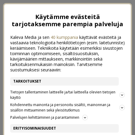
Käytämme evästeitä
tarjotaksemme parempia palveluja
Kaleva Media ja sen
40 kumppania
käyttävät evästeitä ja
vastaavia teknologioita henkilötietojen (esim. laitetunniste)
keräämiseen. Tekniikoita käytetään esimerkiksi sivustojen
toiminnan optimoimiseen, sisältösuosituksiin,
kävijämäärien mittaukseen, markkinointiin sekä
tarkoituksenmukaisiin mainoksiin. Tarvitsemme
suostumuksesi seuraaviin:
TARKOITUKSET
Tietojen tallentaminen laitteelle ja/tai laitteella olevien tietojen
käyttö
Kohdennettu mainonta ja personoitu sisältö, mainonnan ja
sisällön mittaaminen sekä yleisötutkimus
Palvelujen kehittäminen ja parantaminen
AJATUKSIA ILTATÄHDESTÄ
4
ERITYISOMINAISUUDET
12/04/2018