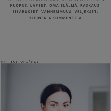
KUOPUS
,
LAPSET
,
OMA ELÄLMÄ
,
RASKAUS
,
SISARUKSET
,
VANHEMMUUS
,
VELJEKSET
,
YLEINEN
4 KOMMENTTIA
M I N T T U S T O R G Å R D S