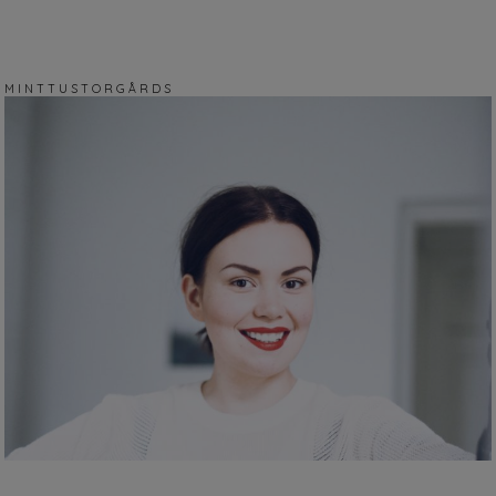
M I N T T U S T O R G Å R D S