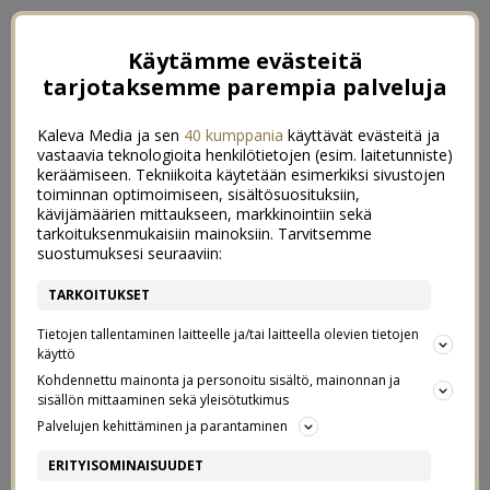
Käytämme evästeitä
tarjotaksemme parempia palveluja
Kaleva Media ja sen
40 kumppania
käyttävät evästeitä ja
vastaavia teknologioita henkilötietojen (esim. laitetunniste)
keräämiseen. Tekniikoita käytetään esimerkiksi sivustojen
toiminnan optimoimiseen, sisältösuosituksiin,
kävijämäärien mittaukseen, markkinointiin sekä
tarkoituksenmukaisiin mainoksiin. Tarvitsemme
suostumuksesi seuraaviin:
TARKOITUKSET
Tietojen tallentaminen laitteelle ja/tai laitteella olevien tietojen
käyttö
Kohdennettu mainonta ja personoitu sisältö, mainonnan ja
sisällön mittaaminen sekä yleisötutkimus
Palvelujen kehittäminen ja parantaminen
KEITÄ NE ON NE SANKARIT?
0
ERITYISOMINAISUUDET
15/03/2018