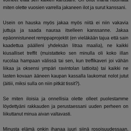
miten olette vuosien varrella jakaneen ilot ja surut kanssani.
Usein on hauska myös jakaa myös niitä ei niin vakavia
juttuja ja saada nauraa itselleen kanssanne. Jakaa
epäonnistuneet remppaprojektit (en vieläkään tajua että sain
kaadettua päälleni yhdeksän litraa maalia), ne kaikki
kiusalliset treffit (muistatteko sen minulla oli koko illan
rucolaa hampaan välissä tai sen, kun treffikaveri joi vähän
liikaa ja oksensi ympäri ravintolan lattioita) tai kaikki ne
lasten kovaan ääneen kaupan kassalla laukomat nolot jutut
(äitiii, miksi sulla on niin pitkät tissit?).
Se miten iloisia ja onnellisia olette olleet puolestamme
löydettyäni rakkauden ja perustaessani uuden perheen on
liikuttanut minua aivan valtavasti.
Minusta elämä onkin ihanaa juuri siinä rosoisuudessaan.