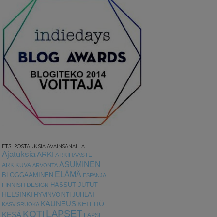
ETSI POSTAUKSIA AVAINSANALLA
Ajatuksia
ARKI
ARKIHAASTE
ASUMINEN
ARKIKUVA
ARVONTA
ELÄMÄ
BLOGGAAMINEN
ESPANJA
HASSUT JUTUT
FINNISH DESIGN
HELSINKI
HYVINVOINTI
JUHLAT
KAUNEUS
KEITTIÖ
KASVISRUOKA
LAPSET
KOTI
KESÄ
LAPSI