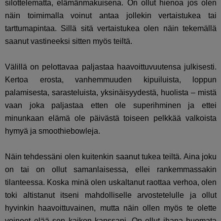
silottelematta, elämänmakuisena. On ollut hienoa jos olen
näin toimimalla voinut antaa jollekin vertaistukea tai
tarttumapintaa. Sillä sitä vertaistukea olen näin tekemällä
saanut vastineeksi sitten myös teiltä.
Välillä on pelottavaa paljastaa haavoittuvuutensa julkisesti.
Kertoa erosta, vanhemmuuden kipuiluista, loppun
palamisesta, sarasteluista, yksinäisyydestä, huolista – mistä
vaan joka paljastaa etten ole superihminen ja ettei
minunkaan elämä ole päivästä toiseen pelkkää valkoista
hymyä ja smoothiebowleja.
Näin tehdessäni olen kuitenkin saanut tukea teiltä. Aina joku
on tai on ollut samanlaisessa, ellei rankemmassakin
tilanteessa. Koska minä olen uskaltanut raottaa verhoa, olen
toki altistanut itseni mahdolliselle arvostetelulle ja ollut
hyvinkin haavoittuvainen, mutta näin ollen myös te olette
voineet elää sen kaiken kanssani. On ollut ihana huomata