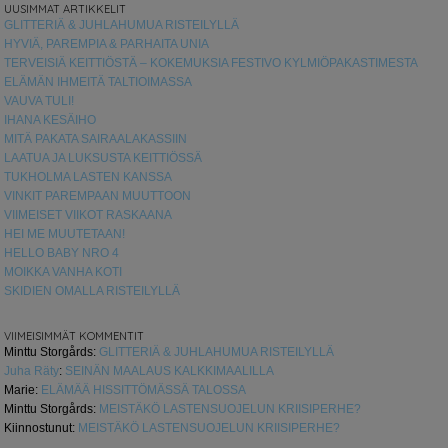
UUSIMMAT ARTIKKELIT
GLITTERIÄ & JUHLAHUMUA RISTEILYLLÄ
HYVIÄ, PAREMPIA & PARHAITA UNIA
TERVEISIÄ KEITTIÖSTÄ – KOKEMUKSIA FESTIVO KYLMIÖPAKASTIMESTA
ELÄMÄN IHMEITÄ TALTIOIMASSA
VAUVA TULI!
IHANA KESÄIHO
MITÄ PAKATA SAIRAALAKASSIIN
LAATUA JA LUKSUSTA KEITTIÖSSÄ
TUKHOLMA LASTEN KANSSA
VINKIT PAREMPAAN MUUTTOON
VIIMEISET VIIKOT RASKAANA
HEI ME MUUTETAAN!
HELLO BABY NRO 4
MOIKKA VANHA KOTI
SKIDIEN OMALLA RISTEILYLLÄ
VIIMEISIMMÄT KOMMENTIT
Minttu Storgårds
:
GLITTERIÄ & JUHLAHUMUA RISTEILYLLÄ
Juha Räty
:
SEINÄN MAALAUS KALKKIMAALILLA
Marie
:
ELÄMÄÄ HISSITTÖMÄSSÄ TALOSSA
Minttu Storgårds
:
MEISTÄKÖ LASTENSUOJELUN KRIISIPERHE?
Kiinnostunut
:
MEISTÄKÖ LASTENSUOJELUN KRIISIPERHE?