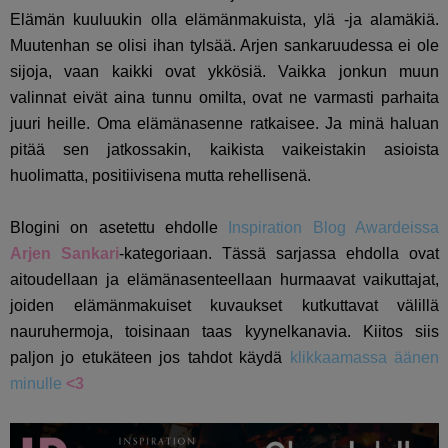
Elämän kuuluukin olla elämänmakuista, ylä -ja alamäkiä.
Muutenhan se olisi ihan tylsää. Arjen sankaruudessa ei ole
sijoja, vaan kaikki ovat ykkösiä. Vaikka jonkun muun
valinnat eivät aina tunnu omilta, ovat ne varmasti parhaita
juuri heille. Oma elämänasenne ratkaisee. Ja minä haluan
pitää sen jatkossakin, kaikista vaikeistakin asioista
huolimatta, positiivisena mutta rehellisenä.
Blogini on asetettu ehdolle
Inspiration Blog Awardeissa
Arjen Sankari
-kategoriaan. Tässä sarjassa ehdolla ovat
aitoudellaan ja elämänasenteellaan hurmaavat vaikuttajat,
joiden elämänmakuiset kuvaukset kutkuttavat välillä
nauruhermoja, toisinaan taas kyynelkanavia. Kiitos siis
paljon jo etukäteen jos tahdot käydä
klikkaamassa äänen
minulle
<3