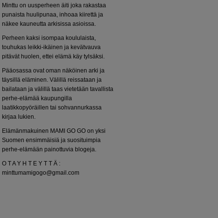
Minttu on uusperheen äiti joka rakastaa
punaista huulipunaa, inhoaa kiirettä ja
näkee kauneutta arkisissa asioissa.
Perheen kaksi isompaa koululaista,
touhukas leikki-ikäinen ja kevätvauva
pitävät huolen, ettei elämä käy tylsäksi.
Pääosassa ovat oman näköinen arki ja
täysillä eläminen. Välillä reissataan ja
bailataan ja välillä taas vietetään tavallista
perhe-elämää kaupungilla
laatikkopyöräillen tai sohvannurkassa
kirjaa lukien.
Elämänmakuinen MAMI GO GO on yksi
Suomen ensimmäisiä ja suosituimpia
perhe-elämään painottuvia blogeja.
O T A Y H T E Y T T Ä :
minttumamigogo@gmail.com