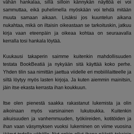
vähän hankalaa, sillä silloin kännykän näyttöä ei voi
sammuttaa, eikä puhelimella myöskään voi tehdä mitään
muuta samaan aikaan. Lisäksi jos kuuntelun aikana
nukahtaa, mikä on iltaisin oikeastaan se tarkoituskin, jatkuu
kirja vaan eteenpäin ja oikeaa kohtaa on seuraavalla
kerralla tosi hankala löytää.
Kuukausi takaperin saimme kuitenkin mahdollisuuden
testata BookBeatiä ja nykyään sitä käyttää koko perhe.
Yhden tilin saa nimittän jaettua viidelle eri mobiililaitteelle ja
siltä löytyy myös lasten kirjoja. Ja kuten aiemmin mainitsin,
jäin itse ekasta kerrasta ihan koukkuun.
Itse olen pienestä saakka rakastanut lukemista ja olin
aikoinaan myös varsinainen lukutoukka. Kuitenkin
aikuisuuden ja vanhemmuuden, työkiireiden, kotitöiden ja
ihan vaan väsymyksen vuoksi lukeminen on viime vuosina