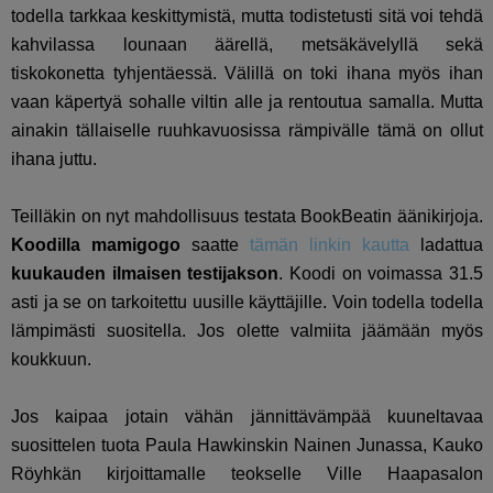
todella tarkkaa keskittymistä, mutta todistetusti sitä voi tehdä
kahvilassa lounaan äärellä, metsäkävelyllä sekä
tiskokonetta tyhjentäessä. Välillä on toki ihana myös ihan
vaan käpertyä sohalle viltin alle ja rentoutua samalla. Mutta
ainakin tällaiselle ruuhkavuosissa rämpivälle tämä on ollut
ihana juttu.
Teilläkin on nyt mahdollisuus testata BookBeatin äänikirjoja.
Koodilla mamigogo
saatte
tämän linkin kautta
ladattua
kuukauden ilmaisen testijakson
. Koodi on voimassa 31.5
asti ja se on tarkoitettu uusille käyttäjille. Voin todella todella
lämpimästi suositella. Jos olette valmiita jäämään myös
koukkuun.
Jos kaipaa jotain vähän jännittävämpää kuuneltavaa
suosittelen tuota Paula Hawkinskin Nainen Junassa, Kauko
Röyhkän kirjoittamalle teokselle Ville Haapasalon