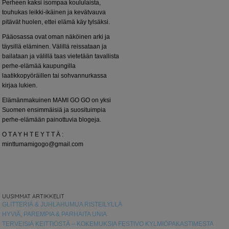
Perheen kaksi isompaa koululaista,
touhukas leikki-ikäinen ja kevätvauva
pitävät huolen, ettei elämä käy tylsäksi.
Pääosassa ovat oman näköinen arki ja
täysillä eläminen. Välillä reissataan ja
bailataan ja välillä taas vietetään tavallista
perhe-elämää kaupungilla
laatikkopyöräillen tai sohvannurkassa
kirjaa lukien.
Elämänmakuinen MAMI GO GO on yksi
Suomen ensimmäisiä ja suosituimpia
perhe-elämään painottuvia blogeja.
O T A Y H T E Y T T Ä :
minttumamigogo@gmail.com
UUSIMMAT ARTIKKELIT
GLITTERIÄ & JUHLAHUMUA RISTEILYLLÄ
HYVIÄ, PAREMPIA & PARHAITA UNIA
TERVEISIÄ KEITTIÖSTÄ – KOKEMUKSIA FESTIVO KYLMIÖPAKASTIMESTA