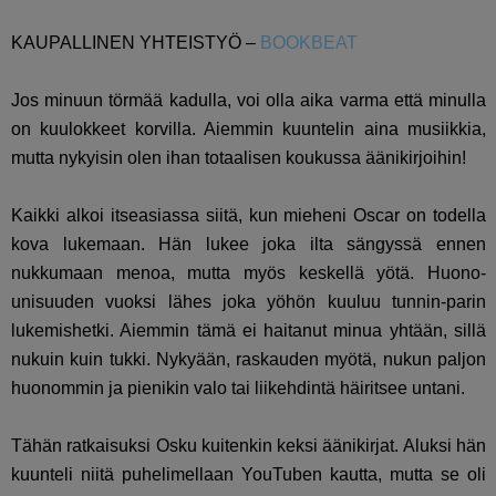
KAUPALLINEN YHTEISTYÖ –
BOOKBEAT
Jos minuun törmää kadulla, voi olla aika varma että minulla
on kuulokkeet korvilla. Aiemmin kuuntelin aina musiikkia,
mutta nykyisin olen ihan totaalisen koukussa äänikirjoihin!
Kaikki alkoi itseasiassa siitä, kun mieheni Oscar on todella
kova lukemaan. Hän lukee joka ilta sängyssä ennen
nukkumaan menoa, mutta myös keskellä yötä. Huono-
unisuuden vuoksi lähes joka yöhön kuuluu tunnin-parin
lukemishetki. Aiemmin tämä ei haitanut minua yhtään, sillä
nukuin kuin tukki. Nykyään, raskauden myötä, nukun paljon
huonommin ja pienikin valo tai liikehdintä häiritsee untani.
Tähän ratkaisuksi Osku kuitenkin keksi äänikirjat. Aluksi hän
kuunteli niitä puhelimellaan YouTuben kautta, mutta se oli