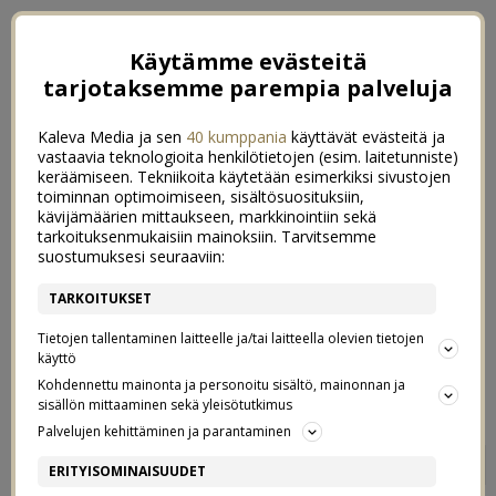
Käytämme evästeitä
tarjotaksemme parempia palveluja
Kaleva Media ja sen
40 kumppania
käyttävät evästeitä ja
vastaavia teknologioita henkilötietojen (esim. laitetunniste)
keräämiseen. Tekniikoita käytetään esimerkiksi sivustojen
toiminnan optimoimiseen, sisältösuosituksiin,
kävijämäärien mittaukseen, markkinointiin sekä
tarkoituksenmukaisiin mainoksiin. Tarvitsemme
suostumuksesi seuraaviin:
TARKOITUKSET
Tietojen tallentaminen laitteelle ja/tai laitteella olevien tietojen
käyttö
Kohdennettu mainonta ja personoitu sisältö, mainonnan ja
sisällön mittaaminen sekä yleisötutkimus
Palvelujen kehittäminen ja parantaminen
KIRJOJA KUUNNELLEN
2
ERITYISOMINAISUUDET
29/03/2018