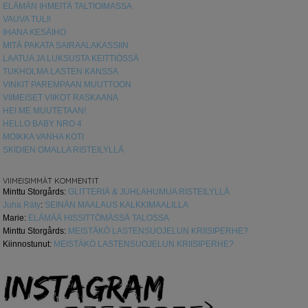
ELÄMÄN IHMEITÄ TALTIOIMASSA
VAUVA TULI!
IHANA KESÄIHO
MITÄ PAKATA SAIRAALAKASSIIN
LAATUA JA LUKSUSTA KEITTIÖSSÄ
TUKHOLMA LASTEN KANSSA
VINKIT PAREMPAAN MUUTTOON
VIIMEISET VIIKOT RASKAANA
HEI ME MUUTETAAN!
HELLO BABY NRO 4
MOIKKA VANHA KOTI
SKIDIEN OMALLA RISTEILYLLÄ
VIIMEISIMMÄT KOMMENTIT
Minttu Storgårds
:
GLITTERIÄ & JUHLAHUMUA RISTEILYLLÄ
Juha Räty
:
SEINÄN MAALAUS KALKKIMAALILLA
Marie
:
ELÄMÄÄ HISSITTÖMÄSSÄ TALOSSA
Minttu Storgårds
:
MEISTÄKÖ LASTENSUOJELUN KRIISIPERHE?
Kiinnostunut
:
MEISTÄKÖ LASTENSUOJELUN KRIISIPERHE?