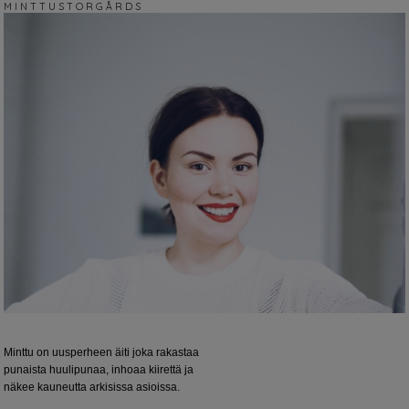
M I N T T U S T O R G Å R D S
Minttu on uusperheen äiti joka rakastaa
punaista huulipunaa, inhoaa kiirettä ja
näkee kauneutta arkisissa asioissa.