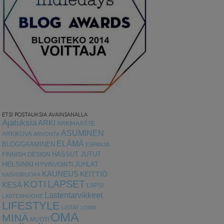
ETSI POSTAUKSIA AVAINSANALLA
Ajatuksia
ARKI
ARKIHAASTE
ASUMINEN
ARKIKUVA
ARVONTA
ELÄMÄ
BLOGGAAMINEN
ESPANJA
HASSUT JUTUT
FINNISH DESIGN
HELSINKI
HYVINVOINTI
JUHLAT
KAUNEUS
KEITTIÖ
KASVISRUOKA
LAPSET
KOTI
KESÄ
LAPSI
Lastentarvikkeet
LASTENHUONE
LIFESTYLE
LISTAT
LOMA
OMA
MINÄ
MUOTI