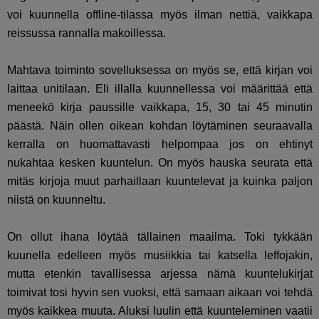
voi kuunnella offline-tilassa myös ilman nettiä, vaikkapa
reissussa rannalla makoillessa.
Mahtava toiminto sovelluksessa on myös se, että kirjan voi
laittaa unitilaan. Eli illalla kuunnellessa voi määrittää että
meneekö kirja paussille vaikkapa, 15, 30 tai 45 minutin
päästä. Näin ollen oikean kohdan löytäminen seuraavalla
kerralla on huomattavasti helpompaa jos on ehtinyt
nukahtaa kesken kuuntelun. On myös hauska seurata että
mitäs kirjoja muut parhaillaan kuuntelevat ja kuinka paljon
niistä on kuunneltu.
On ollut ihana löytää tällainen maailma. Toki tykkään
kuunella edelleen myös musiikkia tai katsella leffojakin,
mutta etenkin tavallisessa arjessa nämä kuuntelukirjat
toimivat tosi hyvin sen vuoksi, että samaan aikaan voi tehdä
myös kaikkea muuta. Aluksi luulin että kuunteleminen vaatii