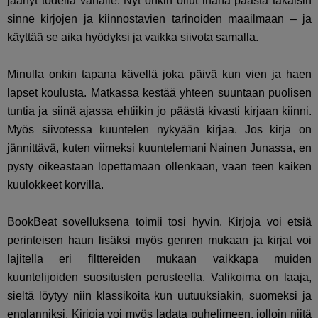
jäänyt todella vähälle. Nyt onkin ollut ihana päästä takaisin
sinne kirjojen ja kiinnostavien tarinoiden maailmaan – ja
käyttää se aika hyödyksi ja vaikka siivota samalla.
Minulla onkin tapana kävellä joka päivä kun vien ja haen
lapset koulusta. Matkassa kestää yhteen suuntaan puolisen
tuntia ja siinä ajassa ehtiikin jo päästä kivasti kirjaan kiinni.
Myös siivotessa kuuntelen nykyään kirjaa. Jos kirja on
jännittävä, kuten viimeksi kuuntelemani Nainen Junassa, en
pysty oikeastaan lopettamaan ollenkaan, vaan teen kaiken
kuulokkeet korvilla.
BookBeat sovelluksena toimii tosi hyvin. Kirjoja voi etsiä
perinteisen haun lisäksi myös genren mukaan ja kirjat voi
lajitella eri filttereiden mukaan vaikkapa muiden
kuuntelijoiden suositusten perusteella. Valikoima on laaja,
sieltä löytyy niin klassikoita kun uutuuksiakin, suomeksi ja
englanniksi. Kirjoja voi myös ladata puhelimeen, jolloin niitä