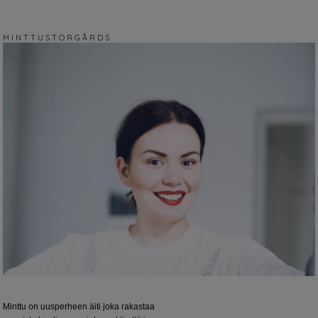
M I N T T U S T O R G Å R D S
Minttu on uusperheen äiti joka rakastaa