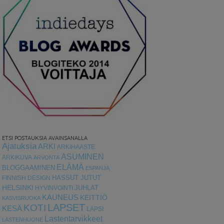
ETSI POSTAUKSIA AVAINSANALLA
Ajatuksia
ARKI
ARKIHAASTE
ASUMINEN
ARKIKUVA
ARVONTA
ELÄMÄ
BLOGGAAMINEN
ESPANJA
HASSUT JUTUT
FINNISH DESIGN
HELSINKI
HYVINVOINTI
JUHLAT
KAUNEUS
KEITTIÖ
KASVISRUOKA
LAPSET
KOTI
KESÄ
LAPSI
Lastentarvikkeet
LASTENHUONE