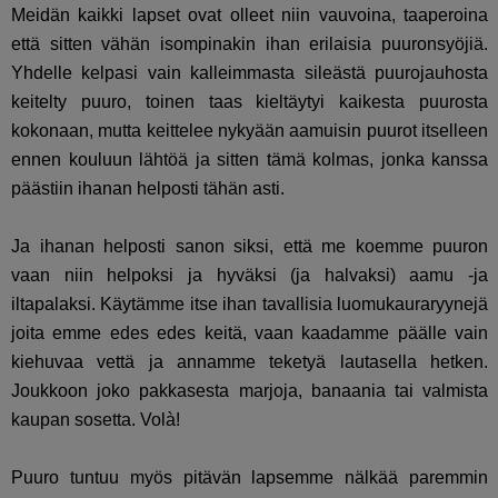
Meidän kaikki lapset ovat olleet niin vauvoina, taaperoina
että sitten vähän isompinakin ihan erilaisia puuronsyöjiä.
Yhdelle kelpasi vain kalleimmasta sileästä puurojauhosta
keitelty puuro, toinen taas kieltäytyi kaikesta puurosta
kokonaan, mutta keittelee nykyään aamuisin puurot itselleen
ennen kouluun lähtöä ja sitten tämä kolmas, jonka kanssa
päästiin ihanan helposti tähän asti.
Ja ihanan helposti sanon siksi, että me koemme puuron
vaan niin helpoksi ja hyväksi (ja halvaksi) aamu -ja
iltapalaksi. Käytämme itse ihan tavallisia luomukauraryynejä
joita emme edes edes keitä, vaan kaadamme päälle vain
kiehuvaa vettä ja annamme teketyä lautasella hetken.
Joukkoon joko pakkasesta marjoja, banaania tai valmista
kaupan sosetta. Volà!
Puuro tuntuu myös pitävän lapsemme nälkää paremmin