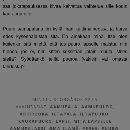
saa jokatapauksessa kivaa kaivattua vaihtelua sille kodin
kaurapuurolle.
Puuro aamupalana on kyllä ihan kulttimaineessa ja harva
edes kyseenalaistaa sitä. En ainakaan minä. Itse olen
kuitenkin sitä mieltä, että jos puuro lapselle maistuu niin
hienoa, jos ei, niin sitten keksitään jotain muuta. Mites
siellä? Syödäänkö teillä puuroa (väkisin vai omasta
tahdosta)?
MINTTU STORGÅRDS 22:09
AVAINSANAT:
AAMUPALA
,
AAMUPUURO
,
ARKIRUOKA
,
ILTAPALA
,
ILTAPUURO
,
KAURAPUURO
,
LAPSI
,
MITÄ LAPSELLE
AAMUPALAKSI
,
OMA ELÄMÄ
,
PERHE
,
PUURO
,