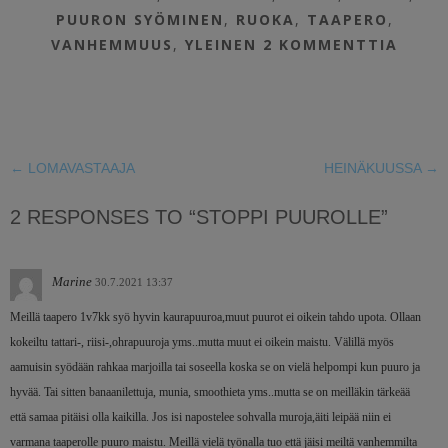
PUURON SYÖMINEN
,
RUOKA
,
TAAPERO
,
VANHEMMUUS
,
YLEINEN
2 KOMMENTTIA
←
LOMAVASTAAJA
HEINÄKUUSSA
→
2 RESPONSES TO “STOPPI PUUROLLE”
Marine
30.7.2021 13:37
Meillä taapero 1v7kk syö hyvin kaurapuuroa,muut puurot ei oikein tahdo upota. Ollaan
kokeiltu tattari-, riisi-,ohrapuuroja yms..mutta muut ei oikein maistu. Välillä myös
aamuisin syödään rahkaa marjoilla tai soseella koska se on vielä helpompi kun puuro ja
hyvää. Tai sitten banaanilettuja, munia, smoothieta yms..mutta se on meilläkin tärkeää
että samaa pitäisi olla kaikilla. Jos isi napostelee sohvalla muroja,äiti leipää niin ei
varmana taaperolle puuro maistu. Meillä vielä työnalla tuo että jäisi meiltä vanhemmilta