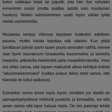
kuten vaikkapa leipä tai jogurtti, jota hän itse nykyään
ennemmin suosii (mutta saattaa syödä vain muutaman
haukun). Niiden valmistaminen vaatii myös vähän työtä
meiltä vanhemmilta.
Muutamia kertoja viikossa tarjotaan kuitenkin edelleen
puuroa, muttei haluta tuputtaa sitä väkisin. Kun pitää
tarvittavan päivän parin tauon puuro-annosten välillä, menee
alas hyvin kaurapuuro lorauksella kauramaitoa ja tuoreilla
marjoilla, pilkotuilla hedelmillä ja/tai maapähkinävoilla. Voisi
siis ehkä sanoa, että lapsen makuaisti alkaa kehittyä entistä
”aikuismaisemmaksi” (vaikka joskus tekisi mieli sanoa, että
hänestä on tullut valikoiva).
Esimerkin voima toimii myös hyvin, nimittäin jos itsellä on
aamupalapöydässä voileivät juustolla ja tomaatilla, voi olla
aivan varma että lapsi haluaa myös. On siis parempi tehdä