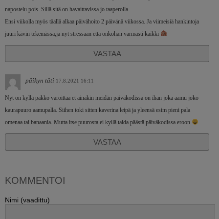
napostelu pois. Sillä sitä on havaittavissa jo taaperolla.
Ensi viikolla myös täällä alkaa päivähoito 2 päivänä viikossa. Ja viimeisiä hankintoja
juuri kävin tekemässä,ja nyt stressaan että onkohan varmasti kaikki
VASTAA
päikyn täti
17.8.2021 16:11
Nyt on kyllä pakko varoittaa et ainakin meidän päiväkodissa on ihan joka aamu joko
kaurapuuro aamupalla. Siihen toki sitten kaverina leipä ja yleensä esim pieni pala
omenaa tai banaania. Mutta itse puurosta ei kyllä taida päästä päiväkodissa eroon
VASTAA
KOMMENTOI
Nimi (vaadittu)