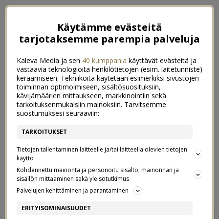
Käytämme evästeitä
tarjotaksemme parempia palveluja
Kaleva Media ja sen
40 kumppania
käyttävät evästeitä ja
vastaavia teknologioita henkilötietojen (esim. laitetunniste)
keräämiseen. Tekniikoita käytetään esimerkiksi sivustojen
toiminnan optimoimiseen, sisältösuosituksiin,
kävijämäärien mittaukseen, markkinointiin sekä
tarkoituksenmukaisiin mainoksiin. Tarvitsemme
suostumuksesi seuraaviin:
TARKOITUKSET
Tietojen tallentaminen laitteelle ja/tai laitteella olevien tietojen
käyttö
Kohdennettu mainonta ja personoitu sisältö, mainonnan ja
sisällön mittaaminen sekä yleisötutkimus
←
LOMAVASTAAJA
HEINÄKUUSSA
→
Palvelujen kehittäminen ja parantaminen
STOPPI PUUROLLE
ERITYISOMINAISUUDET
2