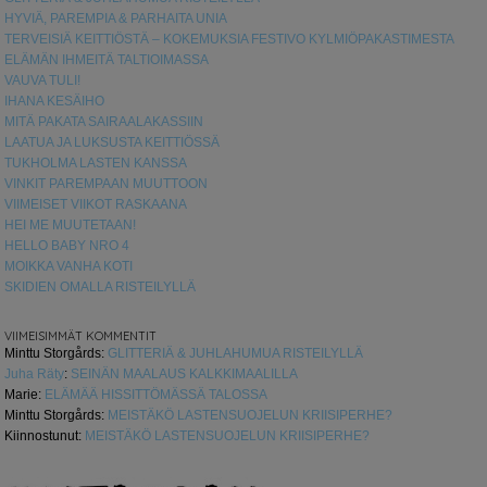
HYVIÄ, PAREMPIA & PARHAITA UNIA
TERVEISIÄ KEITTIÖSTÄ – KOKEMUKSIA FESTIVO KYLMIÖPAKASTIMESTA
ELÄMÄN IHMEITÄ TALTIOIMASSA
VAUVA TULI!
IHANA KESÄIHO
MITÄ PAKATA SAIRAALAKASSIIN
LAATUA JA LUKSUSTA KEITTIÖSSÄ
TUKHOLMA LASTEN KANSSA
VINKIT PAREMPAAN MUUTTOON
VIIMEISET VIIKOT RASKAANA
HEI ME MUUTETAAN!
HELLO BABY NRO 4
MOIKKA VANHA KOTI
SKIDIEN OMALLA RISTEILYLLÄ
VIIMEISIMMÄT KOMMENTIT
Minttu Storgårds
:
GLITTERIÄ & JUHLAHUMUA RISTEILYLLÄ
Juha Räty
:
SEINÄN MAALAUS KALKKIMAALILLA
Marie
:
ELÄMÄÄ HISSITTÖMÄSSÄ TALOSSA
Minttu Storgårds
:
MEISTÄKÖ LASTENSUOJELUN KRIISIPERHE?
Kiinnostunut
:
MEISTÄKÖ LASTENSUOJELUN KRIISIPERHE?