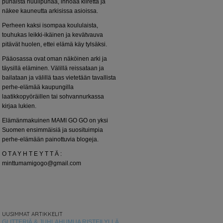
punaista huulipunaa, inhoaa kiirettä ja
näkee kauneutta arkisissa asioissa.
Perheen kaksi isompaa koululaista,
touhukas leikki-ikäinen ja kevätvauva
pitävät huolen, ettei elämä käy tylsäksi.
Pääosassa ovat oman näköinen arki ja
täysillä eläminen. Välillä reissataan ja
bailataan ja välillä taas vietetään tavallista
perhe-elämää kaupungilla
laatikkopyöräillen tai sohvannurkassa
kirjaa lukien.
Elämänmakuinen MAMI GO GO on yksi
Suomen ensimmäisiä ja suosituimpia
perhe-elämään painottuvia blogeja.
O T A Y H T E Y T T Ä :
minttumamigogo@gmail.com
UUSIMMAT ARTIKKELIT
GLITTERIÄ & JUHLAHUMUA RISTEILYLLÄ