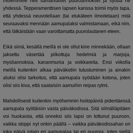
molemmille heti samanlaiset puuroannokset ja syödä ne
yhdessä. Tepperamenttisen lapsen kanssa toimii myös tapa,
että yhdessä neuvotellaan (tai etukäteen ilmoitetaan) mitä
seuraavaksi mennään aamupalaksi valmistamaan, eikä niin,
että lätkäistään vaan varoittamatta puurolautanen eteen.
Eikä siinä, kesällä meillä ei ole ollut kiire minnekään, ollaan
jaksettu väsertää pilkottuja hedelmiä ja marjoja,
mysliannoksia, kananmunia ja voikkareita. Ensi viikolla
meillä kuitenkin alkaa päiväkotiin tutustuminen ja ainakin
aluksi olisi tarkoitus, että aamupala syödään kotona, joten
olisi siis kiva, että saataisiin aamuihin reipas rytmi.
Mahdollisesti kuitenkin myöhemmin hoitopäiviä pidentäessä
aamupala syötäisiin vasta päiväkodissa. Sitä silmälläpitäen
voi huokaista, että onneksi siis lapsi on tottunut puuroon,
vaikka stoppi nyt onkin päällä – vaikka päiväkodissahan on
joka päivä jotain eri aamupalaa tai eri puuroja, joten siellä