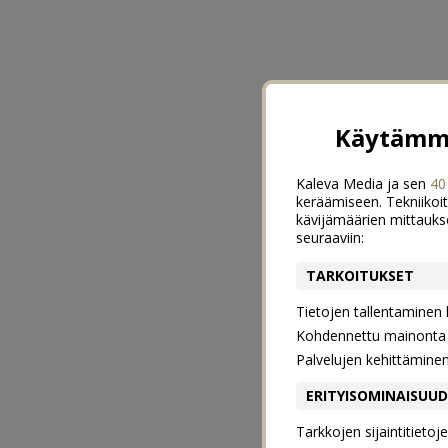
Käytämme
Kaleva Media ja sen
40
keräämiseen. Tekniikoit
kävijämäärien mittauks
seuraaviin:
TARKOITUKSET
Tietojen tallentaminen la
Kohdennettu mainonta j
Palvelujen kehittämine
ERITYISOMINAISUU
Tarkkojen sijaintitieto