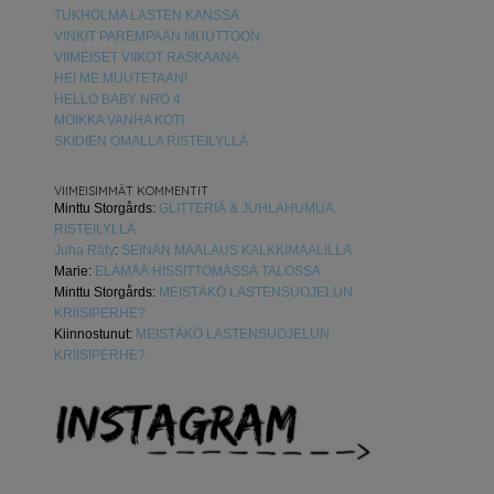
TUKHOLMA LASTEN KANSSA
VINKIT PAREMPAAN MUUTTOON
VIIMEISET VIIKOT RASKAANA
HEI ME MUUTETAAN!
HELLO BABY NRO 4
MOIKKA VANHA KOTI
SKIDIEN OMALLA RISTEILYLLÄ
VIIMEISIMMÄT KOMMENTIT
Minttu Storgårds
:
GLITTERIÄ & JUHLAHUMUA
RISTEILYLLÄ
Juha Räty
:
SEINÄN MAALAUS KALKKIMAALILLA
Marie
:
ELÄMÄÄ HISSITTÖMÄSSÄ TALOSSA
Minttu Storgårds
:
MEISTÄKÖ LASTENSUOJELUN
KRIISIPERHE?
Kiinnostunut
:
MEISTÄKÖ LASTENSUOJELUN
KRIISIPERHE?