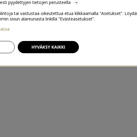
sesti pyydettyjen tietojen perusteella
lintoja tai vastustaa oikeutettua etua klikkaamalla “Asetukset”. Löydä
 sivun alareunasta linkillä “Evästeasetukset”.
iassa
HYVÄKSY KAIKKI