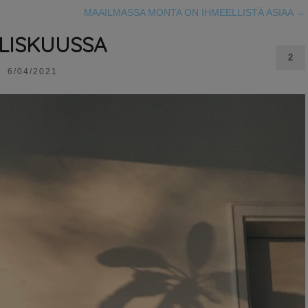
MAAILMASSA MONTA ON IHMEELLISTÄ ASIAA
→
LISKUUSSA
2
6/04/2021