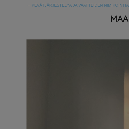
←
KEVÄTJÄRJESTELYÄ JA VAATTEIDEN NIMIKOINTIA
MAA