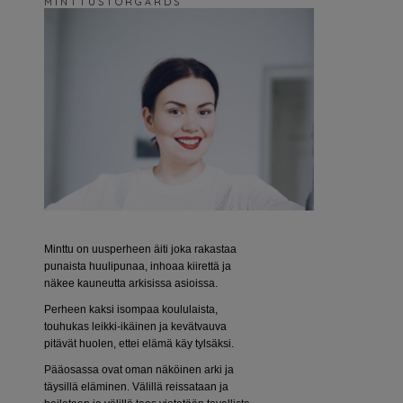
M I N T T U S T O R G Å R D S
Minttu on uusperheen äiti joka rakastaa
punaista huulipunaa, inhoaa kiirettä ja
näkee kauneutta arkisissa asioissa.
Perheen kaksi isompaa koululaista,
touhukas leikki-ikäinen ja kevätvauva
pitävät huolen, ettei elämä käy tylsäksi.
Pääosassa ovat oman näköinen arki ja
täysillä eläminen. Välillä reissataan ja