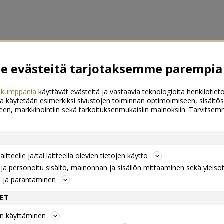
 evästeitä tarjotaksemme parempia 
 kumppania
käyttävät evästeitä ja vastaavia teknologioita henkilötieto
a käytetään esimerkiksi sivustojen toiminnan optimoimiseen, sisältös
een, markkinointiin sekä tarkoituksenmukaisiin mainoksiin. Tarvits
itteelle ja/tai laitteella olevien tietojen käyttö
a personoitu sisältö, mainonnan ja sisällön mittaaminen sekä yleisö
n ja parantaminen
DET
jen käyttäminen