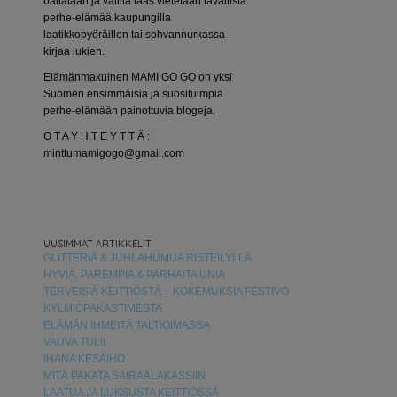
bailataan ja välillä taas vietetään tavallista
perhe-elämää kaupungilla
laatikkopyöräillen tai sohvannurkassa
kirjaa lukien.
Elämänmakuinen MAMI GO GO on yksi
Suomen ensimmäisiä ja suosituimpia
perhe-elämään painottuvia blogeja.
O T A Y H T E Y T T Ä :
minttumamigogo@gmail.com
UUSIMMAT ARTIKKELIT
GLITTERIÄ & JUHLAHUMUA RISTEILYLLÄ
HYVIÄ, PAREMPIA & PARHAITA UNIA
TERVEISIÄ KEITTIÖSTÄ – KOKEMUKSIA FESTIVO
KYLMIÖPAKASTIMESTA
ELÄMÄN IHMEITÄ TALTIOIMASSA
VAUVA TULI!
IHANA KESÄIHO
MITÄ PAKATA SAIRAALAKASSIIN
LAATUA JA LUKSUSTA KEITTIÖSSÄ