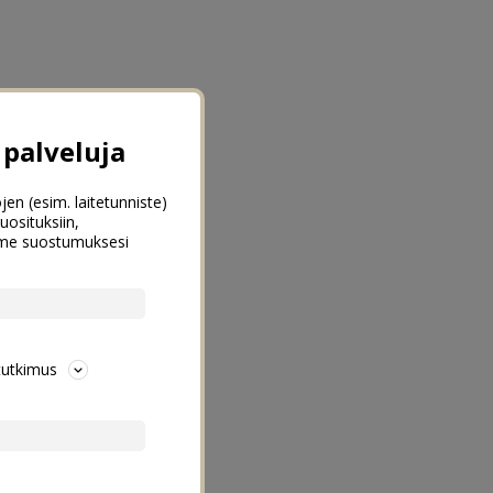
palveluja
jen (esim. laitetunniste)
uosituksiin,
emme suostumuksesi
tutkimus