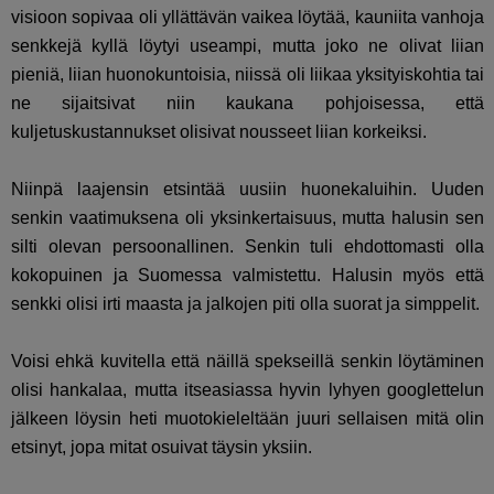
visioon sopivaa oli yllättävän vaikea löytää, kauniita vanhoja
senkkejä kyllä löytyi useampi, mutta joko ne olivat liian
pieniä, liian huonokuntoisia, niissä oli liikaa yksityiskohtia tai
ne sijaitsivat niin kaukana pohjoisessa, että
kuljetuskustannukset olisivat nousseet liian korkeiksi.
Niinpä laajensin etsintää uusiin huonekaluihin. Uuden
senkin vaatimuksena oli yksinkertaisuus, mutta halusin sen
silti olevan persoonallinen. Senkin tuli ehdottomasti olla
kokopuinen ja Suomessa valmistettu. Halusin myös että
senkki olisi irti maasta ja jalkojen piti olla suorat ja simppelit.
Voisi ehkä kuvitella että näillä spekseillä senkin löytäminen
olisi hankalaa, mutta itseasiassa hyvin lyhyen googlettelun
jälkeen löysin heti muotokieleltään juuri sellaisen mitä olin
etsinyt, jopa mitat osuivat täysin yksiin.