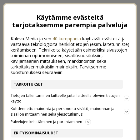
Käytämme evästeitä
tarjotaksemme parempia palveluja
Kaleva Media ja sen
40 kumppania
käyttävät evästeitä ja
vastaavia teknologioita henkilötietojen (esim. laitetunniste)
keräämiseen. Tekniikoita käytetään esimerkiksi sivustojen
toiminnan optimoimiseen, sisältösuosituksiin,
kävijämäärien mittaukseen, markkinointiin sekä
tarkoituksenmukaisiin mainoksiin. Tarvitsemme
suostumuksesi seuraaviin:
TARKOITUKSET
Tietojen tallentaminen laitteelle ja/tai laitteella olevien tietojen
käyttö
Kohdennettu mainonta ja personoitu sisältö, mainonnan ja
sisällön mittaaminen sekä yleisötutkimus
←
RATTAAT LUMESSA / BUGABOO BUFFALO
Palvelujen kehittäminen ja parantaminen
JÄÄLINNAA RAKENTAMASSA
→
ERITYISOMINAISUUDET
UUSI SENKKI