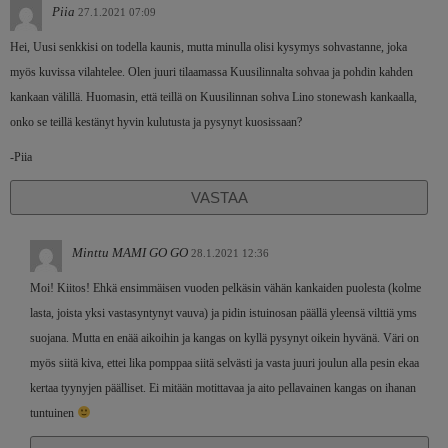
Piia
27.1.2021 07:09
Hei, Uusi senkkisi on todella kaunis, mutta minulla olisi kysymys sohvastanne, joka
myös kuvissa vilahtelee. Olen juuri tilaamassa Kuusilinnalta sohvaa ja pohdin kahden
kankaan välillä. Huomasin, että teillä on Kuusilinnan sohva Lino stonewash kankaalla,
onko se teillä kestänyt hyvin kulutusta ja pysynyt kuosissaan?
-Piia
VASTAA
Minttu MAMI GO GO
28.1.2021 12:36
Moi! Kiitos! Ehkä ensimmäisen vuoden pelkäsin vähän kankaiden puolesta (kolme
lasta, joista yksi vastasyntynyt vauva) ja pidin istuinosan päällä yleensä vilttiä yms
suojana. Mutta en enää aikoihin ja kangas on kyllä pysynyt oikein hyvänä. Väri on
myös siitä kiva, ettei lika pomppaa siitä selvästi ja vasta juuri joulun alla pesin ekaa
kertaa tyynyjen päälliset. Ei mitään motittavaa ja aito pellavainen kangas on ihanan
tuntuinen