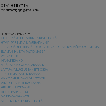
O T A Y H T E Y T T Ä :
minttumamigogo@gmail.com
UUSIMMAT ARTIKKELIT
GLITTERIÄ & JUHLAHUMUA RISTEILYLLÄ
HYVIÄ, PAREMPIA & PARHAITA UNIA
TERVEISIÄ KEITTIÖSTÄ – KOKEMUKSIA FESTIVO KYLMIÖPAKASTIMESTA
ELÄMÄN IHMEITÄ TALTIOIMASSA
VAUVA TULI!
IHANA KESÄIHO
MITÄ PAKATA SAIRAALAKASSIIN
LAATUA JA LUKSUSTA KEITTIÖSSÄ
TUKHOLMA LASTEN KANSSA
VINKIT PAREMPAAN MUUTTOON
VIIMEISET VIIKOT RASKAANA
HEI ME MUUTETAAN!
HELLO BABY NRO 4
MOIKKA VANHA KOTI
SKIDIEN OMALLA RISTEILYLLÄ