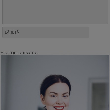
M I N T T U S T O R G Å R D S