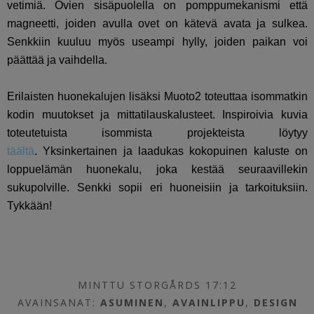
vetimiä. Ovien sisäpuolella on pomppumekanismi että
magneetti, joiden avulla ovet on kätevä avata ja sulkea.
Senkkiin kuuluu myös useampi hylly, joiden paikan voi
päättää ja vaihdella.
Erilaisten huonekalujen lisäksi Muoto2 toteuttaa isommatkin
kodin muutokset ja mittatilauskalusteet. Inspiroivia kuvia
toteutetuista isommista projekteista löytyy
täältä
. Yksinkertainen ja laadukas kokopuinen kaluste on
loppuelämän huonekalu, joka kestää seuraavillekin
sukupolville. Senkki sopii eri huoneisiin ja tarkoituksiin.
Tykkään!
MINTTU STORGÅRDS 17:12
AVAINSANAT:
ASUMINEN
,
AVAINLIPPU
,
DESIGN