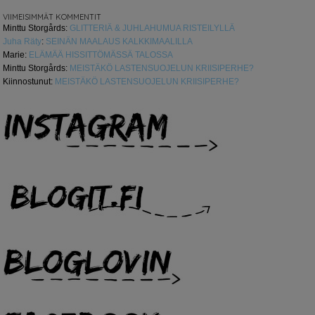
VIIMEISIMMÄT KOMMENTIT
Minttu Storgårds
:
GLITTERIÄ & JUHLAHUMUA RISTEILYLLÄ
Juha Räty
:
SEINÄN MAALAUS KALKKIMAALILLA
Marie
:
ELÄMÄÄ HISSITTÖMÄSSÄ TALOSSA
Minttu Storgårds
:
MEISTÄKÖ LASTENSUOJELUN KRIISIPERHE?
Kiinnostunut
:
MEISTÄKÖ LASTENSUOJELUN KRIISIPERHE?