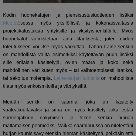
Kodin huonekalujen ja piensisustustuotteiden lisäksi
Muoto2
:sessa myös yksilöllisiä ja kokonaisvaltaisia
projektikalustuksia yrityksille ja yksityishenkilöille. Myös
huonekalut valmistetaan aina tilauksesta, joten niiden
toteutukseen voi itse myös vaikuttaa. Tähän Laine-senkiin
on mahdollista valita esimerkiksi käytettävän puun lisäksi
sille erilaisia käsittelyjä, ovien määrä ja koko sekä
mahdollinen väri kuten myös – tai vaihtoehtoisesti laatikot,
tai sekoitus molempia.
Laine-sarjan tuotteita
on mahdollista
tilata myös erikoismitoilla ja värityksillä.
Meidän senkki on saarnia, joka on käsitelty
vaaleakuultavaksi ja siinä on myös käsittely, joka estää
sormenjälkien näkymisen ja tekee senkin pinnan
mattamaisen pehmeäksi. Vaikka saarnipuussa on mielestäni
hurjan kaunis sävy etenkin hieman käsiteltynä, pelkäsin että