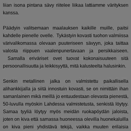
liian isona pintana sävy riitelee liikaa lattiamme värityksen
kanssa.
Päädyin valitsemaan maalauksen kaikille muille, paitsi
kahdelle pienelle ovelle. Tykästyin kovasti tuohon valmiissa
värivalikomassa olevaan puuteriseen sävyyn, joka taittaa
valosta riippuen vaalenpunertavaan ja persikkaiseen.
Samalla eriväriset ovet tuovat kokonaisuuteen sitä
persoonallisuutta ja leikkisyyttä, mitä kalusteelta halusinkin.
Senkin metallinen jalka on valmistettu paikallisella
alihankkijalla ja siitä innostuin kovasti, se on nimittäin ihan
samanlainen mikä meillä jo entuudestaan olevasta pienestä,
50-luvulla myöskin Lahdessa valmistetusta, senkistä löytyy.
Samaa tyyliä löytyy myös meidän ruokapöydän jaloista,
joten on kiva että samassa huoneessa olevilla huonekaluilla
on kiva pieni yhdistävä tekijä, vaikka muuten erilaisia