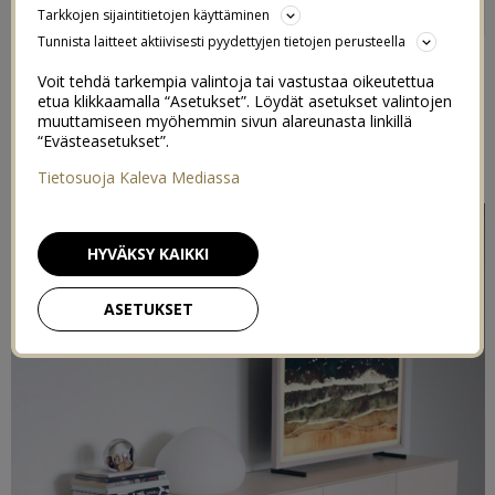
Tarkkojen sijaintitietojen käyttäminen
2
OLOHUONEESEEN
Tunnista laitteet aktiivisesti pyydettyjen tietojen perusteella
Voit tehdä tarkempia valintoja tai vastustaa oikeutettua
17/01/2021
etua klikkaamalla “Asetukset”. Löydät asetukset valintojen
muuttamiseen myöhemmin sivun alareunasta linkillä
Postaus on toteutettu kaupallisessa yhteistyössä
Muoto2
“Evästeasetukset”.
kanssa
Tietosuoja Kaleva Mediassa
HYVÄKSY KAIKKI
ASETUKSET