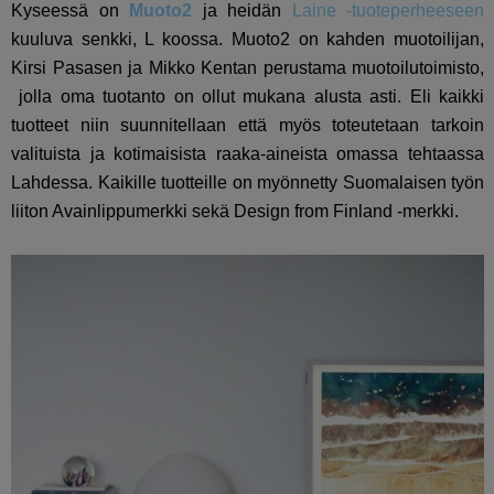
Kyseessä on
Muoto2
ja heidän
Laine -tuoteperheeseen
kuuluva senkki, L koossa. Muoto2 on k
ahden muotoilijan,
Kirsi Pasasen ja Mikko Kentan perustama muotoilutoimisto,
jolla oma tuotanto on ollut mukana alusta asti. Eli kaikki
tuotteet niin suunnitellaan että myös toteutetaan tarkoin
valituista ja kotimaisista raaka-aineista omassa tehtaassa
Lahdessa. Kaikille tuotteille on myönnetty Suomalaisen työn
liiton Avainlippumerkki sekä Design from Finland -merkki.