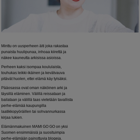
Minttu on uusperheen äiti joka rakastaa
punaista huulipunaa, inhoaa kiirettä ja
näkee kauneutta arkisissa asioissa.
Perheen kaksi isompaa koululaista,
touhukas leikki-ikäinen ja kevätvauva
pitävät huolen, ettei elämä käy tylsäksi.
Pääosassa ovat oman näköinen arki ja
täysillä eläminen. Välillä reissataan ja
bailataan ja välillä taas vietetään tavallista
perhe-elämää kaupungilla
laatikkopyöräillen tai sohvannurkassa
kirjaa lukien.
Elämänmakuinen MAMI GO GO on yksi
Suomen ensimmäisiä ja suosituimpia
perhe-elämään painottuvia blogeja.