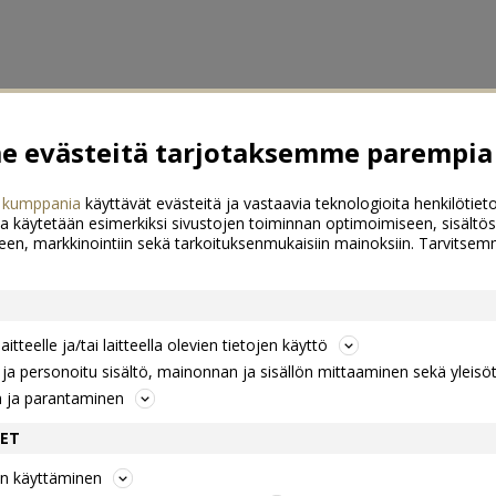
 evästeitä tarjotaksemme parempia 
 kumppania
käyttävät evästeitä ja vastaavia teknologioita henkilötieto
a käytetään esimerkiksi sivustojen toiminnan optimoimiseen, sisältös
een, markkinointiin sekä tarkoituksenmukaisiin mainoksiin. Tarvits
itteelle ja/tai laitteella olevien tietojen käyttö
a personoitu sisältö, mainonnan ja sisällön mittaaminen sekä yleisö
n ja parantaminen
DET
jen käyttäminen