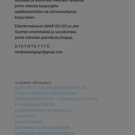
bailataan ja välillä taas vietetään tavallista
perhe-elämää kaupungilla
laatikkopyöräillen tai sohvannurkassa
kirjaa lukien.
Elämänmakuinen MAMI GO GO on yksi
Suomen ensimmäisiä ja suosituimpia
perhe-elämään painottuvia blogeja.
O T A Y H T E Y T T Ä :
minttumamigogo@gmail.com
UUSIMMAT ARTIKKELIT
GLITTERIÄ & JUHLAHUMUA RISTEILYLLÄ
HYVIÄ, PAREMPIA & PARHAITA UNIA
TERVEISIÄ KEITTIÖSTÄ – KOKEMUKSIA FESTIVO
KYLMIÖPAKASTIMESTA
ELÄMÄN IHMEITÄ TALTIOIMASSA
VAUVA TULI!
IHANA KESÄIHO
MITÄ PAKATA SAIRAALAKASSIIN
LAATUA JA LUKSUSTA KEITTIÖSSÄ