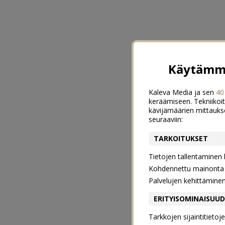
Käytämme
Kaleva Media ja sen
40
keräämiseen. Tekniikoit
kävijämäärien mittauks
seuraaviin:
TARKOITUKSET
Tietojen tallentaminen la
Kohdennettu mainonta j
Palvelujen kehittämine
ERITYISOMINAISUU
Tarkkojen sijaintitieto