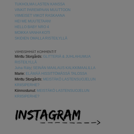
TUKHOLMA LASTEN KANSSA
VINKIT PAREMPAAN MUUTTOON
VIIMEISET VIIKOT RASKAANA
HEI ME MUUTETAAN!
HELLO BABY NRO 4
MOIKKA VANHA KOTI
SKIDIEN OMALLA RISTEILYLLÄ
VIIMEISIMMÄT KOMMENTIT
Minttu Storgårds
:
GLITTERIÄ & JUHLAHUMUA
RISTEILYLLÄ
Juha Räty
:
SEINÄN MAALAUS KALKKIMAALILLA
Marie
:
ELÄMÄÄ HISSITTÖMÄSSÄ TALOSSA
Minttu Storgårds
:
MEISTÄKÖ LASTENSUOJELUN
KRIISIPERHE?
Kiinnostunut
:
MEISTÄKÖ LASTENSUOJELUN
KRIISIPERHE?