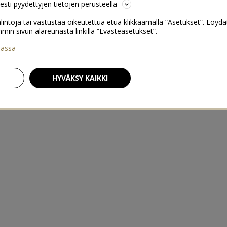
sesti pyydettyjen tietojen perusteella
lintoja tai vastustaa oikeutettua etua klikkaamalla “Asetukset”. Löydä
 sivun alareunasta linkillä “Evästeasetukset”.
iassa
HYVÄKSY KAIKKI