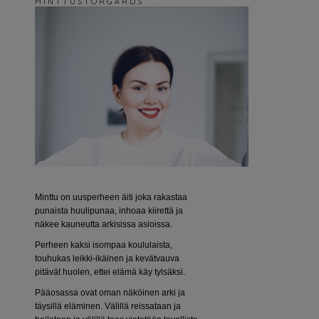
M I N T T U S T O R G Å R D S
Minttu on uusperheen äiti joka rakastaa
punaista huulipunaa, inhoaa kiirettä ja
näkee kauneutta arkisissa asioissa.
Perheen kaksi isompaa koululaista,
touhukas leikki-ikäinen ja kevätvauva
pitävät huolen, ettei elämä käy tylsäksi.
Pääosassa ovat oman näköinen arki ja
täysillä eläminen. Välillä reissataan ja