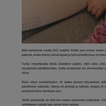
Mitä mahtavinta vuotta 2021 kaikille! Päätin juuri ennen lasten
pakosta, koska kotona olevat lapset ja työhuoneettomuus on itse
Tuntui helpottavalta tehdä etukäteen päätös, etten edes yritä t
muutamasti päivittelemään, mutta lomamoodi vei mennessään ja j
sinne.
Reilu viikon joululööbailun, eli lasten kanssa tohuamisen, te
äärettömän vaikealta. Ulkona oli pimeää ja sateista, kroppa oli s
poistunut kotoa ollenkaan ulos.
Sieltä syvyyksistä on ollut tosi vaikea käynnistyä uudestaan. Kai
ryhtiliikkeen päästä taas vähän kiinni arjesta.