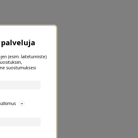
palveluja
jen (esim. laitetunniste)
uosituksiin,
emme suostumuksesi
tutkimus