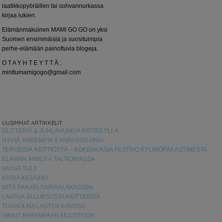
laatikkopyöräillen tai sohvannurkassa
kirjaa lukien.
Elämänmakuinen MAMI GO GO on yksi
Suomen ensimmäisiä ja suosituimpia
perhe-elämään painottuvia blogeja.
O T A Y H T E Y T T Ä :
minttumamigogo@gmail.com
UUSIMMAT ARTIKKELIT
GLITTERIÄ & JUHLAHUMUA RISTEILYLLÄ
HYVIÄ, PAREMPIA & PARHAITA UNIA
TERVEISIÄ KEITTIÖSTÄ – KOKEMUKSIA FESTIVO KYLMIÖPAKASTIMESTA
ELÄMÄN IHMEITÄ TALTIOIMASSA
VAUVA TULI!
IHANA KESÄIHO
MITÄ PAKATA SAIRAALAKASSIIN
LAATUA JA LUKSUSTA KEITTIÖSSÄ
TUKHOLMA LASTEN KANSSA
VINKIT PAREMPAAN MUUTTOON