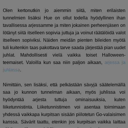
Olen kertonutkin jo aiemmin siitä, miten erilaisten
tunnelmien lisäksi Hue on ollut todella hyödyllinen ihan
tavallisessa arjessamme ja miten jokainen perheenjäsen on
lötänyt siitä itselleen sopivia juttuja ja voinut räätälöidä valot
itselleen sopiviksi. Näiden meidän pienten bileiden myötä
tuli kuitenkin taas pakottava tarve saada järjestää pian uudet
juhlat. Mahdollisesti vielä vaikka toiset Halloween-
teemaiset. Valoilla kun saa niin paljon aikaan,
arjessa ja
juhlassa
.
Nimittäin, sen lisäksi, että pelkästään sävyjä säätelemällä
saa jo kunnon tunnelman aikaan, myös juhlissa voi
hyödyntää arjesta tuttuja ominaisuuksia, kuten
liiketunnistinta. Liiketunnistimen voi asentaa toimimaan
yhdessä vaikkapa kurpitsan sisään piilotetun Go-valaisimen
kanssa. Sävärit taattu, etenkin jos kurpitsan vaikka laittaa