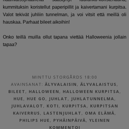
kummituksin koristellut paperipillit ja kaivertamani kurpitsa.
Valot tekivät juhliin tunnelman, ja voi vitsit että meillä oli
hauskaa. Parhaat bileet aikoihin!
Onko teillä muilla ollut tapana viettää Halloweenia jollain
tapaa?
MINTTU STORGÅRDS 18:00
AVAINSANAT:
ÄLYVALAISIN
,
ÄLYVALAISTUS
,
BILEET
,
HALLOWEEN
,
HALLOWEEN KURPITSA
,
HUE
,
HUE GO
,
JUHLAT
,
JUHLATUNNELMA
,
JUHLAVALOT
,
KOTI
,
KURPITSA
,
KURPITSAN
KAIVERRUS
,
LASTENJUHLAT
,
OMA ELÄMÄ
,
PHILIPS HUE
,
PYHÄINPÄIVÄ
,
YLEINEN
KOMMENTOI