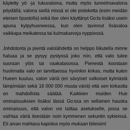
käytetty yö -ja lukuvaloina, mutta myös tunnelmavalona
pöydällä, valona siellä missä ei ole pistoketta (esim meidän
eteisen lipastolla) sekä itse olen käyttänyt Go:ta lisäksi usein
apuna kylpyhuoneessa, kun olen tavinnut lisävaloa
vaikkapa meikatessa tai kulmakarvoja nyppiessä.
Johdotonta ja pientä valolähdettä on helppo liikutella minne
haluaa ja se pysyy pystyssä joko niin, että valo tulee
suoraan ylös tai vaakatasossa. Pienestä koostaan
huolimatta valo on tarvittaessa hyvinkin kirkas, mutta kuten
Hueen kuuluu, valon väriä (eri sävyiset valkoiset kylmästä
lämpimään sekä 16 000 000 muuta väriä) että sen kirkautta
on mahdollista säätää. Kaikkien muiden Hue
ominaisuuksien lisäksi tässä Go:ssa on sellainen hauska
ominaisuus, että valon voi laittaa asetukselle, jossa se
vaihtaa väriä itsestään noin kymmenen sekuntin sykleissä.
Eli aivan mahtava kapistus myös mukaan bileisiin!