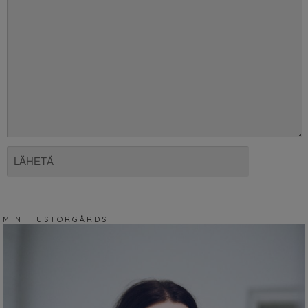
M I N T T U S T O R G Å R D S