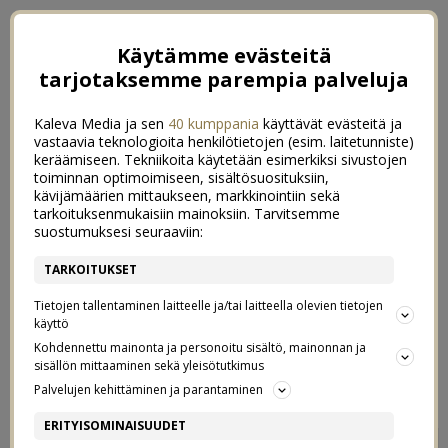
Käytämme evästeitä
tarjotaksemme parempia palveluja
Kaleva Media ja sen
40 kumppania
käyttävät evästeitä ja
vastaavia teknologioita henkilötietojen (esim. laitetunniste)
keräämiseen. Tekniikoita käytetään esimerkiksi sivustojen
toiminnan optimoimiseen, sisältösuosituksiin,
kävijämäärien mittaukseen, markkinointiin sekä
tarkoituksenmukaisiin mainoksiin. Tarvitsemme
suostumuksesi seuraaviin:
TARKOITUKSET
Tietojen tallentaminen laitteelle ja/tai laitteella olevien tietojen
käyttö
Kohdennettu mainonta ja personoitu sisältö, mainonnan ja
sisällön mittaaminen sekä yleisötutkimus
←
ARJEN HELPOTTAJIA
EKAA KERTAA PYÖRÄILLEN
→
Palvelujen kehittäminen ja parantaminen
VÄRIKKÄÄT HALLOWEEN-
ERITYISOMINAISUUDET
0