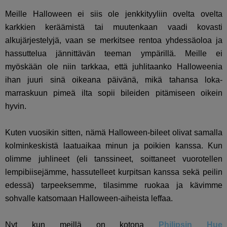
Meille Halloween ei siis ole jenkkityyliin ovelta ovelta
karkkien keräämistä tai muutenkaan vaadi kovasti
alkujärjestelyjä, vaan se merkitsee rentoa yhdessäoloa ja
hassuttelua jännittävän teeman ympärillä. Meille ei
myöskään ole niin tarkkaa, että juhlitaanko Halloweenia
ihan juuri sinä oikeana päivänä, mikä tahansa loka-
marraskuun pimeä ilta sopii bileiden pitämiseen oikein
hyvin.
Kuten vuosikin sitten, nämä Halloween-bileet olivat samalla
kolminkeskistä laatuaikaa minun ja poikien kanssa. Kun
olimme juhlineet (eli tanssineet, soittaneet vuorotellen
lempibiisejämme, hassutelleet kurpitsan kanssa sekä peilin
edessä) tarpeeksemme, tilasimme ruokaa ja kävimme
sohvalle katsomaan Halloween-aiheista leffaa.
Nyt kun meillä on kotona
Philipsin Hue