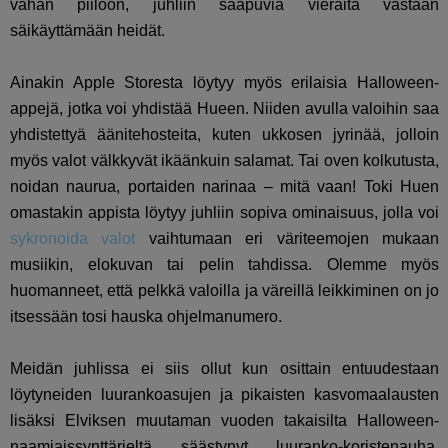
vähän piiloon, juhliin saapuvia vieraita vastaan
säikäyttämään heidät.
Ainakin Apple Storesta löytyy myös erilaisia Halloween-
appejä, jotka voi yhdistää Hueen. Niiden avulla valoihin saa
yhdistettyä äänitehosteita, kuten ukkosen jyrinää, jolloin
myös valot välkkyvät ikäänkuin salamat. Tai oven kolkutusta,
noidan naurua, portaiden narinaa – mitä vaan! Toki Huen
omastakin appista löytyy juhliin sopiva ominaisuus, jolla voi
sykronoida valot
vaihtumaan eri väriteemojen mukaan
musiikin, elokuvan tai pelin tahdissa. Olemme myös
huomanneet, että pelkkä valoilla ja väreillä leikkiminen on jo
itsessään tosi hauska ohjelmanumero.
Meidän juhlissa ei siis ollut kun osittain entuudestaan
löytyneiden luurankoasujen ja pikaisten kasvomaalausten
lisäksi Elviksen muutaman vuoden takaisilta Halloween-
naamiaissynttärieltä säästynyt luuranko-koristenauha,