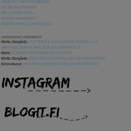
VIIMEISET VIIKOT RASKAANA
HEI ME MUUTETAAN!
HELLO BABY NRO 4
MOIKKA VANHA KOTI
SKIDIEN OMALLA RISTEILYLLÄ
VIIMEISIMMÄT KOMMENTIT
Minttu Storgårds
:
GLITTERIÄ & JUHLAHUMUA RISTEILYLLÄ
Juha Räty
:
SEINÄN MAALAUS KALKKIMAALILLA
Marie
:
ELÄMÄÄ HISSITTÖMÄSSÄ TALOSSA
Minttu Storgårds
:
MEISTÄKÖ LASTENSUOJELUN KRIISIPERHE?
Kiinnostunut
:
MEISTÄKÖ LASTENSUOJELUN KRIISIPERHE?