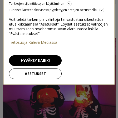
JUHLAT
Tarkkojen sijaintitietojen käyttäminen
Tunnista laitteet aktiivisesti pyydettyjen tietojen perusteella
21/10/2019
Voit tehdä tarkempia valintoja tai vastustaa oikeutettua
etua klikkaamalla “Asetukset”. Löydät asetukset valintojen
muuttamiseen myöhemmin sivun alareunasta linkillä
Toteutettu kaupallisessa yhteistyössä
Philips Hue
kanssa
“Evästeasetukset”.
Tietosuoja Kaleva Mediassa
HYVÄKSY KAIKKI
ASETUKSET