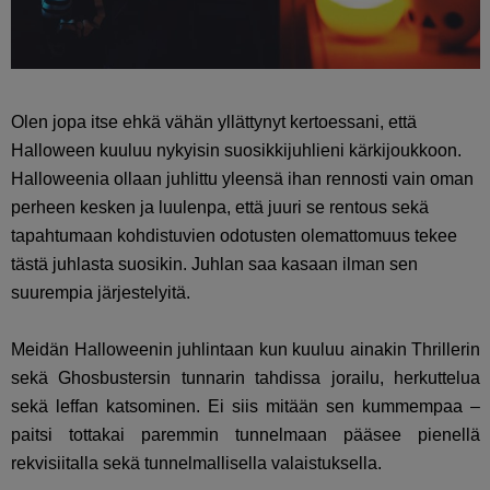
Olen jopa itse ehkä vähän yllättynyt kertoessani, että
Halloween kuuluu nykyisin suosikkijuhlieni kärkijoukkoon.
Halloweenia ollaan juhlittu yleensä ihan rennosti vain oman
perheen kesken ja luulenpa, että juuri se rentous sekä
tapahtumaan kohdistuvien odotusten olemattomuus tekee
tästä juhlasta suosikin. Juhlan saa kasaan ilman sen
suurempia järjestelyitä.
Meidän Halloweenin juhlintaan kun kuuluu ainakin Thrillerin
sekä Ghosbustersin tunnarin tahdissa jorailu, herkuttelua
sekä leffan katsominen. Ei siis mitään sen kummempaa –
paitsi tottakai paremmin tunnelmaan pääsee pienellä
rekvisiitalla sekä tunnelmallisella valaistuksella.