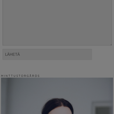
M I N T T U S T O R G Å R D S