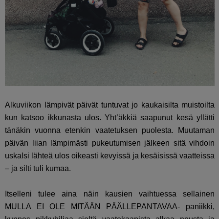
Alkuviikon lämpivät päivät tuntuvat jo kaukaisilta muistoilta
kun katsoo ikkunasta ulos. Yht’äkkiä saapunut kesä yllätti
tänäkin vuonna etenkin vaatetuksen puolesta. Muutaman
päivän liian lämpimästi pukeutumisen jälkeen sitä vihdoin
uskalsi lähteä ulos oikeasti kevyissä ja kesäisissä vaatteissa
– ja silti tuli kumaa.
Itselleni tulee aina näin kausien vaihtuessa sellainen
MULLA EI OLE MITÄÄN PÄÄLLEPANTAVAA- paniikki,