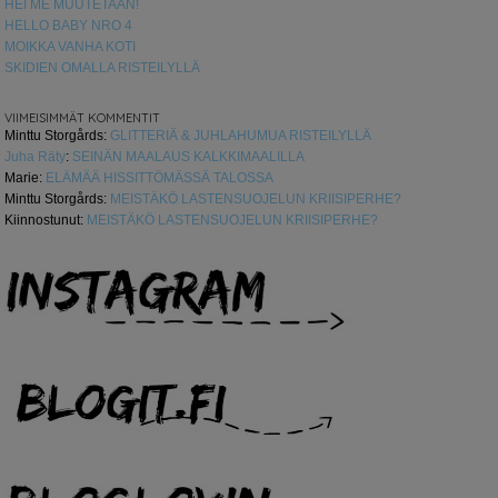
HEI ME MUUTETAAN!
HELLO BABY NRO 4
MOIKKA VANHA KOTI
SKIDIEN OMALLA RISTEILYLLÄ
VIIMEISIMMÄT KOMMENTIT
Minttu Storgårds
:
GLITTERIÄ & JUHLAHUMUA RISTEILYLLÄ
Juha Räty
:
SEINÄN MAALAUS KALKKIMAALILLA
Marie
:
ELÄMÄÄ HISSITTÖMÄSSÄ TALOSSA
Minttu Storgårds
:
MEISTÄKÖ LASTENSUOJELUN KRIISIPERHE?
Kiinnostunut
:
MEISTÄKÖ LASTENSUOJELUN KRIISIPERHE?