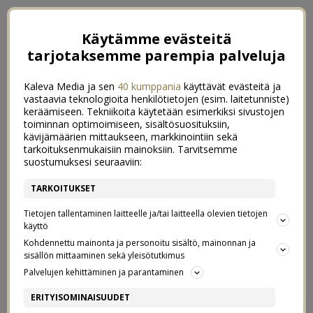
Käytämme evästeitä
tarjotaksemme parempia palveluja
Kaleva Media ja sen
40 kumppania
käyttävät evästeitä ja
vastaavia teknologioita henkilötietojen (esim. laitetunniste)
keräämiseen. Tekniikoita käytetään esimerkiksi sivustojen
toiminnan optimoimiseen, sisältösuosituksiin,
kävijämäärien mittaukseen, markkinointiin sekä
tarkoituksenmukaisiin mainoksiin. Tarvitsemme
suostumuksesi seuraaviin:
TARKOITUKSET
Tietojen tallentaminen laitteelle ja/tai laitteella olevien tietojen
käyttö
Kohdennettu mainonta ja personoitu sisältö, mainonnan ja
sisällön mittaaminen sekä yleisötutkimus
←
NYT GRILLATAAN
IHANAT PAMPULAT
→
Palvelujen kehittäminen ja parantaminen
ARKIKUVA 21/52
ERITYISOMINAISUUDET
0