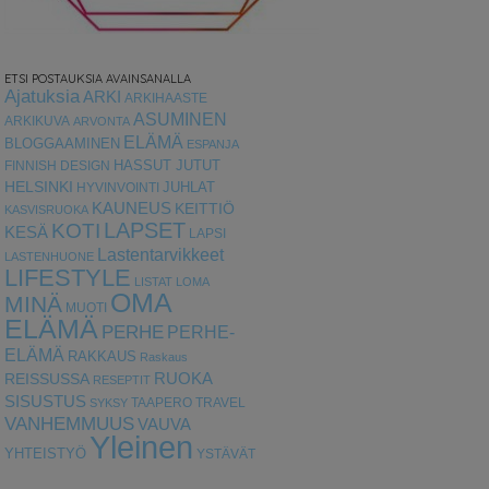
ETSI POSTAUKSIA AVAINSANALLA
Ajatuksia
ARKI
ARKIHAASTE
ASUMINEN
ARKIKUVA
ARVONTA
ELÄMÄ
BLOGGAAMINEN
ESPANJA
HASSUT JUTUT
FINNISH DESIGN
HELSINKI
HYVINVOINTI
JUHLAT
KAUNEUS
KEITTIÖ
KASVISRUOKA
LAPSET
KOTI
KESÄ
LAPSI
Lastentarvikkeet
LASTENHUONE
LIFESTYLE
LISTAT
LOMA
OMA
MINÄ
MUOTI
ELÄMÄ
PERHE
PERHE-
ELÄMÄ
RAKKAUS
Raskaus
RUOKA
REISSUSSA
RESEPTIT
SISUSTUS
TAAPERO
TRAVEL
SYKSY
VANHEMMUUS
VAUVA
Yleinen
YHTEISTYÖ
YSTÄVÄT