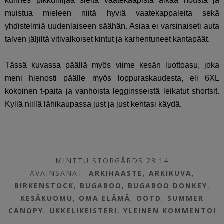
kunnes pikkuhiljaa sieltä vaatekaapista alkaa nousta ja
muistua mieleen niitä hyviä vaatekappaleita sekä
yhdistelmiä uudenlaiseen säähän. Asiaa ei varsinaiseti auta
talven jäljiltä vitivalkoiset kintut ja karhentuneet kantapäät.
Tässä kuvassa päällä myös viime kesän luottoasu, joka
meni hienosti päälle myös loppuraskaudesta, eli 6XL
kokoinen t-paita ja vanhoista legginsseistä leikatut shortsit.
Kyllä niillä lähikaupassa just ja just kehtasi käydä.
MINTTU STORGÅRDS 23:14
AVAINSANAT:
ARKIHAASTE
,
ARKIKUVA
,
BIRKENSTOCK
,
BUGABOO
,
BUGABOO DONKEY
,
KESÄKUOMU
,
OMA ELÄMÄ
,
OOTD
,
SUMMER
CANOPY
,
UKKELIKEISTERI
,
YLEINEN
KOMMENTOI