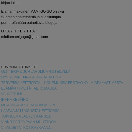
kirjaa lukien.
Elämänmakuinen MAMI GO GO on yksi
Suomen ensimmäisiä ja suosituimpia
perhe-elämään painottuvia blogeja.
O T A Y H T E Y T T Ä :
minttumamigogo@gmail.com
UUSIMMAT ARTIKKELIT
GLITTERIÄ & JUHLAHUMUA RISTEILYLLÄ
HYVIÄ, PAREMPIA & PARHAITA UNIA
TERVEISIÄ KEITTIÖSTÄ – KOKEMUKSIA FESTIVO KYLMIÖPAKASTIMESTA
ELÄMÄN IHMEITÄ TALTIOIMASSA
VAUVA TULI!
IHANA KESÄIHO
MITÄ PAKATA SAIRAALAKASSIIN
LAATUA JA LUKSUSTA KEITTIÖSSÄ
TUKHOLMA LASTEN KANSSA
VINKIT PAREMPAAN MUUTTOON
VIIMEISET VIIKOT RASKAANA