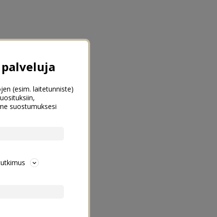
palveluja
jen (esim. laitetunniste)
uosituksiin,
emme suostumuksesi
tutkimus