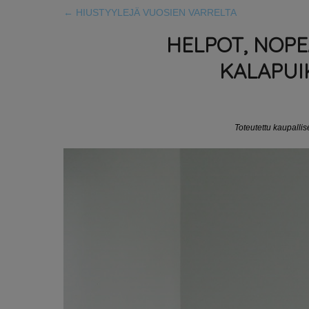
←
HIUSTYYLEJÄ VUOSIEN VARRELTA
HELPOT, NOPE
KALAPUI
Toteutettu kaupalli