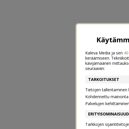
Käytämme
Kaleva Media ja sen
40
keräämiseen. Tekniikoit
kävijämäärien mittauks
seuraaviin:
TARKOITUKSET
Tietojen tallentaminen la
Kohdennettu mainonta j
Palvelujen kehittämine
ERITYISOMINAISUU
Tarkkojen sijaintitieto