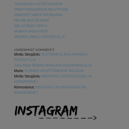
TUKHOLMA LASTEN KANSSA
VINKIT PAREMPAAN MUUTTOON
VIIMEISET VIIKOT RASKAANA
HEI ME MUUTETAAN!
HELLO BABY NRO 4
MOIKKA VANHA KOTI
SKIDIEN OMALLA RISTEILYLLÄ
VIIMEISIMMÄT KOMMENTIT
Minttu Storgårds
:
GLITTERIÄ & JUHLAHUMUA
RISTEILYLLÄ
Juha Räty
:
SEINÄN MAALAUS KALKKIMAALILLA
Marie
:
ELÄMÄÄ HISSITTÖMÄSSÄ TALOSSA
Minttu Storgårds
:
MEISTÄKÖ LASTENSUOJELUN
KRIISIPERHE?
Kiinnostunut
:
MEISTÄKÖ LASTENSUOJELUN
KRIISIPERHE?