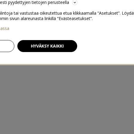
sesti pyydettyjen tietojen perusteella
lintoja tai vastustaa oikeutettua etua klikkaamalla “Asetukset”. Löydä
 sivun alareunasta linkillä “Evästeasetukset”.
iassa
HYVÄKSY KAIKKI