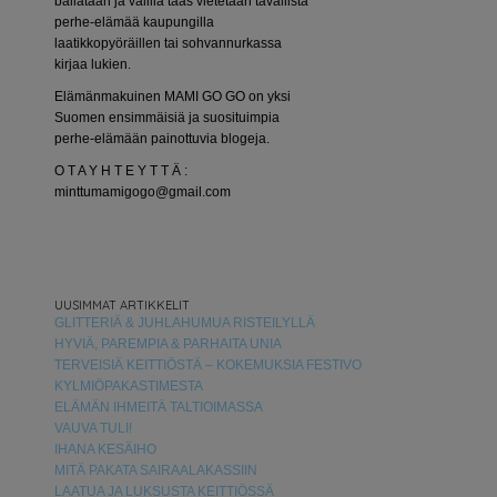
bailataan ja välillä taas vietetään tavallista
perhe-elämää kaupungilla
laatikkopyöräillen tai sohvannurkassa
kirjaa lukien.
Elämänmakuinen MAMI GO GO on yksi
Suomen ensimmäisiä ja suosituimpia
perhe-elämään painottuvia blogeja.
O T A Y H T E Y T T Ä :
minttumamigogo@gmail.com
UUSIMMAT ARTIKKELIT
GLITTERIÄ & JUHLAHUMUA RISTEILYLLÄ
HYVIÄ, PAREMPIA & PARHAITA UNIA
TERVEISIÄ KEITTIÖSTÄ – KOKEMUKSIA FESTIVO
KYLMIÖPAKASTIMESTA
ELÄMÄN IHMEITÄ TALTIOIMASSA
VAUVA TULI!
IHANA KESÄIHO
MITÄ PAKATA SAIRAALAKASSIIN
LAATUA JA LUKSUSTA KEITTIÖSSÄ