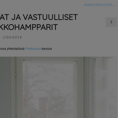
MAALISKUUSSA
→
AT JA VASTUULLISET
2
KKOHAMPPARIT
2/04/2019
sessa yhteistyössä
Finduksen
kanssa