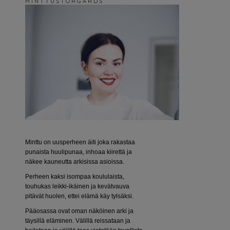
M I N T T U S T O R G Å R D S
Minttu on uusperheen äiti joka rakastaa
punaista huulipunaa, inhoaa kiirettä ja
näkee kauneutta arkisissa asioissa.
Perheen kaksi isompaa koululaista,
touhukas leikki-ikäinen ja kevätvauva
pitävät huolen, ettei elämä käy tylsäksi.
Pääosassa ovat oman näköinen arki ja
täysillä eläminen. Välillä reissataan ja