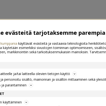
 evästeitä tarjotaksemme parempia 
 kumppania
käyttävät evästeitä ja vastaavia teknologioita henkilötieto
a käytetään esimerkiksi sivustojen toiminnan optimoimiseen, sisältös
een, markkinointiin sekä tarkoituksenmukaisiin mainoksiin. Tarvits
itteelle ja/tai laitteella olevien tietojen käyttö
a personoitu sisältö, mainonnan ja sisällön mittaaminen sekä yleisö
n ja parantaminen
DET
jen käyttäminen