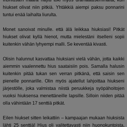
hiukset olivat niin pitkiä. Yhtäkkiä aiempi paksu ponnarini
tuntui enää laihalta liurulta.
Monet sanoivat minulle. että älä leikkaa hiuksiasi! Pitkät
hiukset olivat kyllä hienot, mutta mielestäni itselleni sopii
kuitenkin vähän lyhyempi malli. Se keventää kivasti.
Olisin halunnut kasvattaa hiuksiani vielä vähän, jotta kaikki
aiemmin vaalennettu hius saataisiin pois. Samalla halusin
kuitenkin pitää tukan sen verran pitkänä, että saisin sen
pienelle ponnarille. Olin myös ajatellut lahjoittaa hiukseni
järjestölle, joka valmistaa niistä peruukkeja syöpähoitojen
vuoksi hiuksensa menettäneille lapsille. Silloin niiden pitää
olla vähintään 17 senttiä pitkät.
Eilen hiukset sitten leikattiin – kampaajan mukaan hiuksista
lähti 25 senttiä! Hius oli valitettavasti niin huonokuntoista,