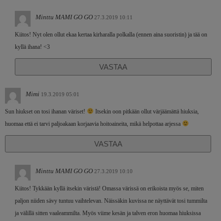
Minttu MAMI GO GO
27.3.2019 10:11
Kiitos! Nyt olen ollut ekaa kertaa kirharalla polkalla (ennen aina suoristin) ja tää on
kyllä ihana! <3
VASTAA
Mimi
19.3.2019 05:01
Sun hiukset on tosi ihanan väriset!
Itsekin oon pitkään ollut värjäämättä hiuksia,
huomaa että ei tarvi paljoakaan korjaavia hoitoaineita, mikä helpottaa arjessa
VASTAA
Minttu MAMI GO GO
27.3.2019 10:10
Kiitos! Tykkään kyllä itsekin väristä! Omassa värissä on erikoista myös se, miten
paljon niiden sävy tuntuu vaihtelevan. Näissäkin kuvissa ne näyttävät tosi tummilta
ja välillä sitten vaaleammilta. Myös viime kesän ja talven eron huomaa hiuksissa