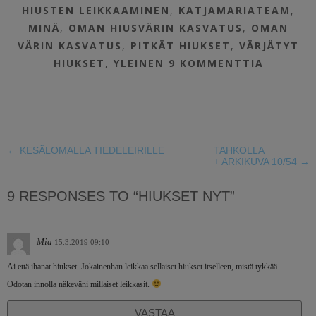
HIUSTEN LEIKKAAMINEN
,
KATJAMARIATEAM
,
MINÄ
,
OMAN HIUSVÄRIN KASVATUS
,
OMAN
VÄRIN KASVATUS
,
PITKÄT HIUKSET
,
VÄRJÄTYT
HIUKSET
,
YLEINEN
9 KOMMENTTIA
←
KESÄLOMALLA TIEDELEIRILLE
TAHKOLLA
+ ARKIKUVA 10/54
→
9 RESPONSES TO “HIUKSET NYT”
Mia
15.3.2019 09:10
Ai että ihanat hiukset. Jokainenhan leikkaa sellaiset hiukset itselleen, mistä tykkää.
Odotan innolla näkeväni millaiset leikkasit.
VASTAA