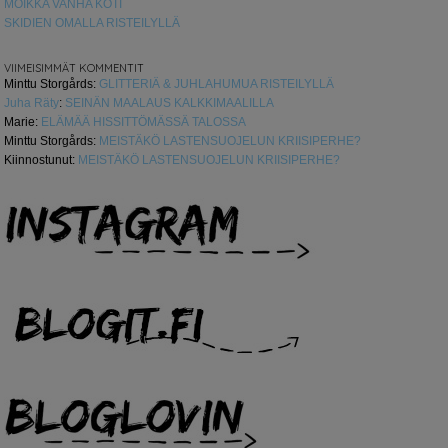
MOIKKA VANHA KOTI
SKIDIEN OMALLA RISTEILYLLÄ
VIIMEISIMMÄT KOMMENTIT
Minttu Storgårds
:
GLITTERIÄ & JUHLAHUMUA RISTEILYLLÄ
Juha Räty
:
SEINÄN MAALAUS KALKKIMAALILLA
Marie
:
ELÄMÄÄ HISSITTÖMÄSSÄ TALOSSA
Minttu Storgårds
:
MEISTÄKÖ LASTENSUOJELUN KRIISIPERHE?
Kiinnostunut
:
MEISTÄKÖ LASTENSUOJELUN KRIISIPERHE?