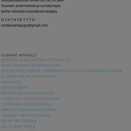
Elämänmakuinen MAMI GO GO on yksi
Suomen ensimmäisiä ja suosituimpia
perhe-elämään painottuvia blogeja.
O T A Y H T E Y T T Ä :
minttumamigogo@gmail.com
UUSIMMAT ARTIKKELIT
GLITTERIÄ & JUHLAHUMUA RISTEILYLLÄ
HYVIÄ, PAREMPIA & PARHAITA UNIA
TERVEISIÄ KEITTIÖSTÄ – KOKEMUKSIA FESTIVO KYLMIÖPAKASTIMESTA
ELÄMÄN IHMEITÄ TALTIOIMASSA
VAUVA TULI!
IHANA KESÄIHO
MITÄ PAKATA SAIRAALAKASSIIN
LAATUA JA LUKSUSTA KEITTIÖSSÄ
TUKHOLMA LASTEN KANSSA
VINKIT PAREMPAAN MUUTTOON
VIIMEISET VIIKOT RASKAANA
HEI ME MUUTETAAN!
HELLO BABY NRO 4