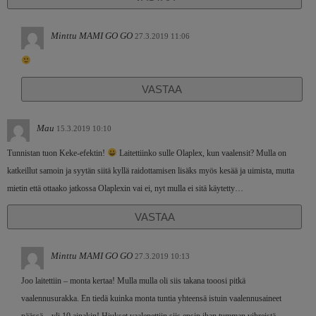
Minttu MAMI GO GO
27.3.2019 11:06
VASTAA
Mau
15.3.2019 10:10
Tunnistan tuon Keke-efektin!
Laitettiinko sulle Olaplex, kun vaalensit? Mulla on
katkeillut samoin ja syytän siitä kyllä raidottamisen lisäks myös kesää ja uimista, mutta
mietin että ottaako jatkossa Olaplexin vai ei, nyt mulla ei sitä käytetty…
VASTAA
Minttu MAMI GO GO
27.3.2019 10:13
Joo laitettiin – monta kertaa! Mulla mulla oli siis takana tooosi pitkä
vaalennusurakka. En tiedä kuinka monta tuntia yhteensä istuin vaalennusaineet
päässä – yli 10 ainakin! Hiukset vaalenettiin siis ensin ihan tumman vihreistä