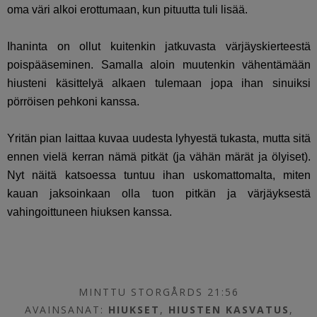
oma väri alkoi erottumaan, kun pituutta tuli lisää.
Ihaninta on ollut kuitenkin jatkuvasta värjäyskierteestä
poispääseminen. Samalla aloin muutenkin vähentämään
hiusteni käsittelyä alkaen tulemaan jopa ihan sinuiksi
pörröisen pehkoni kanssa.
Yritän pian laittaa kuvaa uudesta lyhyestä tukasta, mutta sitä
ennen vielä kerran nämä pitkät (ja vähän märät ja ölyiset).
Nyt näitä katsoessa tuntuu ihan uskomattomalta, miten
kauan jaksoinkaan olla tuon pitkän ja värjäyksestä
vahingoittuneen hiuksen kanssa.
MINTTU STORGÅRDS 21:56
AVAINSANAT:
HIUKSET
,
HIUSTEN KASVATUS
,