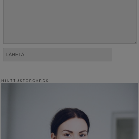
M I N T T U S T O R G Å R D S