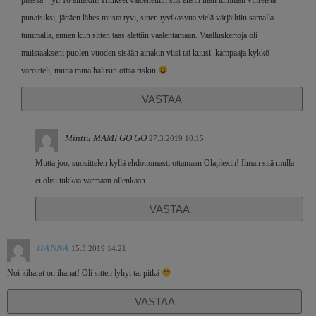
punaisiksi, jättäen lähes musta tyvi, sitten tyvikasvua vielä värjäiltiin samalla
tummalla, ennen kun sitten taas alettiin vaalentamaan. Vaalluskertoja oli
muistaakseni puolen vuoden sisään ainakin viisi tai kuusi. kampaaja kykkö
varoitteli, mutta minä halusin ottaa riskin
VASTAA
Minttu MAMI GO GO
27.3.2019 10:15
Mutta joo, suosittelen kyllä ehdottomasti ottamaan Olaplexin! Ilman sitä mulla
ei olisi tukkaa varmaan ollenkaan.
VASTAA
HANNA
15.3.2019 14:21
Noi kiharat on ihanat! Oli sitten lyhyt tai pitkä
VASTAA