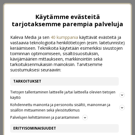
Käytämme evästeitä
tarjotaksemme parempia palveluja
Kaleva Media ja sen
40 kumppania
käyttävät evästeitä ja
vastaavia teknologioita henkilötietojen (esim. laitetunniste)
keräämiseen. Tekniikoita käytetään esimerkiksi sivustojen
toiminnan optimoimiseen, sisältösuosituksiin,
kävijämäärien mittaukseen, markkinointiin sekä
tarkoituksenmukaisiin mainoksiin. Tarvitsemme
suostumuksesi seuraaviin:
TARKOITUKSET
Tietojen tallentaminen laitteelle ja/tai laitteella olevien tietojen
käyttö
Kohdennettu mainonta ja personoitu sisältö, mainonnan ja
sisällön mittaaminen sekä yleisötutkimus
←
KESÄLOMALLA TIEDELEIRILLE
TAHKOLLA
Palvelujen kehittäminen ja parantaminen
+ ARKIKUVA 10/54
→
ERITYISOMINAISUUDET
HIUKSET NYT