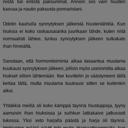
niistä tuli entistä paksummat. Annoin siis vain hiusten
kasvaa ja nautin paksusta ponnaristani.
Odotin kauhulla synnytyksen jälkeistä hiustenlähtöä. Kun
hiuksia ei koko raskausaianka juurikaan lähde, kuten niitä
normaalisti lähtee, tuntuu synnytyksen jälkeen sulkakato
ihan hirveältä.
Sanotaan, että hormonitoiminta alkaa tasaantua muutama
kuukausi synnytyksen jälkeen, jolloin myös useimmilta alkaa
hiukset silloin lähtemään. Itse kuvittelin jo säästyneeni tällä
kertaa tältä, mutta muutama kuukausi sitten se kuitenkin
alkoi.
Yhtäkkiä meillä oli koko kämppä täynnä hiustuppoja, tyyny
aamuisin ihan hiuksissa ja suihkun lattiakaivo jatkuvasti
tukossa. Yksi veto harjalla päästä ja harja oli täynnä.
Irtohiusten määrä näytti toki myös dramaattisemmalta, kun