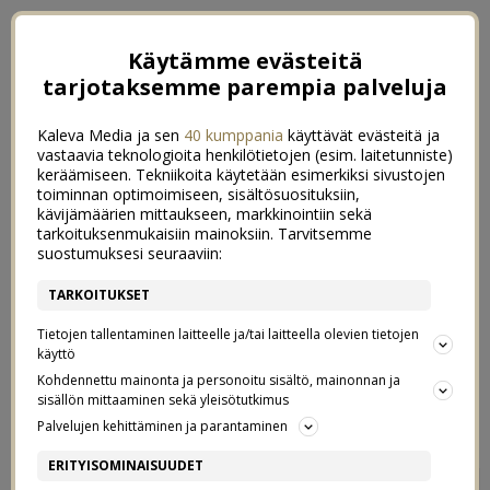
Käytämme evästeitä
tarjotaksemme parempia palveluja
Kaleva Media ja sen
40 kumppania
käyttävät evästeitä ja
vastaavia teknologioita henkilötietojen (esim. laitetunniste)
keräämiseen. Tekniikoita käytetään esimerkiksi sivustojen
toiminnan optimoimiseen, sisältösuosituksiin,
kävijämäärien mittaukseen, markkinointiin sekä
tarkoituksenmukaisiin mainoksiin. Tarvitsemme
suostumuksesi seuraaviin:
TARKOITUKSET
Tietojen tallentaminen laitteelle ja/tai laitteella olevien tietojen
käyttö
Kohdennettu mainonta ja personoitu sisältö, mainonnan ja
sisällön mittaaminen sekä yleisötutkimus
←
1 – FINNISH DESIGN SHOP
3 – IVANA HELSINKI
→
Palvelujen kehittäminen ja parantaminen
2 – PLASTEX
ERITYISOMINAISUUDET
572