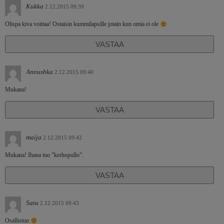
Kukka
2.12.2015 09:39
Olispa kiva voittaa! Ostaisin kummilapsille jotain kun omia ei ole
VASTAA
Annushka
2.12.2015 09:40
Mukana!
VASTAA
maija
2.12.2015 09:42
Mukana! Ihana tuo ”kerhopullo”.
VASTAA
Satu
2.12.2015 09:43
Osallistun