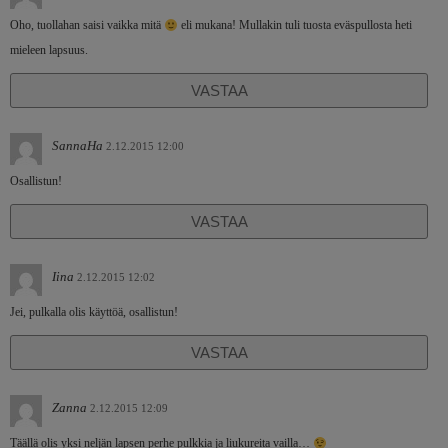
Oho, tuollahan saisi vaikka mitä
eli mukana! Mullakin tuli tuosta eväspullosta heti
mieleen lapsuus.
VASTAA
SannaHa
2.12.2015 12:00
Osallistun!
VASTAA
Iina
2.12.2015 12:02
Jei, pulkalla olis käyttöä, osallistun!
VASTAA
Zanna
2.12.2015 12:09
Täällä olis yksi neljän lapsen perhe pulkkia ja liukureita vailla…