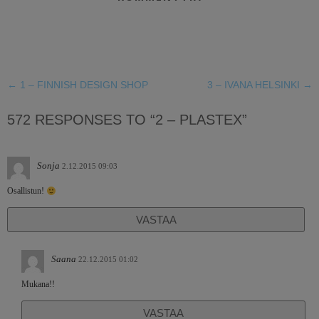
←
1 – FINNISH DESIGN SHOP
3 – IVANA HELSINKI
→
572 RESPONSES TO “2 – PLASTEX”
Sonja
2.12.2015 09:03
Osallistun!
VASTAA
Saana
22.12.2015 01:02
Mukana!!
VASTAA