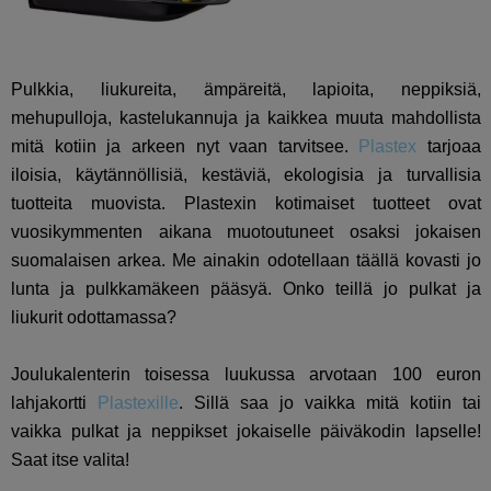
Pulkkia, liukureita, ämpäreitä, lapioita, neppiksiä,
mehupulloja, kastelukannuja ja kaikkea muuta mahdollista
mitä kotiin ja arkeen nyt vaan tarvitsee.
Plastex
tarjoaa
iloisia, käytännöllisiä, kestäviä, ekologisia ja turvallisia
tuotteita muovista. Plastexin kotimaiset tuotteet ovat
vuosikymmenten aikana muotoutuneet osaksi jokaisen
suomalaisen arkea. Me ainakin odotellaan täällä kovasti jo
lunta ja pulkkamäkeen pääsyä. Onko teillä jo pulkat ja
liukurit odottamassa?
Joulukalenterin toisessa luukussa arvotaan 100 euron
lahjakortti
Plastexille
. Sillä saa jo vaikka mitä kotiin tai
vaikka pulkat ja neppikset jokaiselle päiväkodin lapselle!
Saat itse valita!