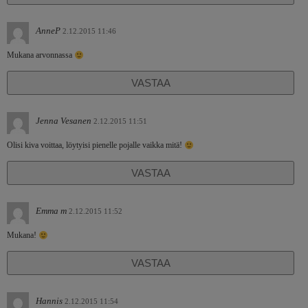
AnneP
2.12.2015 11:46
Mukana arvonnassa
VASTAA
Jenna Vesanen
2.12.2015 11:51
Olisi kiva voittaa, löytyisi pienelle pojalle vaikka mitä!
VASTAA
Emma m
2.12.2015 11:52
Mukana!
VASTAA
Hannis
2.12.2015 11:54