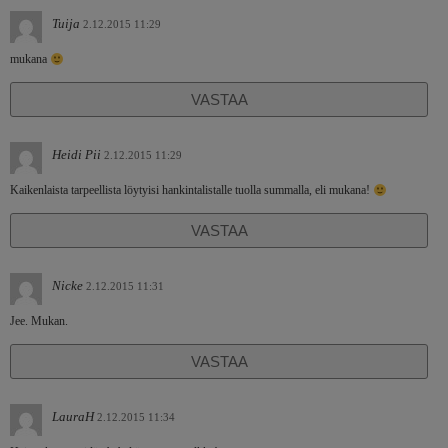
Tuija
2.12.2015 11:29
mukana
VASTAA
Heidi Pii
2.12.2015 11:29
Kaikenlaista tarpeellista löytyisi hankintalistalle tuolla summalla, eli mukana!
VASTAA
Nicke
2.12.2015 11:31
Jee. Mukan.
VASTAA
LauraH
2.12.2015 11:34