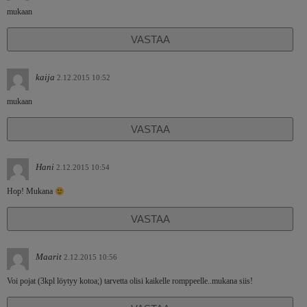
mukaan
VASTAA
kaija
2.12.2015 10:52
mukaan
VASTAA
Hani
2.12.2015 10:54
Hop! Mukana
VASTAA
Maarit
2.12.2015 10:56
Voi pojat (3kpl löytyy kotoa;) tarvetta olisi kaikelle romppeelle..mukana siis!