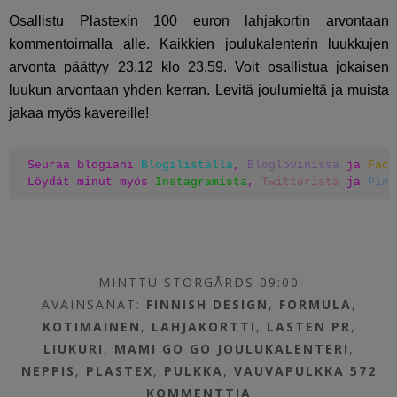
Osallistu Plastexin 100 euron lahjakortin arvontaan
kommentoimalla alle. Kaikkien joulukalenterin luukkujen
arvonta päättyy 23.12 klo 23.59. Voit osallistua jokaisen
luukun arvontaan yhden kerran. Levitä joulumieltä ja muista
jakaa myös kavereille!
Seuraa blogiani 
Blogilistalla
, 
Bloglovinissa
 ja 
Face
Löydät minut myös 
Instagramista
, 
Twitteristä
 ja 
Pint
MINTTU STORGÅRDS 09:00
AVAINSANAT:
FINNISH DESIGN
,
FORMULA
,
KOTIMAINEN
,
LAHJAKORTTI
,
LASTEN PR
,
LIUKURI
,
MAMI GO GO JOULUKALENTERI
,
NEPPIS
,
PLASTEX
,
PULKKA
,
VAUVAPULKKA
572
KOMMENTTIA