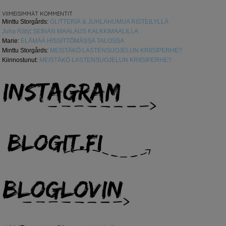
VIIMEISIMMÄT KOMMENTIT
Minttu Storgårds
:
GLITTERIÄ & JUHLAHUMUA RISTEILYLLÄ
Juha Räty
:
SEINÄN MAALAUS KALKKIMAALILLA
Marie
:
ELÄMÄÄ HISSITTÖMÄSSÄ TALOSSA
Minttu Storgårds
:
MEISTÄKÖ LASTENSUOJELUN KRIISIPERHE?
Kiinnostunut
:
MEISTÄKÖ LASTENSUOJELUN KRIISIPERHE?