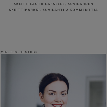
SKEITTILAUTA LAPSELLE
,
SUVILAHDEN
SKEITTIPARKKI
,
SUVILAHTI
2 KOMMENTTIA
M I N T T U S T O R G Å R D S