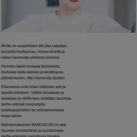
Minttu on uusperheen äiti joka rakastaa
punaista huulipunaa, inhoaa kiirettä ja
näkee kauneutta arkisissa asioissa.
Perheen kaksi isompaa koululaista,
touhukas leikki-ikäinen ja kevätvauva
pitävät huolen, ettei elämä käy tylsäksi.
Pääosassa ovat oman näköinen arki ja
täysillä eläminen. Välillä reissataan ja
bailataan ja välillä taas vietetään tavallista
perhe-elämää kaupungilla
laatikkopyöräillen tai sohvannurkassa
kirjaa lukien.
Elämänmakuinen MAMI GO GO on yksi
Suomen ensimmäisiä ja suosituimpia
perhe-elämään painottuvia blogeja.