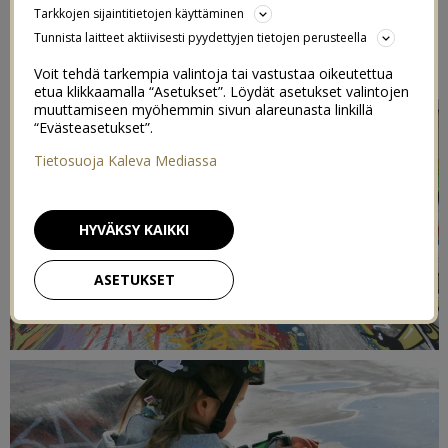
Tarkkojen sijaintitietojen käyttäminen
6/05/2014
Tunnista laitteet aktiivisesti pyydettyjen tietojen perusteella
Voit tehdä tarkempia valintoja tai vastustaa oikeutettua
etua klikkaamalla “Asetukset”. Löydät asetukset valintojen
muuttamiseen myöhemmin sivun alareunasta linkillä
“Evästeasetukset”.
Tietosuoja Kaleva Mediassa
HYVÄKSY KAIKKI
ASETUKSET