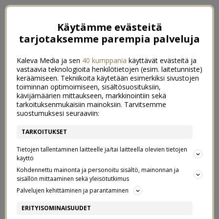
Käytämme evästeitä
tarjotaksemme parempia palveluja
Kaleva Media ja sen
40 kumppania
käyttävät evästeitä ja
vastaavia teknologioita henkilötietojen (esim. laitetunniste)
keräämiseen. Tekniikoita käytetään esimerkiksi sivustojen
toiminnan optimoimiseen, sisältösuosituksiin,
kävijämäärien mittaukseen, markkinointiin sekä
tarkoituksenmukaisiin mainoksiin. Tarvitsemme
suostumuksesi seuraaviin:
TARKOITUKSET
Tietojen tallentaminen laitteelle ja/tai laitteella olevien tietojen
käyttö
Kohdennettu mainonta ja personoitu sisältö, mainonnan ja
sisällön mittaaminen sekä yleisötutkimus
Palvelujen kehittäminen ja parantaminen
SUVILAHDEN
2
ERITYISOMINAISUUDET
SKEITTIPARKISSA