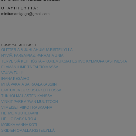
O T A Y H T E Y T T Ä :
minttumamigogo@gmail.com
UUSIMMAT ARTIKKELIT
GLITTERIÄ & JUHLAHUMUA RISTEILYLLÄ
HYVIÄ, PAREMPIA & PARHAITA UNIA
TERVEISIÄ KEITTIÖSTÄ – KOKEMUKSIA FESTIVO KYLMIÖPAKASTIMESTA
ELÄMÄN IHMEITÄ TALTIOIMASSA
VAUVA TULI!
IHANA KESÄIHO
MITÄ PAKATA SAIRAALAKASSIIN
LAATUA JA LUKSUSTA KEITTIÖSSÄ
TUKHOLMA LASTEN KANSSA
VINKIT PAREMPAAN MUUTTOON
VIIMEISET VIIKOT RASKAANA
HEI ME MUUTETAAN!
HELLO BABY NRO 4
MOIKKA VANHA KOTI
SKIDIEN OMALLA RISTEILYLLÄ