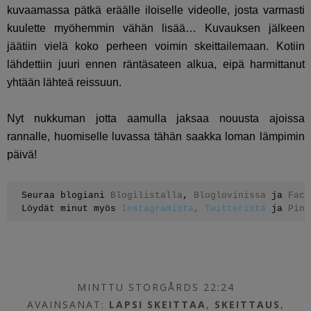
kuvaamassa pätkä eräälle iloiselle videolle, josta varmasti
kuulette myöhemmin vähän lisää… Kuvauksen jälkeen
jäätiin vielä koko perheen voimin skeittailemaan. Kotiin
lähdettiin juuri ennen räntäsateen alkua, eipä harmittanut
yhtään lähteä reissuun.
Nyt nukkuman jotta aamulla jaksaa nouusta ajoissa
rannalle, huomiselle luvassa tähän saakka loman lämpimin
päivä!
Seuraa blogiani 
Blogilistalla
, 
Bloglovinissa
 ja 
Face
Löydät minut myös 
Instagramista
, 
Twitteristä
 ja 
Pint
MINTTU STORGÅRDS 22:24
AVAINSANAT:
LAPSI SKEITTAA
,
SKEITTAUS
,