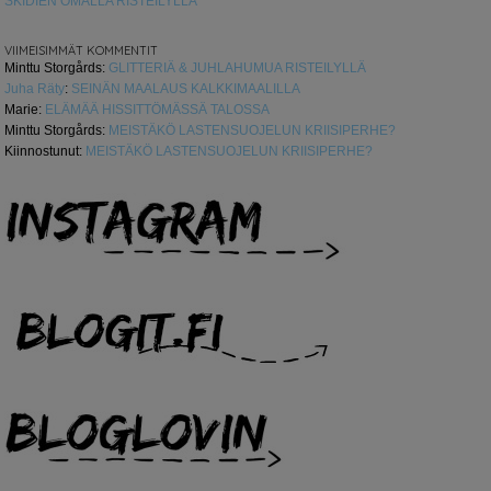
SKIDIEN OMALLA RISTEILYLLÄ
VIIMEISIMMÄT KOMMENTIT
Minttu Storgårds
:
GLITTERIÄ & JUHLAHUMUA RISTEILYLLÄ
Juha Räty
:
SEINÄN MAALAUS KALKKIMAALILLA
Marie
:
ELÄMÄÄ HISSITTÖMÄSSÄ TALOSSA
Minttu Storgårds
:
MEISTÄKÖ LASTENSUOJELUN KRIISIPERHE?
Kiinnostunut
:
MEISTÄKÖ LASTENSUOJELUN KRIISIPERHE?