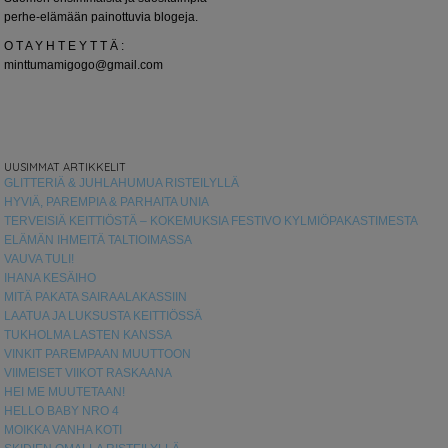
perhe-elämään painottuvia blogeja.
O T A Y H T E Y T T Ä :
minttumamigogo@gmail.com
UUSIMMAT ARTIKKELIT
GLITTERIÄ & JUHLAHUMUA RISTEILYLLÄ
HYVIÄ, PAREMPIA & PARHAITA UNIA
TERVEISIÄ KEITTIÖSTÄ – KOKEMUKSIA FESTIVO KYLMIÖPAKASTIMESTA
ELÄMÄN IHMEITÄ TALTIOIMASSA
VAUVA TULI!
IHANA KESÄIHO
MITÄ PAKATA SAIRAALAKASSIIN
LAATUA JA LUKSUSTA KEITTIÖSSÄ
TUKHOLMA LASTEN KANSSA
VINKIT PAREMPAAN MUUTTOON
VIIMEISET VIIKOT RASKAANA
HEI ME MUUTETAAN!
HELLO BABY NRO 4
MOIKKA VANHA KOTI