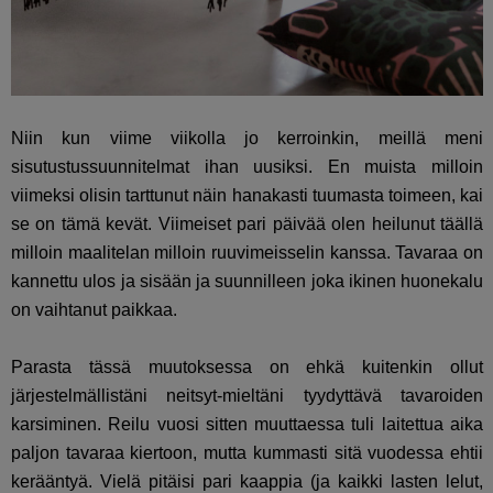
Niin kun viime viikolla jo kerroinkin, meillä meni
sisutustussuunnitelmat ihan uusiksi. En muista milloin
viimeksi olisin tarttunut näin hanakasti tuumasta toimeen, kai
se on tämä kevät. Viimeiset pari päivää olen heilunut täällä
milloin maalitelan milloin ruuvimeisselin kanssa. Tavaraa on
kannettu ulos ja sisään ja suunnilleen joka ikinen huonekalu
on vaihtanut paikkaa.
Parasta tässä muutoksessa on ehkä kuitenkin ollut
järjestelmällistäni neitsyt-mieltäni tyydyttävä tavaroiden
karsiminen. Reilu vuosi sitten muuttaessa tuli laitettua aika
paljon tavaraa kiertoon, mutta kummasti sitä vuodessa ehtii
kerääntyä. Vielä pitäisi pari kaappia (ja kaikki lasten lelut,