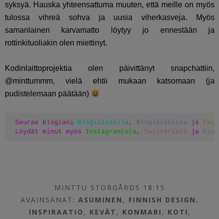
syksyä. Hauska yhteensattuma muuten, että meille on myös
tulossa vihreä sohva ja uusia viherkasveja. Myös
samanlainen karvamatto löytyy jo ennestään ja
rottinkituoliakin olen miettinyt.
Kodinlaittoprojektia olen päivittänyt snapchattiin,
@minttummm, vielä ehtii mukaan katsomaan (ja
pudistelemaan päätään)
Seuraa blogiani 
Blogilistalla
, 
Bloglovinissa
 ja 
Face
Löydät minut myös 
Instagramista
, 
Twitteristä
 ja 
Pint
MINTTU STORGÅRDS 18:15
AVAINSANAT:
ASUMINEN
,
FINNISH DESIGN
,
INSPIRAATIO
,
KEVÄT
,
KONMARI
,
KOTI
,