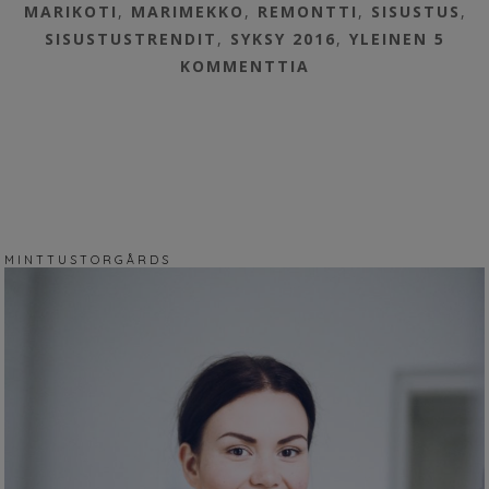
MARIKOTI
,
MARIMEKKO
,
REMONTTI
,
SISUSTUS
,
SISUSTUSTRENDIT
,
SYKSY 2016
,
YLEINEN
5
KOMMENTTIA
M I N T T U S T O R G Å R D S