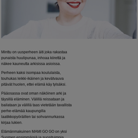
Minttu on uusperheen äiti joka rakastaa
punaista huulipunaa, inhoaa kiirettä ja
näkee kauneutta arkisissa asioissa.
Perheen kaksi isompaa koululaista,
touhukas leikki-ikäinen ja kevätvauva
pitävät huolen, ettei elämä käy tylsäksi.
Pääosassa ovat oman näköinen arki ja
täysillä eläminen. Välillä reissataan ja
bailataan ja välillä taas vietetään tavallista
perhe-elämää kaupungilla
laatikkopyöräillen tai sohvannurkassa
kirjaa lukien.
Elämänmakuinen MAMI GO GO on yksi
Suomen ensimmäisiä ja suosituimpia