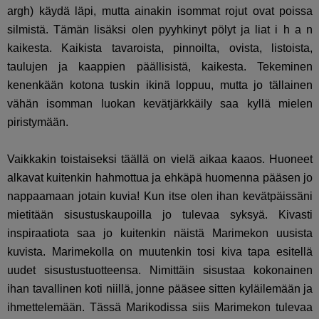
argh) käydä läpi, mutta ainakin isommat rojut ovat poissa
silmistä. Tämän lisäksi olen pyyhkinyt pölyt ja liat i h a n
kaikesta. Kaikista tavaroista, pinnoilta, ovista, listoista,
taulujen ja kaappien päällisistä, kaikesta. Tekeminen
kenenkään kotona tuskin ikinä loppuu, mutta jo tällainen
vähän isomman luokan kevätjärkkäily saa kyllä mielen
piristymään.
Vaikkakin toistaiseksi täällä on vielä aikaa kaaos. Huoneet
alkavat kuitenkin hahmottua ja ehkäpä huomenna pääsen jo
nappaamaan jotain kuvia! Kun itse olen ihan kevätpäissäni
mietitään sisustuskaupoilla jo tulevaa syksyä. Kivasti
inspiraatiota saa jo kuitenkin näistä Marimekon uusista
kuvista. Marimekolla on muutenkin tosi kiva tapa esitellä
uudet sisustustuotteensa. Nimittäin sisustaa kokonainen
ihan tavallinen koti niillä, jonne pääsee sitten kyläilemään ja
ihmettelemään. Tässä Marikodissa siis Marimekon tulevaa