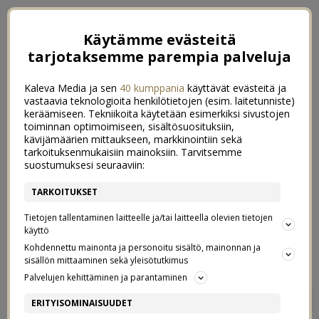
Käytämme evästeitä
tarjotaksemme parempia palveluja
Kaleva Media ja sen
40 kumppania
käyttävät evästeitä ja
vastaavia teknologioita henkilötietojen (esim. laitetunniste)
keräämiseen. Tekniikoita käytetään esimerkiksi sivustojen
toiminnan optimoimiseen, sisältösuosituksiin,
kävijämäärien mittaukseen, markkinointiin sekä
tarkoituksenmukaisiin mainoksiin. Tarvitsemme
suostumuksesi seuraaviin:
TARKOITUKSET
Tietojen tallentaminen laitteelle ja/tai laitteella olevien tietojen
käyttö
Kohdennettu mainonta ja personoitu sisältö, mainonnan ja
sisällön mittaaminen sekä yleisötutkimus
Palvelujen kehittäminen ja parantaminen
OMAN ELÄMÄNI KONMARINA
5
ERITYISOMINAISUUDET
TÄSSÄ