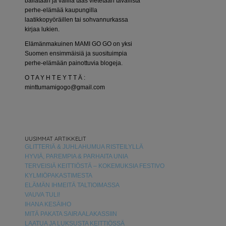
bailataan ja välillä taas vietetään tavallista
perhe-elämää kaupungilla
laatikkopyöräillen tai sohvannurkassa
kirjaa lukien.
Elämänmakuinen MAMI GO GO on yksi
Suomen ensimmäisiä ja suosituimpia
perhe-elämään painottuvia blogeja.
O T A Y H T E Y T T Ä :
minttumamigogo@gmail.com
UUSIMMAT ARTIKKELIT
GLITTERIÄ & JUHLAHUMUA RISTEILYLLÄ
HYVIÄ, PAREMPIA & PARHAITA UNIA
TERVEISIÄ KEITTIÖSTÄ – KOKEMUKSIA FESTIVO
KYLMIÖPAKASTIMESTA
ELÄMÄN IHMEITÄ TALTIOIMASSA
VAUVA TULI!
IHANA KESÄIHO
MITÄ PAKATA SAIRAALAKASSIIN
LAATUA JA LUKSUSTA KEITTIÖSSÄ