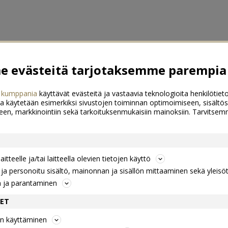
 evästeitä tarjotaksemme parempia 
 kumppania
käyttävät evästeitä ja vastaavia teknologioita henkilötieto
a käytetään esimerkiksi sivustojen toiminnan optimoimiseen, sisältös
een, markkinointiin sekä tarkoituksenmukaisiin mainoksiin. Tarvits
itteelle ja/tai laitteella olevien tietojen käyttö
a personoitu sisältö, mainonnan ja sisällön mittaaminen sekä yleisö
n ja parantaminen
DET
jen käyttäminen