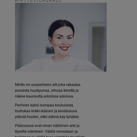
M I N T T U S T O R G Å R D S
Minttu on uusperheen äiti joka rakastaa
punaista huulipunaa, inhoaa kiirettä ja
näkee kauneutta arkisissa asioissa.
Perheen kaksi isompaa koululaista,
touhukas leikki-ikäinen ja kevätvauva
pitävät huolen, ettei elämä käy tylsäksi.
Pääosassa ovat oman näköinen arki ja
täysillä eläminen. Välillä reissataan ja