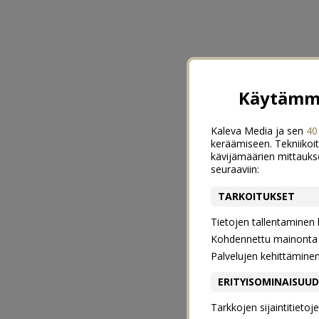
Käytämme
Kaleva Media ja sen
40
keräämiseen. Tekniikoit
kävijämäärien mittauks
seuraaviin:
TARKOITUKSET
Tietojen tallentaminen la
Kohdennettu mainonta j
Palvelujen kehittämine
ERITYISOMINAISUU
Tarkkojen sijaintitieto