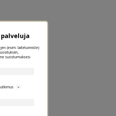
palveluja
jen (esim. laitetunniste)
uosituksiin,
emme suostumuksesi
tutkimus