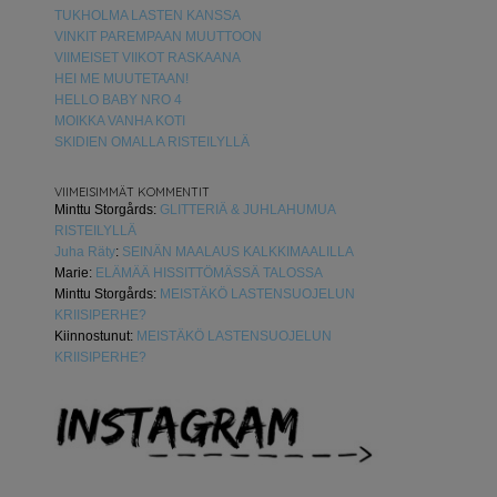
TUKHOLMA LASTEN KANSSA
VINKIT PAREMPAAN MUUTTOON
VIIMEISET VIIKOT RASKAANA
HEI ME MUUTETAAN!
HELLO BABY NRO 4
MOIKKA VANHA KOTI
SKIDIEN OMALLA RISTEILYLLÄ
VIIMEISIMMÄT KOMMENTIT
Minttu Storgårds
:
GLITTERIÄ & JUHLAHUMUA
RISTEILYLLÄ
Juha Räty
:
SEINÄN MAALAUS KALKKIMAALILLA
Marie
:
ELÄMÄÄ HISSITTÖMÄSSÄ TALOSSA
Minttu Storgårds
:
MEISTÄKÖ LASTENSUOJELUN
KRIISIPERHE?
Kiinnostunut
:
MEISTÄKÖ LASTENSUOJELUN
KRIISIPERHE?