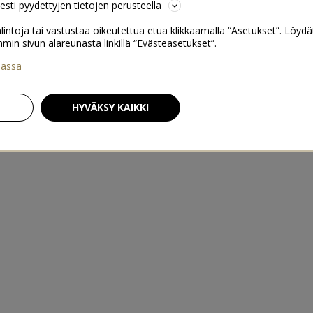
sesti pyydettyjen tietojen perusteella
lintoja tai vastustaa oikeutettua etua klikkaamalla “Asetukset”. Löydä
 sivun alareunasta linkillä “Evästeasetukset”.
iassa
HYVÄKSY KAIKKI