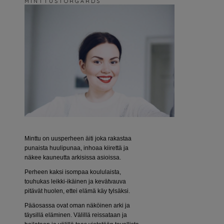
M I N T T U S T O R G Å R D S
Minttu on uusperheen äiti joka rakastaa
punaista huulipunaa, inhoaa kiirettä ja
näkee kauneutta arkisissa asioissa.
Perheen kaksi isompaa koululaista,
touhukas leikki-ikäinen ja kevätvauva
pitävät huolen, ettei elämä käy tylsäksi.
Pääosassa ovat oman näköinen arki ja
täysillä eläminen. Välillä reissataan ja