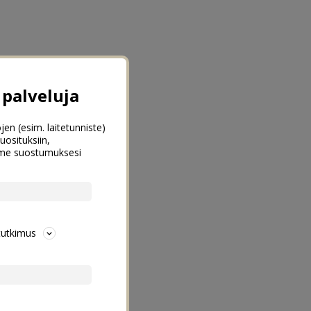
palveluja
jen (esim. laitetunniste)
uosituksiin,
emme suostumuksesi
tutkimus