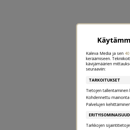
Käytämme
Kaleva Media ja sen
40
keräämiseen. Tekniikoit
kävijämäärien mittauks
seuraaviin:
TARKOITUKSET
Tietojen tallentaminen la
Kohdennettu mainonta j
Palvelujen kehittämine
ERITYISOMINAISUU
Tarkkojen sijaintitieto