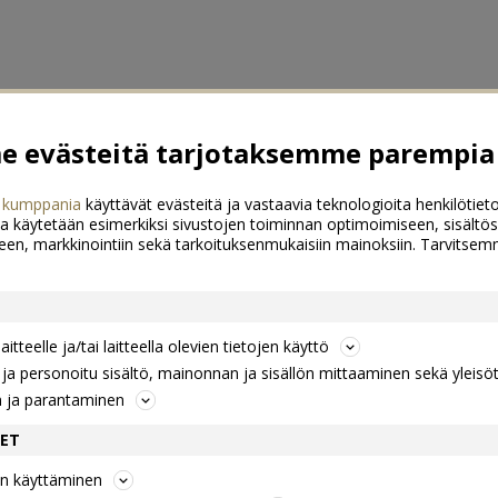
 evästeitä tarjotaksemme parempia 
 kumppania
käyttävät evästeitä ja vastaavia teknologioita henkilötieto
a käytetään esimerkiksi sivustojen toiminnan optimoimiseen, sisältös
een, markkinointiin sekä tarkoituksenmukaisiin mainoksiin. Tarvits
itteelle ja/tai laitteella olevien tietojen käyttö
a personoitu sisältö, mainonnan ja sisällön mittaaminen sekä yleisö
n ja parantaminen
DET
jen käyttäminen