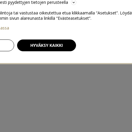
sesti pyydettyjen tietojen perusteella
lintoja tai vastustaa oikeutettua etua klikkaamalla “Asetukset”. Löydä
 sivun alareunasta linkillä “Evästeasetukset”.
iassa
HYVÄKSY KAIKKI