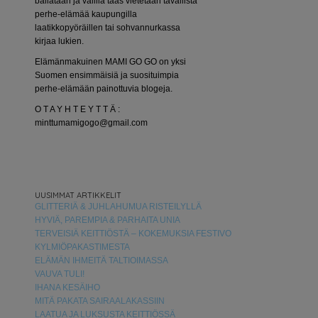
bailataan ja välillä taas vietetään tavallista
perhe-elämää kaupungilla
laatikkopyöräillen tai sohvannurkassa
kirjaa lukien.
Elämänmakuinen MAMI GO GO on yksi
Suomen ensimmäisiä ja suosituimpia
perhe-elämään painottuvia blogeja.
O T A Y H T E Y T T Ä :
minttumamigogo@gmail.com
UUSIMMAT ARTIKKELIT
GLITTERIÄ & JUHLAHUMUA RISTEILYLLÄ
HYVIÄ, PAREMPIA & PARHAITA UNIA
TERVEISIÄ KEITTIÖSTÄ – KOKEMUKSIA FESTIVO
KYLMIÖPAKASTIMESTA
ELÄMÄN IHMEITÄ TALTIOIMASSA
VAUVA TULI!
IHANA KESÄIHO
MITÄ PAKATA SAIRAALAKASSIIN
LAATUA JA LUKSUSTA KEITTIÖSSÄ