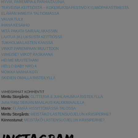
HYVIÄ, PAREMPIA & PARHAITA UNIA
TERVEISIÄ KEITTIÖSTÄ – KOKEMUKSIA FESTIVO KYLMIÖPAKASTIMESTA
ELÄMÄN IHMEITÄ TALTIOIMASSA
VAUVA TULI!
IHANA KESÄIHO
MITÄ PAKATA SAIRAALAKASSIIN
LAATUA JA LUKSUSTA KEITTIÖSSÄ
TUKHOLMA LASTEN KANSSA
VINKIT PAREMPAAN MUUTTOON
VIIMEISET VIIKOT RASKAANA
HEI ME MUUTETAAN!
HELLO BABY NRO 4
MOIKKA VANHA KOTI
SKIDIEN OMALLA RISTEILYLLÄ
VIIMEISIMMÄT KOMMENTIT
Minttu Storgårds
:
GLITTERIÄ & JUHLAHUMUA RISTEILYLLÄ
Juha Räty
:
SEINÄN MAALAUS KALKKIMAALILLA
Marie
:
ELÄMÄÄ HISSITTÖMÄSSÄ TALOSSA
Minttu Storgårds
:
MEISTÄKÖ LASTENSUOJELUN KRIISIPERHE?
Kiinnostunut
:
MEISTÄKÖ LASTENSUOJELUN KRIISIPERHE?