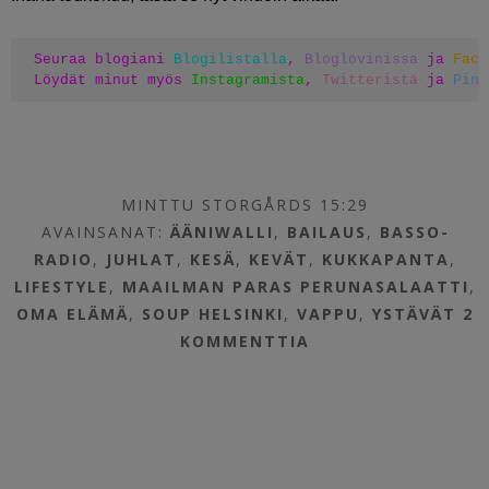
Seuraa blogiani 
Blogilistalla
, 
Bloglovinissa
 ja 
Face
Löydät minut myös 
Instagramista
, 
Twitteristä
 ja 
Pint
MINTTU STORGÅRDS 15:29
AVAINSANAT:
ÄÄNIWALLI
,
BAILAUS
,
BASSO-
RADIO
,
JUHLAT
,
KESÄ
,
KEVÄT
,
KUKKAPANTA
,
LIFESTYLE
,
MAAILMAN PARAS PERUNASALAATTI
,
OMA ELÄMÄ
,
SOUP HELSINKI
,
VAPPU
,
YSTÄVÄT
2
KOMMENTTIA