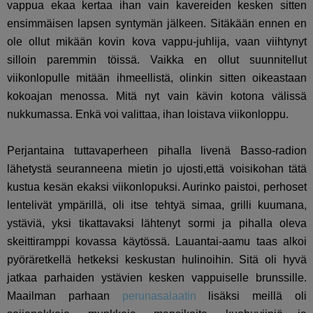
vappua ekaa kertaa ihan vain kavereiden kesken sitten
ensimmäisen lapsen syntymän jälkeen. Sitäkään ennen en
ole ollut mikään kovin kova vappu-juhlija, vaan viihtynyt
silloin paremmin töissä. Vaikka en ollut suunnitellut
viikonlopulle mitään ihmeellistä, olinkin sitten oikeastaan
kokoajan menossa. Mitä nyt vain kävin kotona välissä
nukkumassa. Enkä voi valittaa, ihan loistava viikonloppu.
Perjantaina tuttavaperheen pihalla livenä Basso-radion
lähetystä seuranneena mietin jo ujosti,että voisikohan tätä
kustua kesän ekaksi viikonlopuksi. Aurinko paistoi, perhoset
lentelivät ympärillä, oli itse tehtyä simaa, grilli kuumana,
ystäviä, yksi tikattavaksi lähtenyt sormi ja pihalla oleva
skeittiramppi kovassa käytössä. Lauantai-aamu taas alkoi
pyöräretkellä hetkeksi keskustan hulinoihin. Sitä oli hyvä
jatkaa parhaiden ystävien kesken vappuiselle brunssille.
Maailman parhaan
perunasalaatin
lisäksi meillä oli