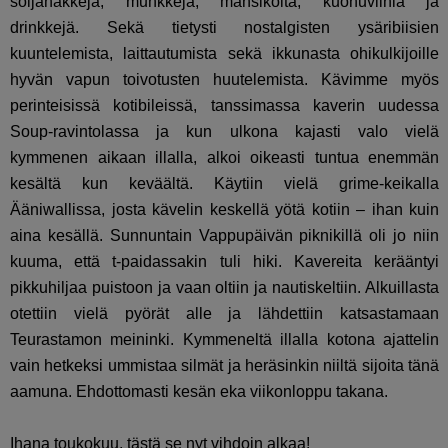
soijanakkeja, munkkeja, mansikoita, kuohuviiniä ja
drinkkejä. Sekä tietysti nostalgisten ysäribiisien
kuuntelemista, laittautumista sekä ikkunasta ohikulkijoille
hyvän vapun toivotusten huutelemista. Kävimme myös
perinteisissä kotibileissä, tanssimassa kaverin uudessa
Soup-ravintolassa ja kun ulkona kajasti valo vielä
kymmenen aikaan illalla, alkoi oikeasti tuntua enemmän
kesältä kun keväältä. Käytiin vielä grime-keikalla
Ääniwallissa, josta kävelin keskellä yötä kotiin – ihan kuin
aina kesällä. Sunnuntain Vappupäivän piknikillä oli jo niin
kuuma, että t-paidassakin tuli hiki. Kavereita kerääntyi
pikkuhiljaa puistoon ja vaan oltiin ja nautiskeltiin. Alkuillasta
otettiin vielä pyörät alle ja lähdettiin katsastamaan
Teurastamon meininki. Kymmeneltä illalla kotona ajattelin
vain hetkeksi ummistaa silmät ja heräsinkin niiltä sijoita tänä
aamuna. Ehdottomasti kesän eka viikonloppu takana.
Ihana toukokuu, tästä se nyt vihdoin alkaa!