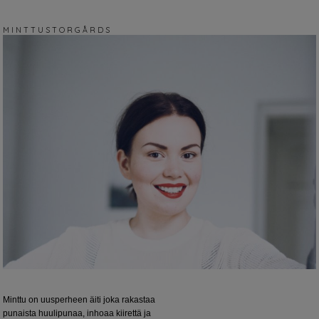
M I N T T U S T O R G Å R D S
Minttu on uusperheen äiti joka rakastaa
punaista huulipunaa, inhoaa kiirettä ja