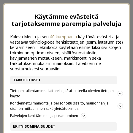
Käytämme evästeitä
tarjotaksemme parempia palveluja
Kaleva Media ja sen
40 kumppania
käyttävät evästeitä ja
vastaavia teknologioita henkilötietojen (esim. laitetunniste)
keräämiseen. Tekniikoita käytetään esimerkiksi sivustojen
toiminnan optimoimiseen, sisältösuosituksiin,
kävijämäärien mittaukseen, markkinointiin sekä
tarkoituksenmukaisiin mainoksiin. Tarvitsemme
suostumuksesi seuraaviin:
TARKOITUKSET
Tietojen tallentaminen laitteelle ja/tai laitteella olevien tietojen
käyttö
Kohdennettu mainonta ja personoitu sisältö, mainonnan ja
sisällön mittaaminen sekä yleisötutkimus
Palvelujen kehittäminen ja parantaminen
MAY
2
ERITYISOMINAISUUDET
2/05/2016