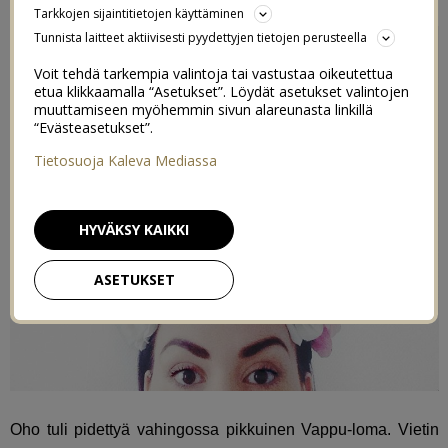
Tarkkojen sijaintitietojen käyttäminen
Tunnista laitteet aktiivisesti pyydettyjen tietojen perusteella
Voit tehdä tarkempia valintoja tai vastustaa oikeutettua
etua klikkaamalla “Asetukset”. Löydät asetukset valintojen
muuttamiseen myöhemmin sivun alareunasta linkillä
“Evästeasetukset”.
Tietosuoja Kaleva Mediassa
HYVÄKSY KAIKKI
ASETUKSET
Oho tuli pidettyä vahingossa pikkuinen Vappu-loma. Vietin