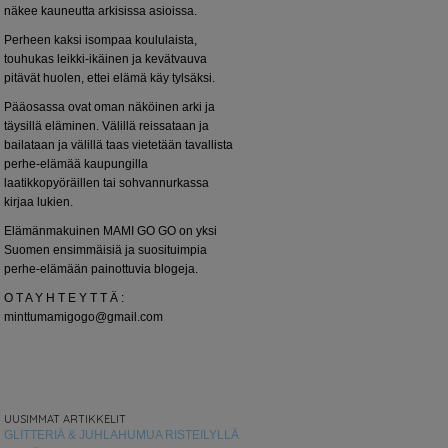
näkee kauneutta arkisissa asioissa.
Perheen kaksi isompaa koululaista,
touhukas leikki-ikäinen ja kevätvauva
pitävät huolen, ettei elämä käy tylsäksi.
Pääosassa ovat oman näköinen arki ja
täysillä eläminen. Välillä reissataan ja
bailataan ja välillä taas vietetään tavallista
perhe-elämää kaupungilla
laatikkopyöräillen tai sohvannurkassa
kirjaa lukien.
Elämänmakuinen MAMI GO GO on yksi
Suomen ensimmäisiä ja suosituimpia
perhe-elämään painottuvia blogeja.
O T A Y H T E Y T T Ä :
minttumamigogo@gmail.com
UUSIMMAT ARTIKKELIT
GLITTERIÄ & JUHLAHUMUA RISTEILYLLÄ