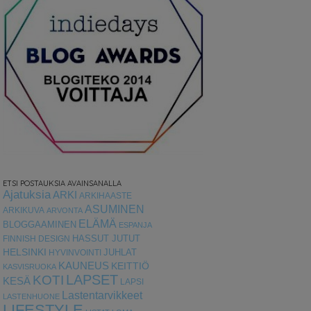
ETSI POSTAUKSIA AVAINSANALLA
Ajatuksia
ARKI
ARKIHAASTE
ASUMINEN
ARKIKUVA
ARVONTA
ELÄMÄ
BLOGGAAMINEN
ESPANJA
HASSUT JUTUT
FINNISH DESIGN
HELSINKI
HYVINVOINTI
JUHLAT
KAUNEUS
KEITTIÖ
KASVISRUOKA
LAPSET
KOTI
KESÄ
LAPSI
Lastentarvikkeet
LASTENHUONE
LIFESTYLE