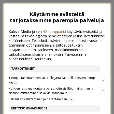
Käytämme evästeitä
tarjotaksemme parempia palveluja
Kaleva Media ja sen
40 kumppania
käyttävät evästeitä ja
vastaavia teknologioita henkilötietojen (esim. laitetunniste)
keräämiseen. Tekniikoita käytetään esimerkiksi sivustojen
toiminnan optimoimiseen, sisältösuosituksiin,
kävijämäärien mittaukseen, markkinointiin sekä
tarkoituksenmukaisiin mainoksiin. Tarvitsemme
suostumuksesi seuraaviin:
TARKOITUKSET
Tietojen tallentaminen laitteelle ja/tai laitteella olevien tietojen
käyttö
Kohdennettu mainonta ja personoitu sisältö, mainonnan ja
sisällön mittaaminen sekä yleisötutkimus
Palvelujen kehittäminen ja parantaminen
STAYCATION
1
ERITYISOMINAISUUDET
(ELI KUN KÄYTIIN YKSI YÖ