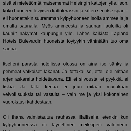
sisälsi mielettömät maisememat Helsingin kattojen ylle, ison,
koko huoneen levyisen kattoterassin ja sitten sen itse span –
eli huonettakin suuremman kylpyhuoneen isolla ammeella ja
omalla saunalla. Myös ammeesta ja saunan lauteilta oli
kauniit näkymät kaupungin ylle. Lähes kaikista Lapland
Hotels Bulevardin huoneista löytyykin vähintään tuo oma
sauna.
Itselleni parasta hotellissa olossa on aina iso sänky ja
pehmeät valkoiset lakanat. Ja tottakai se, ettei ole mitään
arjen askareita hoidettavana. Eli ei siivousta, ei pyykkiä, ei
tiskiä. Ja tällä kertaa ei juuri mitään muitakaan
velvollisuuksia tai vastuita – vain me ja yksi kokonainen
vuorokausi kahdestaan.
Oli ihana valmistautua rauhassa illalliselle, etenkin kun
kylpyhuoneessa oli täydellinen meikkipeili valoineen.