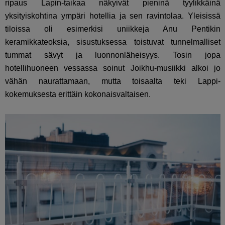
ripaus Lapin-taikaa näkyivät pieninä tyylikkäinä
yksityiskohtina ympäri hotellia ja sen ravintolaa. Yleisissä
tiloissa oli esimerkisi uniikkeja Anu Pentikin
keramikkateoksia, sisustuksessa toistuvat tunnelmalliset
tummat sävyt ja luonnonläheisyys. Tosin jopa
hotellihuoneen vessassa soinut Joikhu-musiikki alkoi jo
vähän naurattamaan, mutta toisaalta teki Lappi-
kokemuksesta erittäin kokonaisvaltaisen.