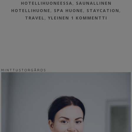
HOTELLIHUONEESSA
,
SAUNALLINEN
HOTELLIHUONE
,
SPA HUONE
,
STAYCATION
,
TRAVEL
,
YLEINEN
1 KOMMENTTI
M I N T T U S T O R G Å R D S