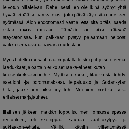
leivotun hillaleivän. Rehellisesti, en ole ikinä syönyt yhtä
hyvää leipää ja ihan varmasti joku päivä käyn sitä uudelleen
syömässä. Aion ehdottomasti vaatia, että sitä pitäisi saada
ostaa myös mukaan! Tämäkin on aika kätevää
staycatonissa, kun paikkaan pystyy palaamaan helposti
vaikka seuraavana päivänä uudestaan.
Myös hotellin runsaalla aamupalalla toistui pohjoisen-teema,
laadukkaat ja osittain erikoiset raaka-aineet, kuten
kuusenkerkkäsmoothie, Myrttisen kurkut, tilauksesta tehdyt
savulohi -ja poromunakkaat, leipäjuusto ja Sodankylän
hillat, jääkellarin pikkelöity lohi, Muonion mustikat sekä
erilaiset marjajauheet.
Illallisen jälkeen meidän loppuilta meni omassa spassa
rentoutuen, oli skumppaa, saunaa, vaahtokylpyä ja
suklaakonvehteja. Välillä käytiin viilentymässä