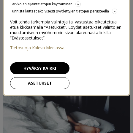
Tarkkojen sijaintitietojen käyttäminen
LAPISSA)
Tunnista laitteet aktiivisesti pyydettyjen tietojen perusteella
15/11/2019
Voit tehdä tarkempia valintoja tai vastustaa oikeutettua
etua klikkaamalla “Asetukset”. Löydät asetukset valintojen
muuttamiseen myöhemmin sivun alareunasta linkillä
Postaus on toteutettu kaupallisessa yhteistyössä
Lapland
“Evästeasetukset”.
Hotels
& Indieplace kanssa
Tietosuoja Kaleva Mediassa
HYVÄKSY KAIKKI
ASETUKSET