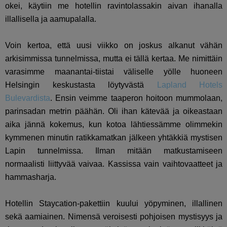
okei, käytiin me hotellin ravintolassakin aivan ihanalla
illallisella ja aamupalalla.
Voin kertoa, että uusi viikko on joskus alkanut vähän
arkisimmissa tunnelmissa, mutta ei tällä kertaa. Me nimittäin
varasimme maanantai-tiistai väliselle yölle huoneen
Helsingin keskustasta löytyvästä
Lapland Hotels
Bulevardista
. Ensin veimme taaperon hoitoon mummolaan,
parinsadan metrin päähän. Oli ihan kätevää ja oikeastaan
aika jännä kokemus, kun kotoa lähtiessämme olimmekin
kymmenen minutin ratikkamatkan jälkeen yhtäkkiä mystisen
Lapin tunnelmissa. Ilman mitään matkustamiseen
normaalisti liittyvää vaivaa. Kassissa vain vaihtovaatteet ja
hammasharja.
Hotellin Staycation-pakettiin kuului yöpyminen, illallinen
sekä aamiainen. Nimensä veroisesti pohjoisen mystisyys ja