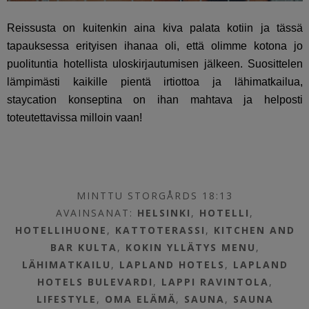
Reissusta on kuitenkin aina kiva palata kotiin ja tässä
tapauksessa erityisen ihanaa oli, että olimme kotona jo
puolituntia hotellista uloskirjautumisen jälkeen. Suosittelen
lämpimästi kaikille pientä irtiottoa ja lähimatkailua,
staycation konseptina on ihan mahtava ja helposti
toteutettavissa milloin vaan!
MINTTU STORGÅRDS 18:13
AVAINSANAT:
HELSINKI
,
HOTELLI
,
HOTELLIHUONE
,
KATTOTERASSI
,
KITCHEN AND
BAR KULTA
,
KOKIN YLLÄTYS MENU
,
LÄHIMATKAILU
,
LAPLAND HOTELS
,
LAPLAND
HOTELS BULEVARDI
,
LAPPI RAVINTOLA
,
LIFESTYLE
,
OMA ELÄMÄ
,
SAUNA
,
SAUNA