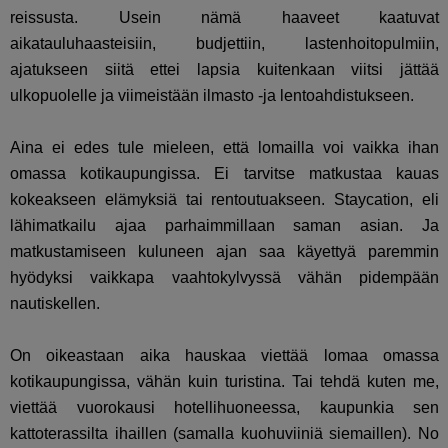
reissusta. Usein nämä haaveet kaatuvat
aikatauluhaasteisiin, budjettiin, lastenhoitopulmiin,
ajatukseen siitä ettei lapsia kuitenkaan viitsi jättää
ulkopuolelle ja viimeistään ilmasto -ja lentoahdistukseen.
Aina ei edes tule mieleen, että lomailla voi vaikka ihan
omassa kotikaupungissa. Ei tarvitse matkustaa kauas
kokeakseen elämyksiä tai rentoutuakseen. Staycation, eli
lähimatkailu ajaa parhaimmillaan saman asian. Ja
matkustamiseen kuluneen ajan saa käyettyä paremmin
hyödyksi vaikkapa vaahtokylvyssä vähän pidempään
nautiskellen.
On oikeastaan aika hauskaa viettää lomaa omassa
kotikaupungissa, vähän kuin turistina. Tai tehdä kuten me,
viettää vuorokausi hotellihuoneessa, kaupunkia sen
kattoterassilta ihaillen (samalla kuohuviiniä siemaillen). No