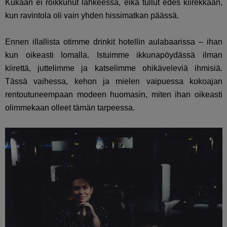
Kukaan ei roikkunut lahkeessa, eikä tullut edes kiirekkään,
kun ravintola oli vain yhden hissimatkan päässä.
Ennen illallista otimme drinkit hotellin aulabaarissa – ihan
kun oikeasti lomalla. Istuimme ikkunapöydässä ilman
kiirettä, juttelimme ja katselimme ohikäveleviä ihmisiä.
Tässä vaihessa, kehon ja mielen vaipuessa kokoajan
rentoutuneempaan modeen huomasin, miten ihan oikeasti
olimmekaan olleet tämän tarpeessa.