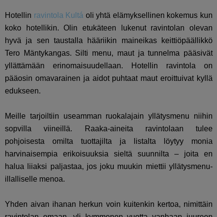
Hotellin
ravintola Kultá
oli yhtä elämyksellinen kokemus kun
koko hotellikin. Olin etukäteen lukenut ravintolan olevan
hyvä ja sen taustalla hääriikin maineikas keittiöpäällikkö
Tero Mäntykangas. Silti menu, maut ja tunnelma pääsivät
yllättämään erinomaisuudellaan. Hotellin ravintola on
pääosin omavarainen ja aidot puhtaat maut eroittuivat kyllä
edukseen.
Meille tarjoiltiin useamman ruokalajain yllätysmenu niihin
sopvilla viineillä. Raaka-aineita ravintolaan tulee
pohjoisesta omilta tuottajilta ja listalta löytyy monia
harvinaisempia erikoisuuksia sieltä suunnilta – joita en
halua liiaksi paljastaa, jos joku muukin miettii yllätysmenu-
illalliselle menoa.
Yhden aivan ihanan herkun voin kuitenkin kertoa, nimittäin
ravintolan omaan, yli kymmenen vuotta vanhaan juureen