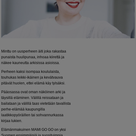
Minttu on uusperheen äiti joka rakastaa
punaista huulipunaa, inhoaa kiirettä ja
näkee kauneutta arkisissa asioissa.
Perheen kaksi isompaa koululaista,
touhukas leikki-ikäinen ja kevätvauva
pitävät huolen, ettei elämä käy tylsäksi.
Pääosassa ovat oman näköinen arki ja
täysillä eläminen. Välillä reissataan ja
bailataan ja välillä taas vietetään tavallista
perhe-elämää kaupungilla
laatikkopyöräillen tai sohvannurkassa
kirjaa lukien.
Elämänmakuinen MAMI GO GO on yksi
Suomen ensimmäisiä ja suosituimpia