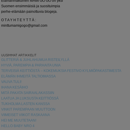
Elämänmakuinen MAMI GO GO on yksi
Suomen ensimmäisiä ja suosituimpia
perhe-elämään painottuvia blogeja.
O T A Y H T E Y T T Ä :
minttumamigogo@gmail.com
UUSIMMAT ARTIKKELIT
GLITTERIÄ & JUHLAHUMUA RISTEILYLLÄ
HYVIÄ, PAREMPIA & PARHAITA UNIA
TERVEISIÄ KEITTIÖSTÄ – KOKEMUKSIA FESTIVO KYLMIÖPAKASTIMESTA
ELÄMÄN IHMEITÄ TALTIOIMASSA
VAUVA TULI!
IHANA KESÄIHO
MITÄ PAKATA SAIRAALAKASSIIN
LAATUA JA LUKSUSTA KEITTIÖSSÄ
TUKHOLMA LASTEN KANSSA
VINKIT PAREMPAAN MUUTTOON
VIIMEISET VIIKOT RASKAANA
HEI ME MUUTETAAN!
HELLO BABY NRO 4