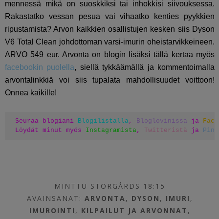
mennessä mikä on suoskkiksi tai inhokkisi siivouksessa.
Rakastatko vessan pesua vai vihaatko kenties pyykkien
ripustamista? Arvon kaikkien osallistujen kesken siis Dyson
V6 Total Clean johdottoman varsi-imurin oheistarvikkeineen.
ARVO 549 eur. Arvonta on blogin lisäksi tällä kertaa myös
facebookin puolella
, siellä tykkäämällä ja kommentoimalla
arvontalinkkiä voi siis tupalata mahdollisuudet voittoon!
Onnea kaikille!
Seuraa blogiani 
Blogilistalla
, 
Bloglovinissa
 ja 
Face
Löydät minut myös 
Instagramista
, 
Twitteristä
 ja 
Pint
MINTTU STORGÅRDS 18:15
AVAINSANAT:
ARVONTA
,
DYSON
,
IMURI
,
IMUROINTI
,
KILPAILUT JA ARVONNAT
,