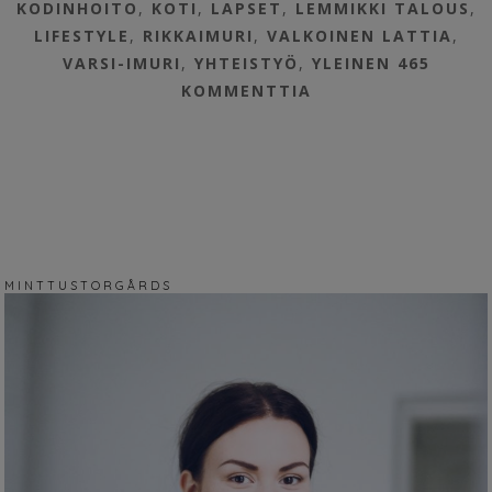
KODINHOITO
,
KOTI
,
LAPSET
,
LEMMIKKI TALOUS
,
LIFESTYLE
,
RIKKAIMURI
,
VALKOINEN LATTIA
,
VARSI-IMURI
,
YHTEISTYÖ
,
YLEINEN
465
KOMMENTTIA
M I N T T U S T O R G Å R D S