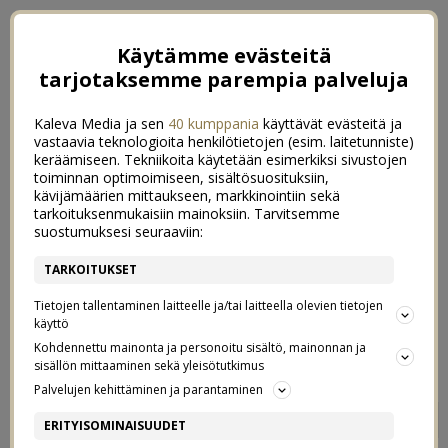
Käytämme evästeitä
tarjotaksemme parempia palveluja
Kaleva Media ja sen
40 kumppania
käyttävät evästeitä ja
vastaavia teknologioita henkilötietojen (esim. laitetunniste)
keräämiseen. Tekniikoita käytetään esimerkiksi sivustojen
toiminnan optimoimiseen, sisältösuosituksiin,
kävijämäärien mittaukseen, markkinointiin sekä
tarkoituksenmukaisiin mainoksiin. Tarvitsemme
suostumuksesi seuraaviin:
TARKOITUKSET
Tietojen tallentaminen laitteelle ja/tai laitteella olevien tietojen
käyttö
Kohdennettu mainonta ja personoitu sisältö, mainonnan ja
sisällön mittaaminen sekä yleisötutkimus
Palvelujen kehittäminen ja parantaminen
DYSON VARSI-IMURI
465
ERITYISOMINAISUUDET
ARVONTA