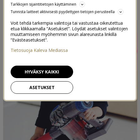
Tarkkojen sijaintitietojen käyttäminen
28/06/2015
Tunnista laitteet aktiivisesti pyydettyjen tietojen perusteella
Voit tehdä tarkempia valintoja tai vastustaa oikeutettua
etua klikkaamalla “Asetukset”. Löydät asetukset valintojen
muuttamiseen myöhemmin sivun alareunasta linkillä
“Evästeasetukset”.
Tietosuoja Kaleva Mediassa
HYVÄKSY KAIKKI
ASETUKSET