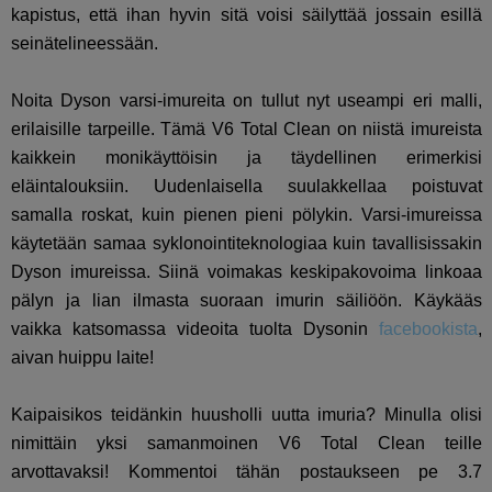
kapistus, että ihan hyvin sitä voisi säilyttää jossain esillä
seinätelineessään.
Noita Dyson varsi-imureita on tullut nyt useampi eri malli,
erilaisille tarpeille. Tämä V6 Total Clean on niistä imureista
kaikkein monikäyttöisin ja täydellinen erimerkisi
eläintalouksiin. Uudenlaisella suulakkellaa poistuvat
samalla roskat, kuin pienen pieni pölykin. Varsi-imureissa
käytetään samaa syklonointiteknologiaa kuin tavallisissakin
Dyson imureissa. Siinä voimakas keskipakovoima linkoaa
pälyn ja lian ilmasta suoraan imurin säiliöön. Käykääs
vaikka katsomassa videoita tuolta Dysonin
facebookista
,
aivan huippu laite!
Kaipaisikos teidänkin huusholli uutta imuria? Minulla olisi
nimittäin yksi samanmoinen V6 Total Clean teille
arvottavaksi! Kommentoi tähän postaukseen pe 3.7