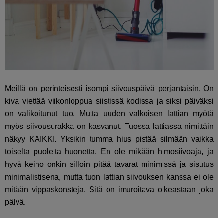
Meillä on perinteisesti isompi siivouspäivä perjantaisin. On
kiva viettää viikonloppua siistissä kodissa ja siksi päiväksi
on valikoitunut tuo. Mutta uuden valkoisen lattian myötä
myös siivousurakka on kasvanut. Tuossa lattiassa nimittäin
näkyy KAIKKI. Yksikin tumma hius pistää silmään vaikka
toiselta puolelta huonetta. En ole mikään himosiivoaja, ja
hyvä keino onkin silloin pitää tavarat minimissä ja sisutus
minimalistisena, mutta tuon lattian siivouksen kanssa ei ole
mitään vippaskonsteja. Sitä on imuroitava oikeastaan joka
päivä.