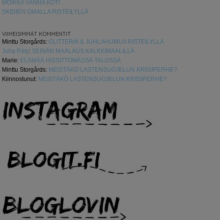
MOIKKA VANHA KOTI
SKIDIEN OMALLA RISTEILYLLÄ
VIIMEISIMMÄT KOMMENTIT
Minttu Storgårds
:
GLITTERIÄ & JUHLAHUMUA RISTEILYLLÄ
Juha Räty
:
SEINÄN MAALAUS KALKKIMAALILLA
Marie
:
ELÄMÄÄ HISSITTÖMÄSSÄ TALOSSA
Minttu Storgårds
:
MEISTÄKÖ LASTENSUOJELUN KRIISIPERHE?
Kiinnostunut
:
MEISTÄKÖ LASTENSUOJELUN KRIISIPERHE?