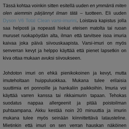
Tässä kohtaa voinkin sitten esitellä uuden
en ymmärrä miten
olen aiemmin pärjännyt ilman tätä
– tuotteen. Eli uuden
Dyson V6 Total Clean varsi-imurini
. Loistava kapistus jolla
saa helposti ja nopeasti hiekat eteisen matolta tai ruoan
muruset ruokapöydän alta, ilman että tarvitsee isoa imuria
kaivaa joka päivä siivouskaapista. Varsi-imuri on myös
senverran kevyt ja helppo käyttää että pienet lapsetkin on
kiva ottaa mukaan avuksi siivoukseen.
Johdoton imuri on ehkä pienikokoinen ja kevyt, mutta
imuteholtaan huippuluokkaa. Mukana tulee erilaisia
suuttimia eri ponnoille ja hankaliin paikkoihin. Imuria voi
käyttää varren kanssa tai rikkaimurin tapaan. Tehokas
suodatus nappaa allergeenit ja pitää poistoilman
puhtaampana. Akku kestää noin 20 minuuttia ja imurin
mukana tulee myös seinään kiinnittettävä latausteline.
Mietinkin että imuri on sen verran hauskan näköinen