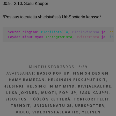
30.9.–2.10. Sasu Kauppi
*Postaus toteutettu yhteistyössä UrbSpotterin kanssa*
Seuraa blogiani 
Blogilistalla
, 
Bloglovinissa
 ja 
Face
Löydät minut myös 
Instagramista
, 
Twitteristä
 ja 
Pint
MINTTU STORGÅRDS 16:39
AVAINSANAT:
BASSO POP UP
,
FINNISH DESIGN
,
HAMY RAMEZAN
,
HELSINGIN PIKKUPUTIIKIT
,
HELSINKI
,
HELSINKI IN MY MIND
,
KIVIJALKALIIKE
,
LIISA JOKINEN
,
MUOTI
,
POP-UP
,
SASU KAUPPI
,
SISUSTUS
,
TÖÖLÖN KETTERÄ
,
TORIKORTTELIT
,
TRENDIT
,
UNIONINKATU 25
,
URBSPOTTER
,
VIDEO
,
VIDEOINSTALLAATIO
,
YLEINEN