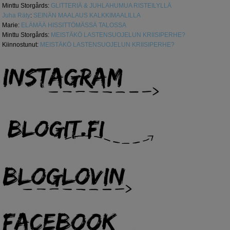
Minttu Storgårds
:
GLITTERIÄ & JUHLAHUMUA RISTEILYLLÄ
Juha Räty
:
SEINÄN MAALAUS KALKKIMAALILLA
Marie
:
ELÄMÄÄ HISSITTÖMÄSSÄ TALOSSA
Minttu Storgårds
:
MEISTÄKÖ LASTENSUOJELUN KRIISIPERHE?
Kiinnostunut
:
MEISTÄKÖ LASTENSUOJELUN KRIISIPERHE?