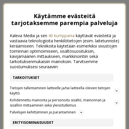
Käytämme evästeitä
tarjotaksemme parempia palveluja
Kaleva Media ja sen
40 kumppania
käyttävät evästeitä ja
vastaavia teknologioita henkilötietojen (esim. laitetunniste)
keräämiseen. Tekniikoita käytetään esimerkiksi sivustojen
toiminnan optimoimiseen, sisältösuosituksiin,
kävijämäärien mittaukseen, markkinointiin sekä
tarkoituksenmukaisiin mainoksiin. Tarvitsemme
suostumuksesi seuraaviin:
TARKOITUKSET
Tietojen tallentaminen laitteelle ja/tai laitteella olevien tietojen
käyttö
Kohdennettu mainonta ja personoitu sisältö, mainonnan ja
sisällön mittaaminen sekä yleisötutkimus
Palvelujen kehittäminen ja parantaminen
HELSINKI IN MY MIND
0
ERITYISOMINAISUUDET
26/09/2016