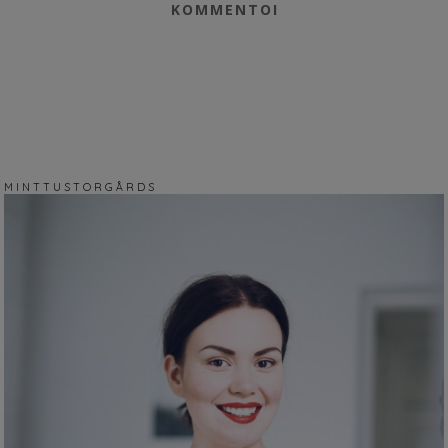
KOMMENTOI
M I N T T U S T O R G Å R D S