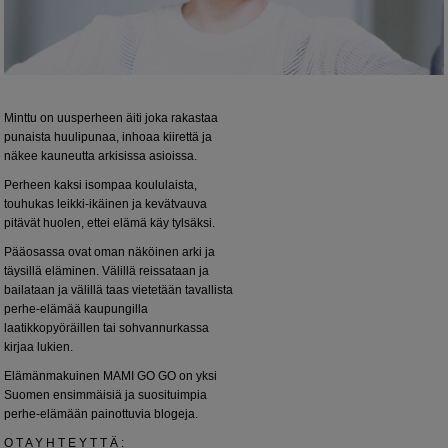
Minttu on uusperheen äiti joka rakastaa
punaista huulipunaa, inhoaa kiirettä ja
näkee kauneutta arkisissa asioissa.
Perheen kaksi isompaa koululaista,
touhukas leikki-ikäinen ja kevätvauva
pitävät huolen, ettei elämä käy tylsäksi.
Pääosassa ovat oman näköinen arki ja
täysillä eläminen. Välillä reissataan ja
bailataan ja välillä taas vietetään tavallista
perhe-elämää kaupungilla
laatikkopyöräillen tai sohvannurkassa
kirjaa lukien.
Elämänmakuinen MAMI GO GO on yksi
Suomen ensimmäisiä ja suosituimpia
perhe-elämään painottuvia blogeja.
O T A Y H T E Y T T Ä :