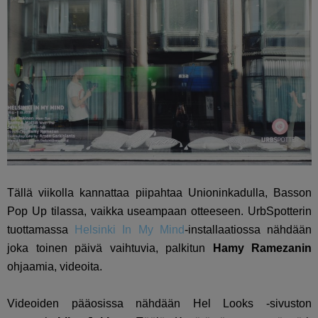
Tällä viikolla kannattaa piipahtaa Unioninkadulla, Basson
Pop Up tilassa, vaikka useampaan otteeseen. UrbSpotterin
tuottamassa
Helsinki In My Mind
-installaatiossa nähdään
joka toinen päivä vaihtuvia, palkitun
Hamy Ramezanin
ohjaamia, videoita.
Videoiden pääosissa nähdään Hel Looks -sivuston