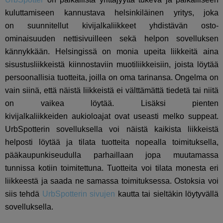
kuluttamiseen kannustava helsinkiläinen yritys, joka
on suunnitellut kivijalkaliikkeet yhdistävän osto-
ominaisuuden nettisivuilleen sekä helpon sovelluksen
kännykkään. Helsingissä on monia upeita liikkeitä aina
sisustusliikkeistä kiinnostaviin muotiliikkeisiin, joista löytää
persoonallisia tuotteita, joilla on oma tarinansa. Ongelma on
vain siinä, että näistä liikkeistä ei välttämättä tiedetä tai niitä
on vaikea löytää. Lisäksi pienten
kivijalkaliikkeiden aukioloajat ovat useasti melko suppeat.
UrbSpotterin sovelluksella voi näistä kaikista liikkeistä
helposti löytää ja tilata tuotteita nopealla toimituksella,
pääkaupunkiseudulla parhaillaan jopa muutamassa
tunnissa kotiin toimitettuna. Tuotteita voi tilata monesta eri
liikkeestä ja saada ne samassa toimituksessa. Ostoksia voi
siis tehdä
UrbSpotterin sivujen
kautta tai sieltäkin löytyvällä
sovelluksella.