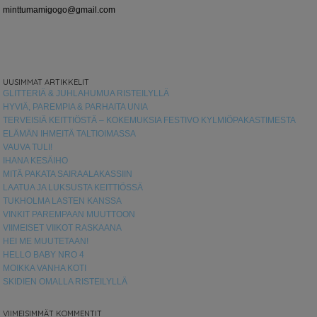
minttumamigogo@gmail.com
UUSIMMAT ARTIKKELIT
GLITTERIÄ & JUHLAHUMUA RISTEILYLLÄ
HYVIÄ, PAREMPIA & PARHAITA UNIA
TERVEISIÄ KEITTIÖSTÄ – KOKEMUKSIA FESTIVO KYLMIÖPAKASTIMESTA
ELÄMÄN IHMEITÄ TALTIOIMASSA
VAUVA TULI!
IHANA KESÄIHO
MITÄ PAKATA SAIRAALAKASSIIN
LAATUA JA LUKSUSTA KEITTIÖSSÄ
TUKHOLMA LASTEN KANSSA
VINKIT PAREMPAAN MUUTTOON
VIIMEISET VIIKOT RASKAANA
HEI ME MUUTETAAN!
HELLO BABY NRO 4
MOIKKA VANHA KOTI
SKIDIEN OMALLA RISTEILYLLÄ
VIIMEISIMMÄT KOMMENTIT