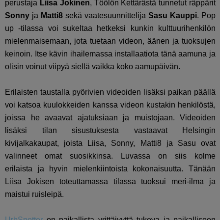
perustaja
Liisa Jokinen
, Töölön Kettärästä tunnetut räppärit
Sonny
ja
Matti8
sekä vaatesuunnittelija
Sasu Kauppi
. Pop
up -tilassa voi sukeltaa hetkeksi kunkin kulttuurihenkilön
mielenmaisemaan, jota tuetaan videon, äänen ja tuoksujen
keinoin. Itse kävin ihailemassa installaatiota tänä aamuna ja
olisin voinut viipyä siellä vaikka koko aamupäivän.
Erilaisten taustalla pyörivien videoiden lisäksi paikan päällä
voi katsoa kuulokkeiden kanssa videon kustakin henkilöstä,
joissa he avaavat ajatuksiaan ja muistojaan. Videoiden
lisäksi t
ilan sisustuksesta vastaavat Helsingin
kivijalkakaupat, joista Liisa, Sonny, Matti8 ja Sasu ovat
valinneet omat suosikkinsa. Luvassa on siis kolme
erilais
ta ja hyvin mielenkiintoista kokonaisuutta. Tänään
Liisa Jokisen toteuttamassa tilassa tuoksui meri-ilma ja
maistui ruisleipä.
UrbSpotter
on paikallista yrittäjyyttä tukeva ja paikalliseen