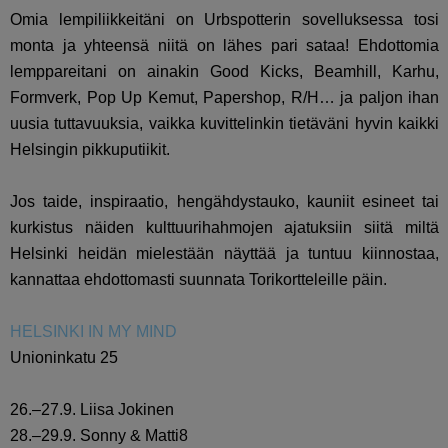
Omia lempiliikkeitäni on Urbspotterin sovelluksessa tosi
monta ja yhteensä niitä on lähes pari sataa! Ehdottomia
lemppareitani on ainakin Good Kicks, Beamhill, Karhu,
Formverk, Pop Up Kemut, Papershop, R/H… ja paljon ihan
uusia tuttavuuksia, vaikka kuvittelinkin tietäväni hyvin kaikki
Helsingin pikkuputiikit.
Jos taide, inspiraatio, hengähdystauko, kauniit esineet tai
kurkistus näiden kulttuurihahmojen ajatuksiin siitä miltä
Helsinki heidän mielestään näyttää ja tuntuu kiinnostaa,
kannattaa ehdottomasti suunnata Torikortteleille päin.
HELSINKI IN MY MIND
Unioninkatu 25
26.–27.9. Liisa Jokinen
28.–29.9. Sonny & Matti8