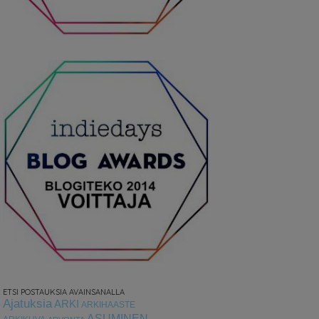
ETSI POSTAUKSIA AVAINSANALLA
Ajatuksia
ARKI
ARKIHAASTE
ASUMINEN