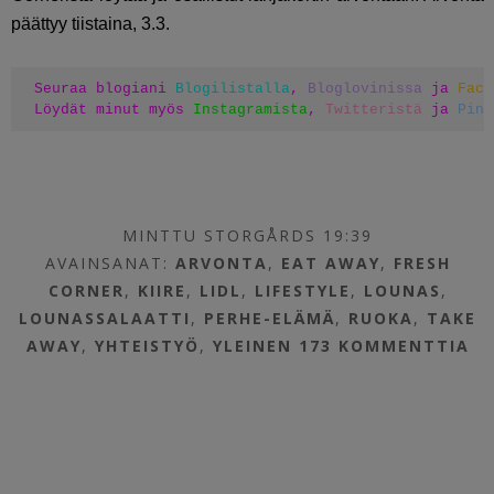
päättyy tiistaina, 3.3.
Seuraa blogiani 
Blogilistalla
, 
Bloglovinissa
 ja 
Face
Löydät minut myös 
Instagramista
, 
Twitteristä
 ja 
Pint
MINTTU STORGÅRDS 19:39
AVAINSANAT:
ARVONTA
,
EAT AWAY
,
FRESH
CORNER
,
KIIRE
,
LIDL
,
LIFESTYLE
,
LOUNAS
,
LOUNASSALAATTI
,
PERHE-ELÄMÄ
,
RUOKA
,
TAKE
AWAY
,
YHTEISTYÖ
,
YLEINEN
173 KOMMENTTIA