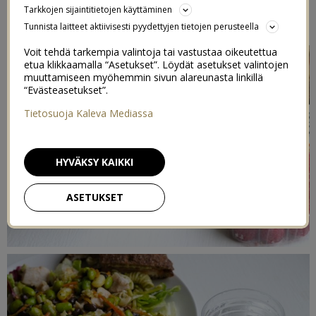
Tarkkojen sijaintitietojen käyttäminen
24/02/2015
Tunnista laitteet aktiivisesti pyydettyjen tietojen perusteella
Voit tehdä tarkempia valintoja tai vastustaa oikeutettua
etua klikkaamalla “Asetukset”. Löydät asetukset valintojen
muuttamiseen myöhemmin sivun alareunasta linkillä
“Evästeasetukset”.
Tietosuoja Kaleva Mediassa
HYVÄKSY KAIKKI
ASETUKSET