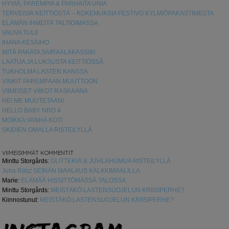
HYVIÄ, PAREMPIA & PARHAITA UNIA
TERVEISIÄ KEITTIÖSTÄ – KOKEMUKSIA FESTIVO KYLMIÖPAKASTIMESTA
ELÄMÄN IHMEITÄ TALTIOIMASSA
VAUVA TULI!
IHANA KESÄIHO
MITÄ PAKATA SAIRAALAKASSIIN
LAATUA JA LUKSUSTA KEITTIÖSSÄ
TUKHOLMA LASTEN KANSSA
VINKIT PAREMPAAN MUUTTOON
VIIMEISET VIIKOT RASKAANA
HEI ME MUUTETAAN!
HELLO BABY NRO 4
MOIKKA VANHA KOTI
SKIDIEN OMALLA RISTEILYLLÄ
VIIMEISIMMÄT KOMMENTIT
Minttu Storgårds
:
GLITTERIÄ & JUHLAHUMUA RISTEILYLLÄ
Juha Räty
:
SEINÄN MAALAUS KALKKIMAALILLA
Marie
:
ELÄMÄÄ HISSITTÖMÄSSÄ TALOSSA
Minttu Storgårds
:
MEISTÄKÖ LASTENSUOJELUN KRIISIPERHE?
Kiinnostunut
:
MEISTÄKÖ LASTENSUOJELUN KRIISIPERHE?