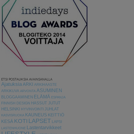
ETSI POSTAUKSIA AVAINSANALLA
Ajatuksia
ARKI
ARKIHAASTE
ASUMINEN
ARKIKUVA
ARVONTA
ELÄMÄ
BLOGGAAMINEN
ESPANJA
HASSUT JUTUT
FINNISH DESIGN
HELSINKI
HYVINVOINTI
JUHLAT
KAUNEUS
KEITTIÖ
KASVISRUOKA
LAPSET
KOTI
KESÄ
LAPSI
Lastentarvikkeet
LASTENHUONE
LIFESTYLE