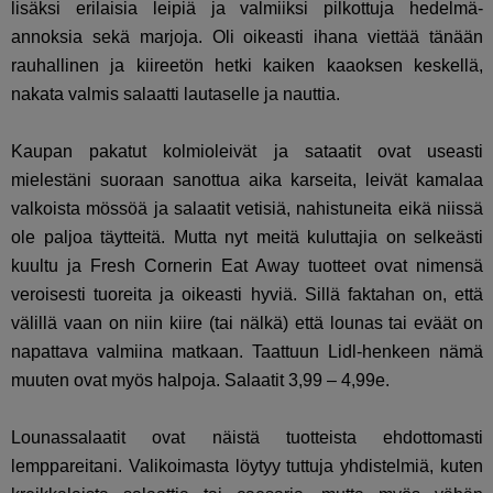
lisäksi erilaisia leipiä ja valmiiksi pilkottuja hedelmä-
annoksia sekä marjoja. Oli oikeasti ihana viettää tänään
rauhallinen ja kiireetön hetki kaiken kaaoksen keskellä,
nakata valmis salaatti lautaselle ja nauttia.
Kaupan pakatut kolmioleivät ja sataatit ovat useasti
mielestäni suoraan sanottua aika karseita, leivät kamalaa
valkoista mössöä ja salaatit vetisiä, nahistuneita eikä niissä
ole paljoa täytteitä. Mutta nyt meitä kuluttajia on selkeästi
kuultu ja Fresh Cornerin Eat Away tuotteet ovat nimensä
veroisesti tuoreita ja oikeasti hyviä. Sillä faktahan on, että
välillä vaan on niin kiire (tai nälkä) että lounas tai eväät on
napattava valmiina matkaan. Taattuun Lidl-henkeen nämä
muuten ovat myös halpoja. Salaatit 3,99 – 4,99e.
Lounassalaatit ovat näistä tuotteista ehdottomasti
lemppareitani. Valikoimasta löytyy tuttuja yhdistelmiä, kuten