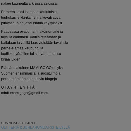
näkee kauneutta arkisissa asioissa.
Perheen kaksi isompaa koululaista,
touhukas leikki-ikäinen ja kevätvauva
pitävät huolen, ettei elämä käy tylsäksi.
Pääosassa ovat oman näköinen arki ja
täysillä eläminen. Välillä reissataan ja
bailataan ja välillä taas vietetään tavallista
perhe-elämää kaupungilla
laatikkopyöräillen tai sohvannurkassa
kirjaa lukien.
Elämänmakuinen MAMI GO GO on yksi
Suomen ensimmäisiä ja suosituimpia
perhe-elämään painottuvia blogeja.
O T A Y H T E Y T T Ä :
minttumamigogo@gmail.com
UUSIMMAT ARTIKKELIT
GLITTERIÄ & JUHLAHUMUA RISTEILYLLÄ