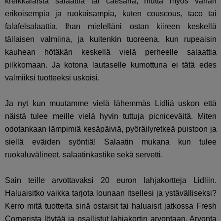
kreikkalaista salaattia tai caesaria, mutta myös vähän
erikoisempia ja ruokaisampia, kuten couscous, taco tai
falafelsalaattia. Ihan mielelläni ostan kiireen keskellä
tällaisen valmiina, ja kuitenkin tuoreena, kun rupeaisin
kauhean hötäkän keskellä vielä perheelle salaattia
pilkkomaan. Ja kotona lautaselle kumottuna ei tätä edes
valmiiksi tuotteeksi uskoisi.
Ja nyt kun muutamme vielä lähemmäs Lidliä uskon että
näistä tulee meille vielä hyvin tuttuja picniceväitä. Miten
odotankaan lämpimiä kesäpäiviä, pyöräilyretkeä puistoon ja
siellä eväiden syöntiä! Salaatin mukana kun tulee
ruokaluvälineet, salaatinkastike sekä servetti.
Sain teille arvottavaksi 20 euron lahjakortteja Lidliin.
Haluaisitko vaikka tarjota lounaan itsellesi ja ystävälliseksi?
Kerro mitä tuotteita sinä ostaisit tai haluaisit jatkossa Fresh
Cornerista löytää ja osallistut lahjakortin arvontaan. Arvonta