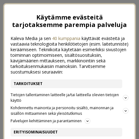
Käytämme evästeitä
tarjotaksemme parempia palveluja
Kaleva Media ja sen
40 kumppania
käyttävät evästeitä ja
vastaavia teknologioita henkilötietojen (esim. laitetunniste)
keräämiseen. Tekniikoita käytetään esimerkiksi sivustojen
toiminnan optimoimiseen, sisältösuosituksiin,
kävijämäärien mittaukseen, markkinointiin sekä
tarkoituksenmukaisiin mainoksiin. Tarvitsemme
suostumuksesi seuraaviin:
TARKOITUKSET
Tietojen tallentaminen laitteelle ja/tai laitteella olevien tietojen
käyttö
Kohdennettu mainonta ja personoitu sisältö, mainonnan ja
sisällön mittaaminen sekä yleisötutkimus
Palvelujen kehittäminen ja parantaminen
EAT AWAY FRESH CORNER
173
ERITYISOMINAISUUDET
(SIS ARVONNAN)