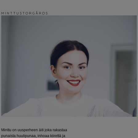
M I N T T U S T O R G Å R D S
Minttu on uusperheen äiti joka rakastaa
punaista huulipunaa, inhoaa kiirettä ja