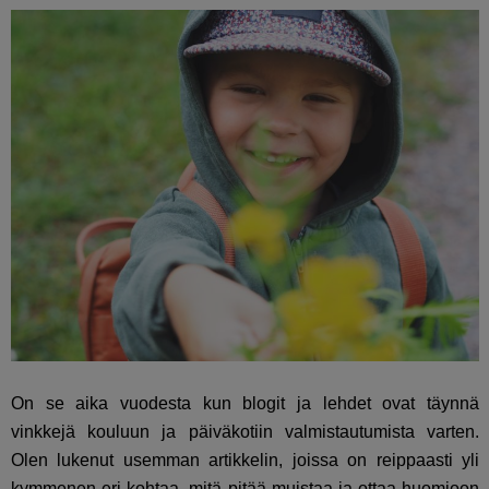
On se aika vuodesta kun blogit ja lehdet ovat täynnä
vinkkejä kouluun ja päiväkotiin valmistautumista varten.
Olen lukenut usemman artikkelin, joissa on reippaasti yli
kymmenen eri kohtaa, mitä pitää muistaa ja ottaa huomioon