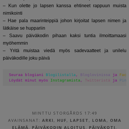
– Kun olette jo lapsen kanssa ehtineet rappuun muista
nimikointi
– Hae pala maarinteippiä johon kirjoitat lapsen nimen ja
lätkäise se huppariin
– Saavu päiväkodin pihaan kaksi tuntia ilmoittamaasi
myöhemmin
– Yritä muistaa viedä myös sadevaatteet ja unilelu
päiväkodille joku päivä
Seuraa blogiani 
Blogilistalla
, 
Bloglovinissa
 ja 
Face
Löydät minut myös 
Instagramista
, 
Twitteristä
 ja 
Pint
MINTTU STORGÅRDS 17:49
AVAINSANAT:
ARKI
,
HUF
,
LAPSET
,
LOMA
,
OMA
ELÄMÄ
,
PÄIVÄKODIN ALOITUS
,
PÄIVÄKOTI
,