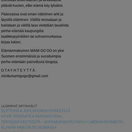
pitävät huolen, ettei elämä käy tylsäksi.
Pääosassa ovat oman näköinen arki ja
täysillä eläminen. Välillä reissataan ja
bailataan ja välillä taas vietetään tavallista
perhe-elämää kaupungilla
laatikkopyöräillen tai sohvannurkassa
kirjaa lukien.
Elämänmakuinen MAMI GO GO on yksi
Suomen ensimmäisiä ja suosituimpia
perhe-elämään painottuvia blogeja.
O T A Y H T E Y T T Ä :
minttumamigogo@gmail.com
UUSIMMAT ARTIKKELIT
GLITTERIÄ & JUHLAHUMUA RISTEILYLLÄ
HYVIÄ, PAREMPIA & PARHAITA UNIA
TERVEISIÄ KEITTIÖSTÄ – KOKEMUKSIA FESTIVO KYLMIÖPAKASTIMESTA
ELÄMÄN IHMEITÄ TALTIOIMASSA