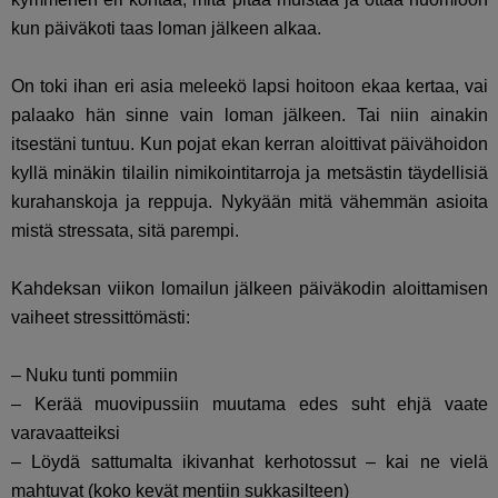
kun päiväkoti taas loman jälkeen alkaa.
On toki ihan eri asia meleekö lapsi hoitoon ekaa kertaa, vai
palaako hän sinne vain loman jälkeen. Tai niin ainakin
itsestäni tuntuu. Kun pojat ekan kerran aloittivat päivähoidon
kyllä minäkin tilailin nimikointitarroja ja metsästin täydellisiä
kurahanskoja ja reppuja. Nykyään mitä vähemmän asioita
mistä stressata, sitä parempi.
Kahdeksan viikon lomailun jälkeen päiväkodin aloittamisen
vaiheet stressittömästi:
– Nuku tunti pommiin
– Kerää muovipussiin muutama edes suht ehjä vaate
varavaatteiksi
– Löydä sattumalta ikivanhat kerhotossut – kai ne vielä
mahtuvat (koko kevät mentiin sukkasilteen)