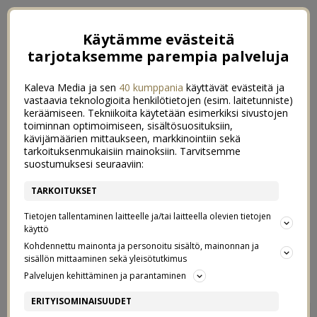
Käytämme evästeitä
tarjotaksemme parempia palveluja
Kaleva Media ja sen
40 kumppania
käyttävät evästeitä ja
vastaavia teknologioita henkilötietojen (esim. laitetunniste)
keräämiseen. Tekniikoita käytetään esimerkiksi sivustojen
toiminnan optimoimiseen, sisältösuosituksiin,
kävijämäärien mittaukseen, markkinointiin sekä
tarkoituksenmukaisiin mainoksiin. Tarvitsemme
suostumuksesi seuraaviin:
TARKOITUKSET
Tietojen tallentaminen laitteelle ja/tai laitteella olevien tietojen
käyttö
Kohdennettu mainonta ja personoitu sisältö, mainonnan ja
sisällön mittaaminen sekä yleisötutkimus
←
MUN HUONEESTA
HYVÄÄ EI SAA HALVALLA
→
Palvelujen kehittäminen ja parantaminen
MELKO STRESSITÖN
ERITYISOMINAISUUDET
3