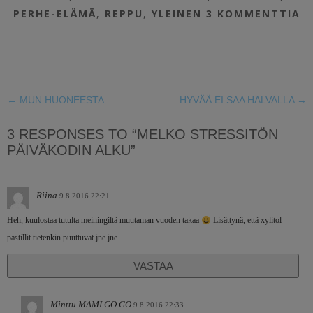
PERHE-ELÄMÄ
,
REPPU
,
YLEINEN
3 KOMMENTTIA
←
MUN HUONEESTA
HYVÄÄ EI SAA HALVALLA
→
3 RESPONSES TO “MELKO STRESSITÖN
PÄIVÄKODIN ALKU”
Riina
9.8.2016 22:21
Heh, kuulostaa tutulta meiningiltä muutaman vuoden takaa
Lisättynä, että xylitol-
pastillit tietenkin puuttuvat jne jne.
VASTAA
Minttu MAMI GO GO
9.8.2016 22:33