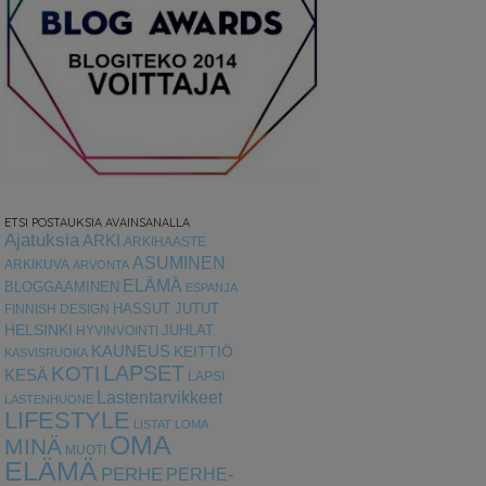
ETSI POSTAUKSIA AVAINSANALLA
Ajatuksia
ARKI
ARKIHAASTE
ASUMINEN
ARKIKUVA
ARVONTA
ELÄMÄ
BLOGGAAMINEN
ESPANJA
HASSUT JUTUT
FINNISH DESIGN
HELSINKI
HYVINVOINTI
JUHLAT
KAUNEUS
KEITTIÖ
KASVISRUOKA
LAPSET
KOTI
KESÄ
LAPSI
Lastentarvikkeet
LASTENHUONE
LIFESTYLE
LISTAT
LOMA
OMA
MINÄ
MUOTI
ELÄMÄ
PERHE
PERHE-