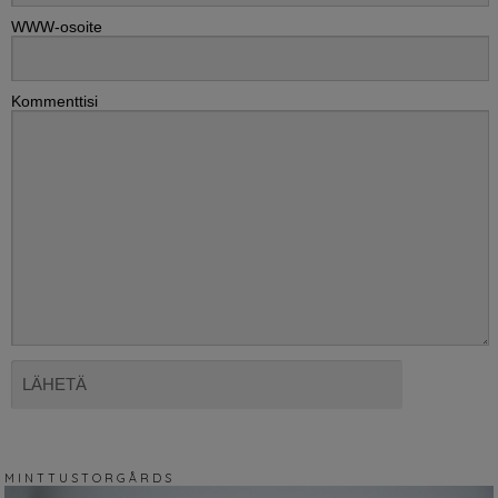
WWW-osoite
Kommenttisi
M I N T T U S T O R G Å R D S