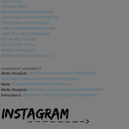
VAUVA TULI!
IHANA KESÄIHO
MITÄ PAKATA SAIRAALAKASSIIN
LAATUA JA LUKSUSTA KEITTIÖSSÄ
TUKHOLMA LASTEN KANSSA
VINKIT PAREMPAAN MUUTTOON
VIIMEISET VIIKOT RASKAANA
HEI ME MUUTETAAN!
HELLO BABY NRO 4
MOIKKA VANHA KOTI
SKIDIEN OMALLA RISTEILYLLÄ
VIIMEISIMMÄT KOMMENTIT
Minttu Storgårds
:
GLITTERIÄ & JUHLAHUMUA RISTEILYLLÄ
Juha Räty
:
SEINÄN MAALAUS KALKKIMAALILLA
Marie
:
ELÄMÄÄ HISSITTÖMÄSSÄ TALOSSA
Minttu Storgårds
:
MEISTÄKÖ LASTENSUOJELUN KRIISIPERHE?
Kiinnostunut
:
MEISTÄKÖ LASTENSUOJELUN KRIISIPERHE?