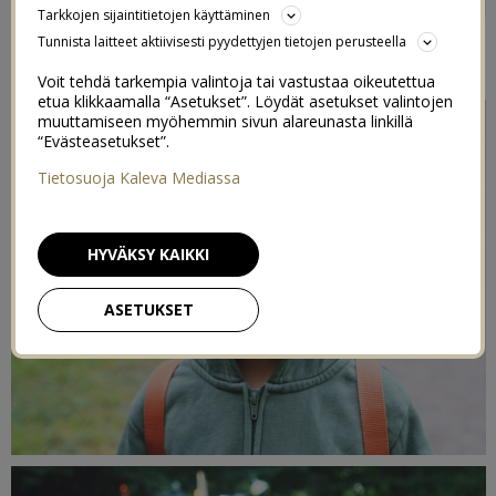
PÄIVÄKODIN ALKU
Tarkkojen sijaintitietojen käyttäminen
Tunnista laitteet aktiivisesti pyydettyjen tietojen perusteella
9/08/2016
Voit tehdä tarkempia valintoja tai vastustaa oikeutettua
etua klikkaamalla “Asetukset”. Löydät asetukset valintojen
muuttamiseen myöhemmin sivun alareunasta linkillä
“Evästeasetukset”.
Tietosuoja Kaleva Mediassa
HYVÄKSY KAIKKI
ASETUKSET