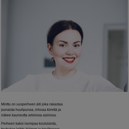
Minttu on uusperheen äiti joka rakastaa
punaista huulipunaa, inhoaa kiirettä ja
näkee kauneutta arkisissa asioissa.
Perheen kaksi isompaa koululaista,
touhukas leikki-ikäinen ja kevätvauva