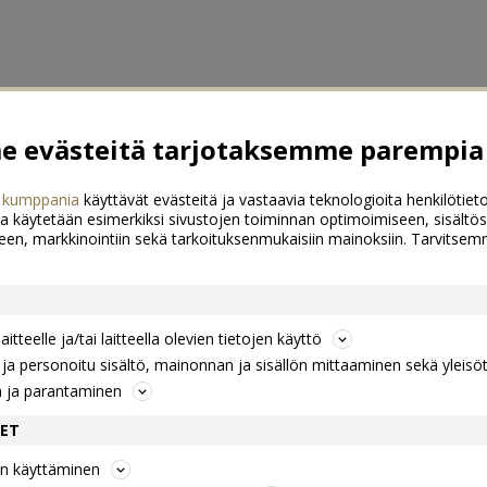
 evästeitä tarjotaksemme parempia 
 kumppania
käyttävät evästeitä ja vastaavia teknologioita henkilötieto
a käytetään esimerkiksi sivustojen toiminnan optimoimiseen, sisältös
een, markkinointiin sekä tarkoituksenmukaisiin mainoksiin. Tarvits
itteelle ja/tai laitteella olevien tietojen käyttö
a personoitu sisältö, mainonnan ja sisällön mittaaminen sekä yleisö
n ja parantaminen
DET
jen käyttäminen