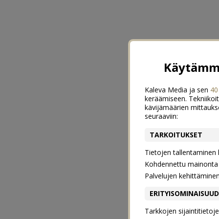
Käytämme
Kaleva Media ja sen
40
keräämiseen. Tekniikoit
kävijämäärien mittauks
seuraaviin:
TARKOITUKSET
Tietojen tallentaminen la
Kohdennettu mainonta j
Palvelujen kehittämine
ERITYISOMINAISUU
Tarkkojen sijaintitieto