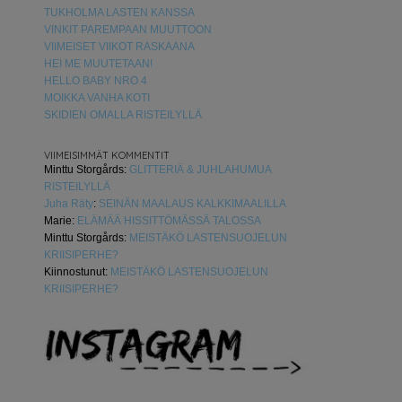
TUKHOLMA LASTEN KANSSA
VINKIT PAREMPAAN MUUTTOON
VIIMEISET VIIKOT RASKAANA
HEI ME MUUTETAAN!
HELLO BABY NRO 4
MOIKKA VANHA KOTI
SKIDIEN OMALLA RISTEILYLLÄ
VIIMEISIMMÄT KOMMENTIT
Minttu Storgårds
:
GLITTERIÄ & JUHLAHUMUA
RISTEILYLLÄ
Juha Räty
:
SEINÄN MAALAUS KALKKIMAALILLA
Marie
:
ELÄMÄÄ HISSITTÖMÄSSÄ TALOSSA
Minttu Storgårds
:
MEISTÄKÖ LASTENSUOJELUN
KRIISIPERHE?
Kiinnostunut
:
MEISTÄKÖ LASTENSUOJELUN
KRIISIPERHE?