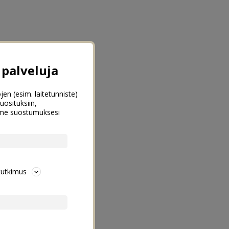
palveluja
jen (esim. laitetunniste)
uosituksiin,
emme suostumuksesi
tutkimus