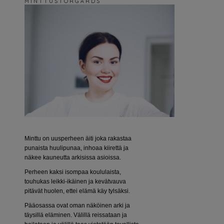
M I N T T U S T O R G Å R D S
Minttu on uusperheen äiti joka rakastaa
punaista huulipunaa, inhoaa kiirettä ja
näkee kauneutta arkisissa asioissa.
Perheen kaksi isompaa koululaista,
touhukas leikki-ikäinen ja kevätvauva
pitävät huolen, ettei elämä käy tylsäksi.
Pääosassa ovat oman näköinen arki ja
täysillä eläminen. Välillä reissataan ja