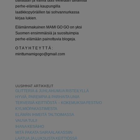
bailataan ja välillä taas vietetään tavallista
perhe-elämää kaupungilla
laatikkopyöräillen tai sohvannurkassa
kirjaa lukien.
Elämänmakuinen MAMI GO GO on yksi
Suomen ensimmäisiä ja suosituimpia
perhe-elämään painottuvia blogeja.
O T A Y H T E Y T T Ä :
minttumamigogo@gmail.com
UUSIMMAT ARTIKKELIT
GLITTERIÄ & JUHLAHUMUA RISTEILYLLÄ
HYVIÄ, PAREMPIA & PARHAITA UNIA
TERVEISIÄ KEITTIÖSTÄ – KOKEMUKSIA FESTIVO
KYLMIÖPAKASTIMESTA
ELÄMÄN IHMEITÄ TALTIOIMASSA
VAUVA TULI!
IHANA KESÄIHO
MITÄ PAKATA SAIRAALAKASSIIN
LAATUA JA LUKSUSTA KEITTIÖSSÄ