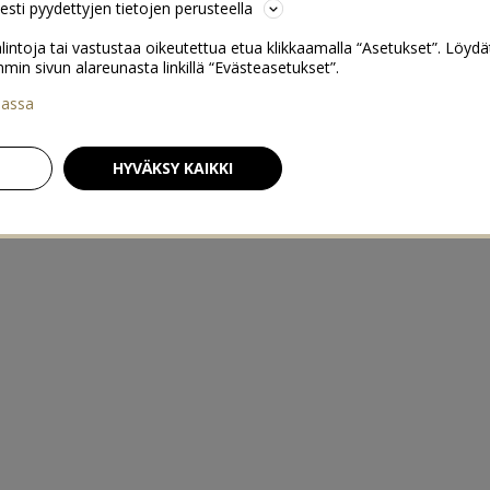
sesti pyydettyjen tietojen perusteella
lintoja tai vastustaa oikeutettua etua klikkaamalla “Asetukset”. Löydä
 sivun alareunasta linkillä “Evästeasetukset”.
iassa
HYVÄKSY KAIKKI